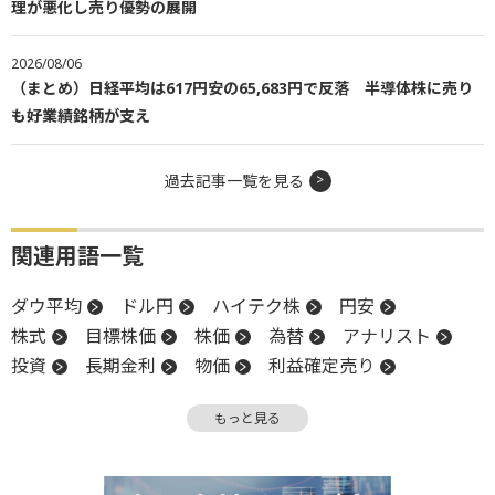
理が悪化し売り優勢の展開
2026/08/06
（まとめ）日経平均は617円安の65,683円で反落 半導体株に売り
も好業績銘柄が支え
過去記事一覧を見る
関連用語一覧
ダウ平均
ドル円
ハイテク株
円安
株式
目標株価
株価
為替
アナリスト
投資
長期金利
物価
利益確定売り
金利
高値
米国株
インフレ
FOMC
もっと見る
下方修正
NASDAQ
米連邦公開市場委員会
S&P500
押し目買い
格付
株価指数
堅調
債務格付け
続伸
続落
利下げ