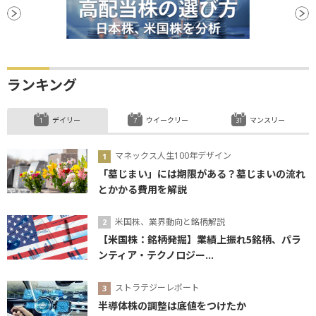
ランキング
デイリー
ウイークリー
マンスリー
マネックス人生100年デザイン
「墓じまい」には期限がある？墓じまいの流れ
とかかる費用を解説
米国株、業界動向と銘柄解説
【米国株：銘柄発掘】業績上振れ5銘柄、パラ
ンティア・テクノロジー...
ストラテジーレポート
半導体株の調整は底値をつけたか