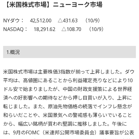
【米国株式市場】ニューヨーク市場
NYダウ： 42,512.00 △431.63 （10/9）
NASDAQ： 18,291.62 △108.70 （10/9）
1.概況
米国株式市場は主要株価3指数が揃って上昇しました。ダウ
平均は、高値圏にあることから利益確定売りなどにより10
ドル安で始まりましたが、中国の財政支援策による世界経
済への好影響への期待などから押し目買いが入り、上昇に
転じました。また、原油先物価格の続落でインフレ懸念が
和らいだことや、米国景気への警戒感も薄らいでいること
から、幅広い銘柄が買われ堅調に推移しました。午後に
は、9月のFOMC（米連邦公開市場委員会）議事要旨が公表