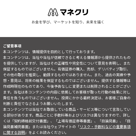
お金を学び、マーケットを知り、未来を描く
ご留意事項
本コンテンツは、情報提供を目的として行っております。
本コンテンツは、当社や当社が信頼できると考える情報源から提供されたもの
を提供していますが、当社はその正確性や完全性について意見を表明し、また
保証するものではございません。有価証券の購入、売却、デリバティブ取引、
その他の取引を推奨し、勧誘するものではありません。また、過去の実績や予
想・意見は、将来の結果を保証するものではございません。提供する情報等は
作成時現在のものであり、今後予告なしに変更または削除されることがござい
ます。当社は本コンテンツの内容に依拠してお客様が取った行動の結果に対し
責任を負うものではございません。投資にかかる最終決定は、お客様ご自身の
判断と責任でなさるようお願いいたします。
本コンテンツでは当社でお取扱している商品・サービス等について言及してい
る部分があります。商品ごとに手数料等およびリスクは異なりますので、詳し
くは「契約締結前交付書面」、「上場有価証券等書面」、「目論見書」、「目
論見書補完書面」または当社ウェブサイトの「
リスク・手数料などの重要事項
に関する説明
」をよくお読みください。