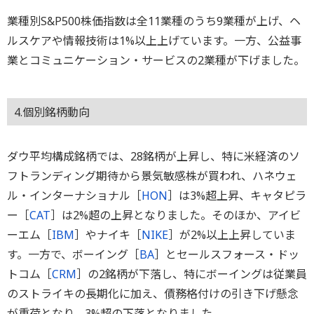
業種別S&P500株価指数は全11業種のうち9業種が上げ、ヘ
ルスケアや情報技術は1%以上上げています。一方、公益事
業とコミュニケーション・サービスの2業種が下げました。
4.個別銘柄動向
ダウ平均構成銘柄では、28銘柄が上昇し、特に米経済のソ
フトランディング期待から景気敏感株が買われ、ハネウェ
ル・インターナショナル［
HON
］は3%超上昇、キャタピラ
ー［
CAT
］は2%超の上昇となりました。そのほか、アイビ
ーエム［
IBM
］やナイキ［
NIKE
］が2%以上上昇していま
す。一方で、ボーイング［
BA
］とセールスフォース・ドッ
トコム［
CRM
］の2銘柄が下落し、特にボーイングは従業員
のストライキの長期化に加え、債務格付けの引き下げ懸念
が重荷となり、3%超の下落となりました。