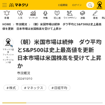
口座開設
ログイン
新着
人気
マーケット
特集
初心者
ライフデザイン
連載
著者
商
HOME
市況概況
（朝）米国市場は続伸 ダウ平均とS&P500は史上最高
値を更新 日本市場は米国株高を受けて上昇か
（朝）米国市場は続伸 ダウ平均
とS&P500は史上最高値を更新
マネックス証
券
フィナンシャ
日本市場は米国株高を受けて上昇
ル・
インテリジェ
ンス部
か
市況概況
2024/10/10
株式
マネックス
日経平均