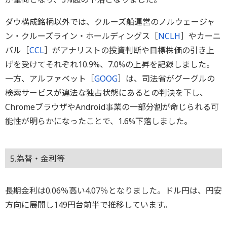
ダウ構成銘柄以外では、クルーズ船運営のノルウェージャ
ン・クルーズライン・ホールディングス［
NCLH
］やカーニ
バル［
CCL
］がアナリストの投資判断や目標株価の引き上
げを受けてそれぞれ10.9%、7.0%の上昇を記録しました。
一方、アルファベット［
GOOG
］は、司法省がグーグルの
検索サービスが違法な独占状態にあるとの判決を下し、
ChromeブラウザやAndroid事業の一部分割が命じられる可
能性が明らかになったことで、1.6%下落しました。
5.為替・金利等
長期金利は0.06％高い4.07％となりました。ドル円は、円安
方向に展開し149円台前半で推移しています。