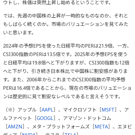
ウトし、株価は突然上昇し始めるということです。
では、先週の中国株の上昇が一時的なものなのか、それと
もしばらく続くのか。市場のバリュエーションを見てみた
いと思います。
2024年の予想EPSを使った日経平均のPERは21.9倍、一方、
CSI300指数のPERは13.5倍です。2025年の予想EPSを使う
と日経平均は19.8倍へと下がりますが、CSI300指数も12倍
へと下がり、引き続き日本株比で中国株に割安感がありま
す。また、2006年からこれまでのCSI300指数の平均予想
PERは16.4倍であることから、現在の市場のバリュエーショ
ンは歴史的に見て割安なレベルであると言えそうです。
（※）アップル［
AAPL
］、マイクロソフト［
MSFT
］、ア
ルファベット［
GOOGL
］、アマゾン・ドットコム
［
AMZN
］、メタ・プラットフォームズ［
META
］、エヌビ
ディア［
NVDA
］、テスラ［
TSLA
］