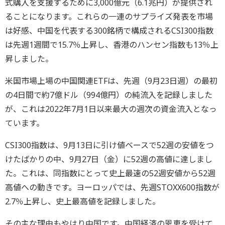
式購入を支援するために3,000億元（6.1兆円）が提供され
ることになります。これらの一連のサプライズ発表を市場
は好感、中国を代表する300銘柄で構成されるCSI300指数
は先週1週間で15.7％上昇し、香港のハンセン指数も13％上
昇しました。
米国市場上場の中国関連ETFは、先週（9月23日週）の最初
の4日間で約7億ドル（994億円）の純流入を記録しました
が、これは2022年7月1日以来最大の週次の資金流入となっ
ています。
CSI300指数は、9月13日に引け値ベースで52週の安値をつ
けたばかりの中、9月27日（金）に52週の高値に達しまし
た。これは、同指数にとって史上最速の52週安値から52週
高値への動きです。ヨーロッパでは、先週STOXX600指数が
2.7％上昇し、史上最高値を記録しました。
その主な理由もやはり中国です。中国経済の恩恵を受けて