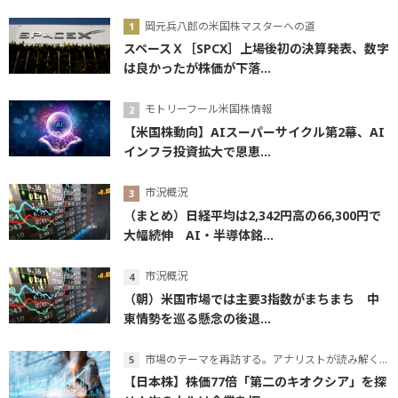
岡元兵八郎の米国株マスターへの道
スペースＸ［SPCX］上場後初の決算発表、数字
は良かったが株価が下落...
モトリーフール米国株情報
【米国株動向】AIスーパーサイクル第2幕、AI
インフラ投資拡大で恩恵...
市況概況
（まとめ）日経平均は2,342円高の66,300円で
大幅続伸 AI・半導体銘...
市況概況
（朝）米国市場では主要3指数がまちまち 中
東情勢を巡る懸念の後退...
市場のテーマを再訪する。アナリストが読み解くテーマの本質
【日本株】株価77倍「第二のキオクシア」を探