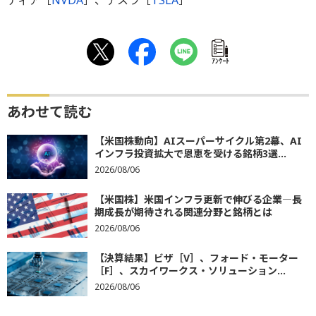
ｱﾝｹｰﾄ
あわせて読む
【米国株動向】AIスーパーサイクル第2幕、AI
インフラ投資拡大で恩恵を受ける銘柄3選...
2026/08/06
【米国株】米国インフラ更新で伸びる企業―長
期成長が期待される関連分野と銘柄とは
2026/08/06
【決算結果】ビザ［V］、フォード・モーター
［F］、スカイワークス・ソリューション...
2026/08/06