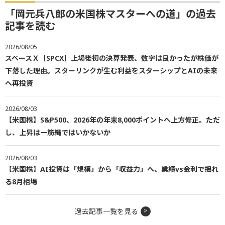
「岡元兵八郎の米国株マスターへの道」の過去
記事を読む
2026/08/05
スペースＸ［SPCX］上場後初の決算発表、数字は良かったが株価が
下落した理由。スターリンクが生む利益をスターシップとAIの未来
へ再投資
2026/08/03
【米国株】S&P500、2026年の年末8,000ポイントへ上方修正。ただ
し、上昇は一筋縄ではいかないか
2026/08/03
【米国株】AI投資は「規模」から「収益力」へ、業績vs金利で揺れ
る8月相場
過去記事一覧を見る