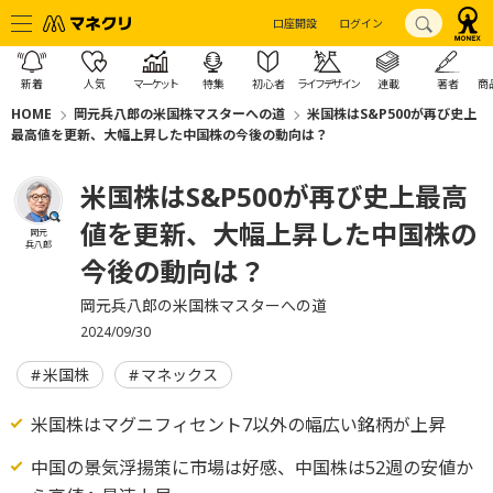
口座開設
ログイン
新着
人気
マーケット
特集
初心者
ライフデザイン
連載
著者
商
HOME
岡元兵八郎の米国株マスターへの道
米国株はS&P500が再び史上
最高値を更新、大幅上昇した中国株の今後の動向は？
米国株はS&P500が再び史上最高
値を更新、大幅上昇した中国株の
岡元
兵八郎
今後の動向は？
岡元兵八郎の米国株マスターへの道
2024/09/30
米国株
マネックス
米国株はマグニフィセント7以外の幅広い銘柄が上昇
中国の景気浮揚策に市場は好感、中国株は52週の安値か