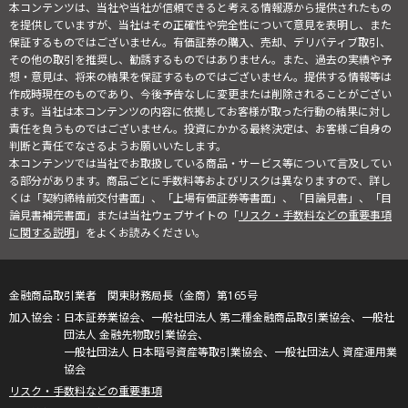
本コンテンツは、当社や当社が信頼できると考える情報源から提供されたもの
を提供していますが、当社はその正確性や完全性について意見を表明し、また
保証するものではございません。有価証券の購入、売却、デリバティブ取引、
その他の取引を推奨し、勧誘するものではありません。また、過去の実績や予
想・意見は、将来の結果を保証するものではございません。提供する情報等は
作成時現在のものであり、今後予告なしに変更または削除されることがござい
ます。当社は本コンテンツの内容に依拠してお客様が取った行動の結果に対し
責任を負うものではございません。投資にかかる最終決定は、お客様ご自身の
判断と責任でなさるようお願いいたします。
本コンテンツでは当社でお取扱している商品・サービス等について言及してい
る部分があります。商品ごとに手数料等およびリスクは異なりますので、詳し
くは「契約締結前交付書面」、「上場有価証券等書面」、「目論見書」、「目
論見書補完書面」または当社ウェブサイトの「
リスク・手数料などの重要事項
に関する説明
」をよくお読みください。
金融商品取引業者 関東財務局長（金商）第165号
日本証券業協会、一般社団法人 第二種金融商品取引業協会、一般社
団法人 金融先物取引業協会、
一般社団法人 日本暗号資産等取引業協会、一般社団法人 資産運用業
協会
リスク・手数料などの重要事項