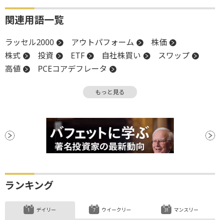
関連用語一覧
ラッセル2000
アウトパフォーム
株価
株式
投資
ETF
自社株買い
スワップ
高値
PCEコアデフレータ
米連邦準備制度理事会
堅調
証券会社
PER
もっと見る
物価
米国株
インフレ
EPS
STO
S&P500
時価
時価総額
ハンセン指数
反発
引け
FRB
小型株
個人消費
個人消費支出
上場
デフレ
バランスシート
バリュエーション
ファンド
安値
利下げ
ランキング
デイリー
ウイークリー
マンスリー