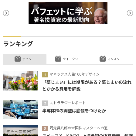
ランキング
デイリー
ウイークリー
マンスリー
マネックス人生100年デザイン
「墓じまい」には期限がある？墓じまいの流れ
とかかる費用を解説
ストラテジーレポート
半導体株の調整は底値をつけたか
岡元兵八郎の米国株マスターへの道
スペースＸ［SPCX］上場後初の決算発表、数字