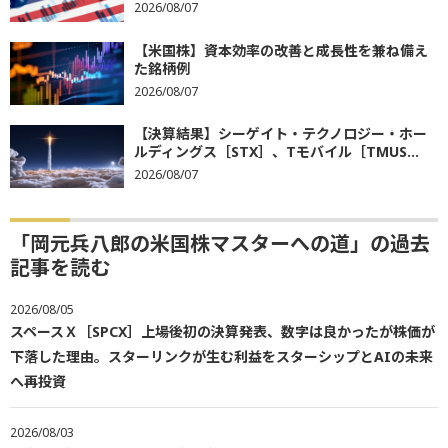
2026/08/07
【米国株】資本効率の改善と成長性を兼ね備え
た銘柄例
2026/08/07
【決算結果】シーゲイト・テクノロジー・ホー
ルディングス［STX］、Tモバイル［TMUS...
2026/08/07
「岡元兵八郎の米国株マスターへの道」の過去
記事を読む
2026/08/05
スペースＸ［SPCX］上場後初の決算発表、数字は良かったが株価が
下落した理由。スターリンクが生む利益をスターシップとAIの未来
へ再投資
2026/08/03