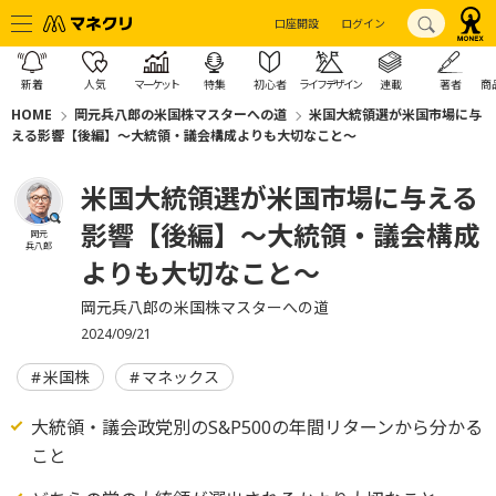
口座開設
ログイン
新着
人気
マーケット
特集
初心者
ライフデザイン
連載
著者
商
HOME
岡元兵八郎の米国株マスターへの道
米国大統領選が米国市場に与
える影響【後編】～大統領・議会構成よりも大切なこと～
米国大統領選が米国市場に与える
影響【後編】～大統領・議会構成
岡元
兵八郎
よりも大切なこと～
岡元兵八郎の米国株マスターへの道
2024/09/21
米国株
マネックス
大統領・議会政党別のS&P500の年間リターンから分かる
こと