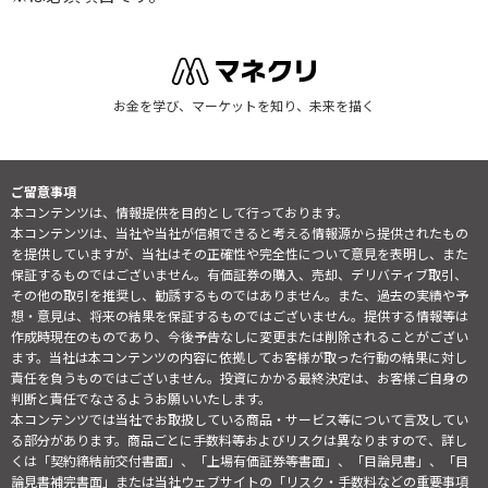
お金を学び、マーケットを知り、未来を描く
ご留意事項
本コンテンツは、情報提供を目的として行っております。
本コンテンツは、当社や当社が信頼できると考える情報源から提供されたもの
を提供していますが、当社はその正確性や完全性について意見を表明し、また
保証するものではございません。有価証券の購入、売却、デリバティブ取引、
その他の取引を推奨し、勧誘するものではありません。また、過去の実績や予
想・意見は、将来の結果を保証するものではございません。提供する情報等は
作成時現在のものであり、今後予告なしに変更または削除されることがござい
ます。当社は本コンテンツの内容に依拠してお客様が取った行動の結果に対し
責任を負うものではございません。投資にかかる最終決定は、お客様ご自身の
判断と責任でなさるようお願いいたします。
本コンテンツでは当社でお取扱している商品・サービス等について言及してい
る部分があります。商品ごとに手数料等およびリスクは異なりますので、詳し
くは「契約締結前交付書面」、「上場有価証券等書面」、「目論見書」、「目
論見書補完書面」または当社ウェブサイトの「
リスク・手数料などの重要事項