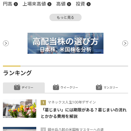
円高
上場来高値
高値
投資
米連邦準備制度理事会
移動平均線
もっと見る
グロース市場
住宅着工件数
政策金利
FOMC
金融政策
前場
引け
米連邦公開市場委員会
インバウンド
FRB
金融政策決定会合
後場
新興市場
上場
続伸
日銀
フィラデルフィア連銀製造業景況指数
安値
利下げ
ランキング
デイリー
ウイークリー
マンスリー
マネックス人生100年デザイン
「墓じまい」には期限がある？墓じまいの流れ
とかかる費用を解説
岡元兵八郎の米国株マスターへの道