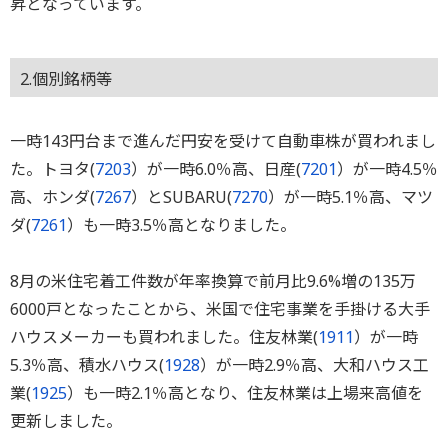
昇となっています。
2.個別銘柄等
一時143円台まで進んだ円安を受けて自動車株が買われまし
た。トヨタ(
7203
）が一時6.0％高、日産(
7201
）が一時4.5％
高、ホンダ(
7267
）とSUBARU(
7270
）が一時5.1％高、マツ
ダ(
7261
）も一時3.5％高となりました。
8月の米住宅着工件数が年率換算で前月比9.6%増の135万
6000戸となったことから、米国で住宅事業を手掛ける大手
ハウスメーカーも買われました。住友林業(
1911
）が一時
5.3％高、積水ハウス(
1928
）が一時2.9％高、大和ハウス工
業(
1925
）も一時2.1％高となり、住友林業は上場来高値を
更新しました。