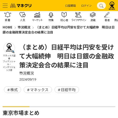
口座開設
ログイン
新着
人気
マーケット
特集
初心者
ライフデザイン
連載
著者
商
HOME
市況概況
（まとめ）日経平均は円安を受けて大幅続伸 明日は日
銀の金融政策決定会合の結果に注目
（まとめ）日経平均は円安を受け
て大幅続伸 明日は日銀の金融政
マネックス証
券
フィナンシャ
策決定会合の結果に注目
ル・
インテリジェ
ンス部
市況概況
2024/09/19
株式
マネックス
日経平均
東京市場まとめ