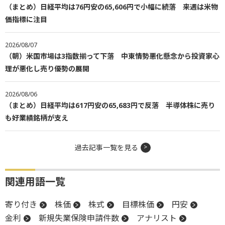
（まとめ）日経平均は76円安の65,606円で小幅に続落 来週は米物
価指標に注目
2026/08/07
（朝）米国市場は3指数揃って下落 中東情勢悪化懸念から投資家心
理が悪化し売り優勢の展開
2026/08/06
（まとめ）日経平均は617円安の65,683円で反落 半導体株に売り
も好業績銘柄が支え
過去記事一覧を見る
関連用語一覧
寄り付き
株価
株式
目標株価
円安
金利
新規失業保険申請件数
アナリスト