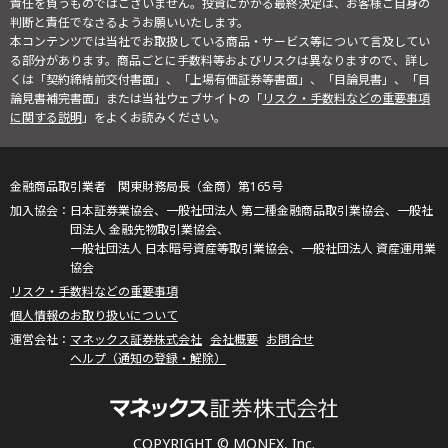
責任を負うものではございません。投資にかかる最終決定は、お客様ご自身の
判断と責任でなさるようお願いいたします。
本コンテンツでは当社でお取扱している商品・サービス等について言及してい
る部分があります。商品ごとに手数料等およびリスクは異なりますので、詳し
くは「契約締結前交付書面」、「上場有価証券等書面」、「目論見書」、「目
論見書補完書面」または当社ウェブサイトの「
リスク・手数料などの重要事項
に関する説明
」をよくお読みください。
金融商品取引業者 関東財務局長（金商）第165号
日本証券業協会、一般社団法人 第二種金融商品取引業協会、一般社
団法人 金融先物取引業協会、
一般社団法人 日本暗号資産等取引業協会、一般社団法人 資産運用業
協会
リスク・手数料などの重要事項
個人情報のお取り扱いについて
マネックス証券株式会社
会社概要
お問合せ
ヘルプ（通知の登録・解除）
COPYRIGHT © MONEX, Inc.