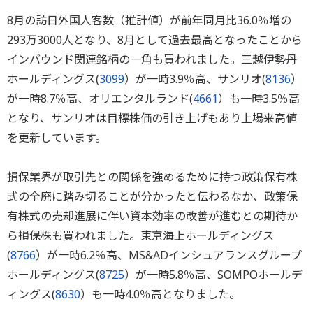
8月の訪日外国人客数（推計値）が前年同月比36.0％増の
293万3000人となり、8月として過去最高となったことから
インバウンド関連銘柄の一角も買われました。三越伊勢丹
ホールディングス(
3099
）が一時3.9％高、サンリオ(
8136
）
が一時8.7％高、オリエンタルランド(
4661
）も一時3.5％高
となり、サンリオは目標株価の引き上げもあり上場来高値
を更新しています。
損保業界が取引先との関係を強めるために持つ政策保有株
式の全廃に踏み切ることが分かったと伝わるなか、政策保
有株式の売却進展に伴い資本効率の改善が進むとの期待か
ら損保株も買われました。東京海上ホールディングス
(
8766
）が一時6.2％高、MS&ADインシュアランスグループ
ホールディングス(
8725
）が一時5.8％高、SOMPOホールデ
ィングス(
8630
）も一時4.0％高となりました。