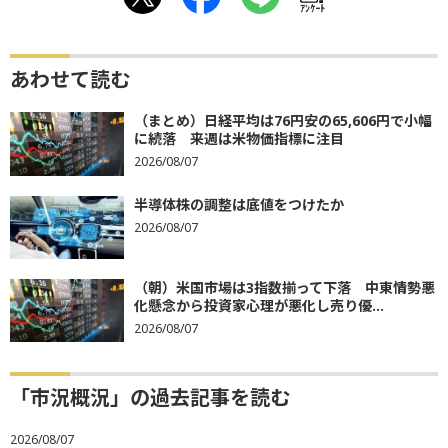
ｱﾝｹｰﾄ
あわせて読む
（まとめ）日経平均は76円安の65,606円で小幅
に続落 来週は米物価指標に注目
2026/08/07
半導体株の調整は底値をつけたか
2026/08/07
（朝）米国市場は3指数揃って下落 中東情勢悪
化懸念から投資家心理が悪化し売り優...
2026/08/07
「市況概況」の過去記事を読む
2026/08/07