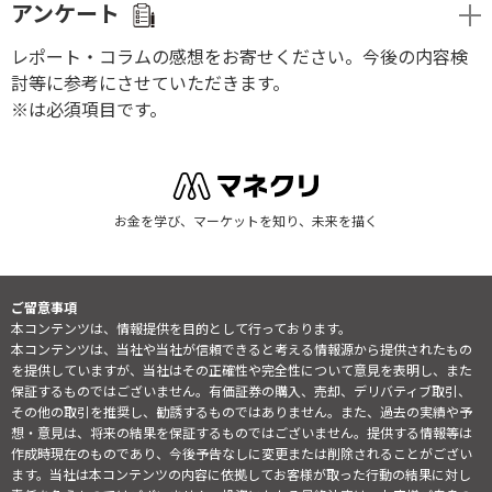
アンケート
レポート・コラムの感想をお寄せください。今後の内容検
討等に参考にさせていただきます。
※は必須項目です。
お金を学び、マーケットを知り、未来を描く
ご留意事項
本コンテンツは、情報提供を目的として行っております。
本コンテンツは、当社や当社が信頼できると考える情報源から提供されたもの
を提供していますが、当社はその正確性や完全性について意見を表明し、また
保証するものではございません。有価証券の購入、売却、デリバティブ取引、
その他の取引を推奨し、勧誘するものではありません。また、過去の実績や予
想・意見は、将来の結果を保証するものではございません。提供する情報等は
作成時現在のものであり、今後予告なしに変更または削除されることがござい
ます。当社は本コンテンツの内容に依拠してお客様が取った行動の結果に対し