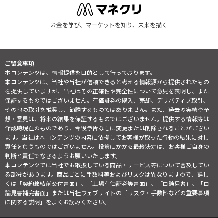
お金を学び、マーケットを知り、未来を描く
ご留意事項
本コンテンツは、情報提供を目的として行っております。
本コンテンツは、当社や当社が信頼できると考える情報源から提供されたもの
を提供していますが、当社はその正確性や完全性について意見を表明し、また
保証するものではございません。有価証券の購入、売却、デリバティブ取引、
その他の取引を推奨し、勧誘するものではありません。また、過去の実績や予
想・意見は、将来の結果を保証するものではございません。提供する情報等は
作成時現在のものであり、今後予告なしに変更または削除されることがござい
ます。当社は本コンテンツの内容に依拠してお客様が取った行動の結果に対し
責任を負うものではございません。投資にかかる最終決定は、お客様ご自身の
判断と責任でなさるようお願いいたします。
本コンテンツでは当社でお取扱している商品・サービス等について言及してい
る部分があります。商品ごとに手数料等およびリスクは異なりますので、詳し
くは「契約締結前交付書面」、「上場有価証券等書面」、「目論見書」、「目
論見書補完書面」または当社ウェブサイトの「
リスク・手数料などの重要事項
に関する説明
」をよくお読みください。