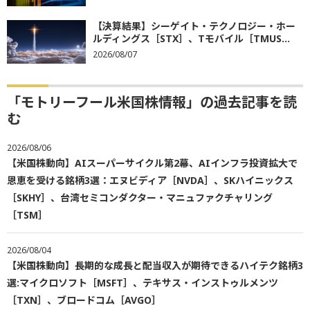
【決算結果】シーゲイト・テクノロジー・ホー
ルディングス［STX］、Tモバイル［TMUS...
2026/08/07
「モトリーフール米国株情報」の過去記事を読
む
2026/08/06
【米国株動向】AIスーパーサイクル第2幕、AIインフラ投資拡大で
恩恵を受ける銘柄3選：エヌビディア［NVDA］、SKハイニックス
［SKHY］、台湾セミコンダクター・マニュファクチャリング
［TSM］
2026/08/04
【米国株動向】長期的な成長と配当収入が期待できるハイテク銘柄3
選:マイクロソフト［MSFT］、テキサス・インストゥルメンツ
［TXN］、ブロードコム［AVGO］