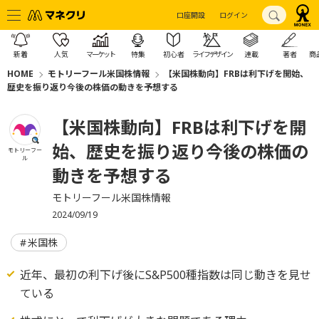
口座開設
ログイン
新着
人気
マーケット
特集
初心者
ライフデザイン
連載
著者
商
HOME
モトリーフール米国株情報
【米国株動向】FRBは利下げを開始、
歴史を振り返り今後の株価の動きを予想する
【米国株動向】FRBは利下げを開
始、歴史を振り返り今後の株価の
モトリーフー
ル
動きを予想する
モトリーフール米国株情報
2024/09/19
米国株
近年、最初の利下げ後にS&P500種指数は同じ動きを見せ
ている