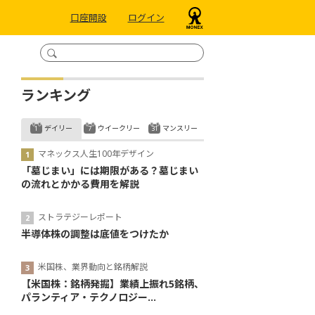
口座開設
ログイン
ランキング
デイリー
ウイークリー
マンスリー
マネックス人生100年デザイン
「墓じまい」には期限がある？墓じまい
の流れとかかる費用を解説
ストラテジーレポート
半導体株の調整は底値をつけたか
米国株、業界動向と銘柄解説
【米国株：銘柄発掘】業績上振れ5銘柄、
パランティア・テクノロジー...