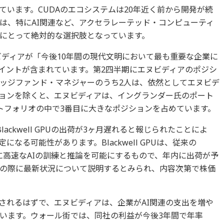
います。CUDAのエコシステムは20年近く前から開発が続
Uは、特にAI関連など、アクセラレーテッド・コンピューティ
にとって絶対的な選択肢となっています。
ビディアが「今後10年間の現代文明において最も重要な企業に
イントが含まれています。第2四半期にエヌビディアのポジシ
ッジファンド・マネジャーのうち2人は、依然としてエヌビデ
ョンを除くと、エヌビディアは、イングランダー氏のポート
トフォリオの中で3番目に大きなポジションを占めています。
ackwell GPUの出荷が3ヶ月遅れると報じられたことによ
なる可能性があります。Blackwell GPUは、従来の
かに高速なAIの訓練と推論を可能にするもので、年内に出荷が予
の際に最新状況について説明するとみられ、内容次第で株価
れ出荷されるはずで、エヌビディアは、企業がAI関連の支出を増や
います。ウォール街では、同社の利益が今後3年間で年率