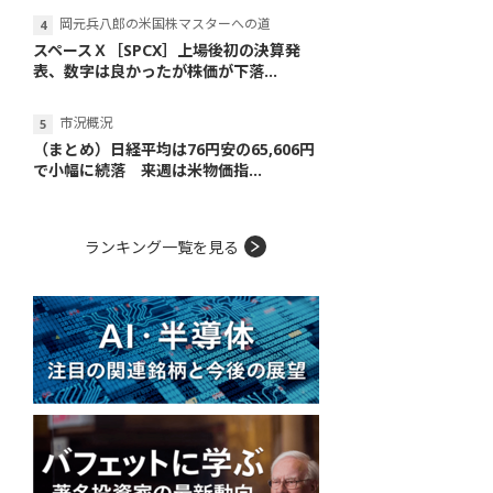
岡元兵八郎の米国株マスターへの道
スペースＸ［SPCX］上場後初の決算発
表、数字は良かったが株価が下落...
市況概況
（まとめ）日経平均は76円安の65,606円
で小幅に続落 来週は米物価指...
ランキング一覧を見る