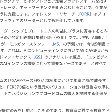
トラクチャーとはソフトウェア定義プラットフォームを指す
トレージ、ネットワーキングを組み合わせることで、企業が
うに支援します。フォレスター・リサーチ［
FORR
］はブロー
フトウェアのリーダーとしても評価しています。
ーダーシップもブロードコムの利益にプラスに寄与するとみ
のが特定用途向け集積回路（ASIC）です。現在、AI向け半
ですが、モルガン・スタンレー［
MS
］の予測では、今後5年間で
。これは、AIコンピューティングにおいてASICがGPUから
ドマン・サックス［
GS
］のアナリストは最近、「エヌビディ
のAIインフラの構築にとって重要なピースである」と述べて
非GAAPベースEPSが2026年にかけて年率21％で成長す
、PER37.8倍という足元のバリュエーションは妥当な水準に
、小さいポジションでブロードコムの購入を検討する価値が
報提供のみを目的としたものであり、投資家に対する投資アド