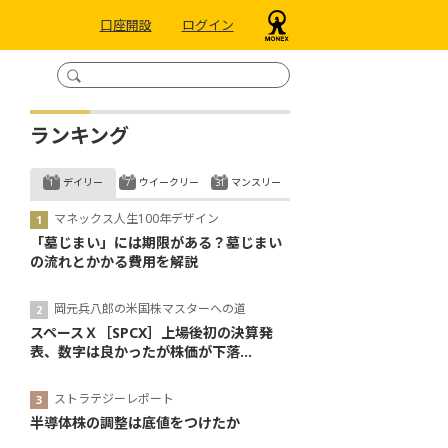
口座開設
ログイン
ランキング
デイリー
ウイークリー
マンスリー
マネックス人生100年デザイン
「墓じまい」には期限がある？墓じまい
の流れとかかる費用を解説
岡元兵八郎の米国株マスターへの道
スペースＸ［SPCX］上場後初の決算発
表、数字は良かったが株価が下落...
ストラテジーレポート
半導体株の調整は底値をつけたか