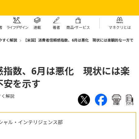
者
ライフデザイン
連載
著者
商
品・
サービス
マネクリとは
やすく解説
【米国】消費者信頼感指数、6月は悪化 現状には楽観的な一方で
感指数、6月は悪化 現状には楽
不安を示す
すく解説
印刷
ｱﾝｹｰﾄ
シャル・インテリジェンス部