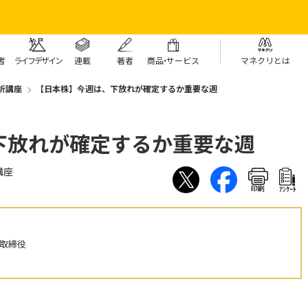
者
ライフデザイン
連載
著者
商
品・
サービス
マネクリとは
析講座
【日本株】今週は、下放れが確定するか重要な週
下放れが確定するか重要な週
講座
印刷
ｱﾝｹｰﾄ
表取締役