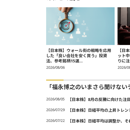
【日本株】ウォール街の戦略を応用
【日本
した「良い会社を安く買う」投資
ット中
法、参考銘柄15選...
りに注
2026/08/06
2026/0
「福永博之のいまさら聞けない
2026/08/05
【日本株】8月の反騰に向けた注
2026/07/29
【日本株】日経平均の上昇トレン
2026/07/22
【日本株】日経平均は調整か、そ