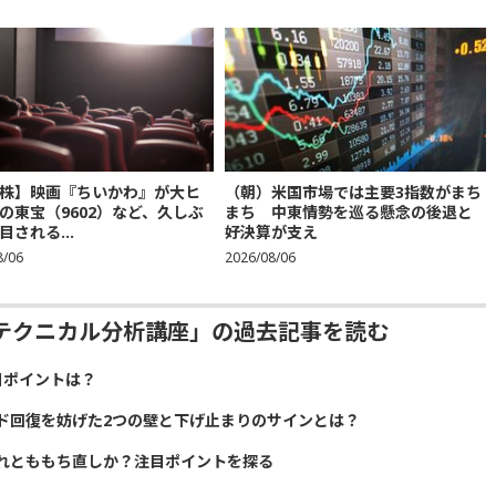
株】映画『ちいかわ』が大ヒ
（朝）米国市場では主要3指数がまち
の東宝（9602）など、久しぶ
まち 中東情勢を巡る懸念の後退と
目される...
好決算が支え
8/06
2026/08/06
テクニカル分析講座」の過去記事を読む
目ポイントは？
ド回復を妨げた2つの壁と下げ止まりのサインとは？
れとももち直しか？注目ポイントを探る