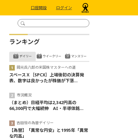
口座開設
ログイン
ランキング
デイリー
ウイークリー
マンスリー
岡元兵八郎の米国株マスターへの道
スペースＸ［SPCX］上場後初の決算発
表、数字は良かったが株価が下落...
市況概況
（まとめ）日経平均は2,342円高の
66,300円で大幅続伸 AI・半導体銘...
吉田恒の為替デイリー
【為替】「異常な円安」と1995年「異常
な円高」