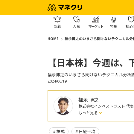
新着
人気
マーケット
特集
初心
HOME
福永博之のいまさら聞けないテクニカル分
【日本株】今週は、
福永博之のいまさら聞けないテクニカル分析
2024/06/19
福永 博之
株式会社インベストラスト 代
もっと見る
株式
日経平均