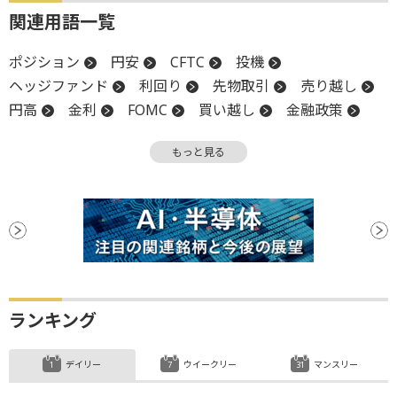
関連用語一覧
ポジション
円安
CFTC
投機
ヘッジファンド
利回り
先物取引
売り越し
円高
金利
FOMC
買い越し
金融政策
反発
米連邦公開市場委員会
金融政策決定会合
もっと見る
調整
日銀
ファンド
ランキング
デイリー
ウイークリー
マンスリー