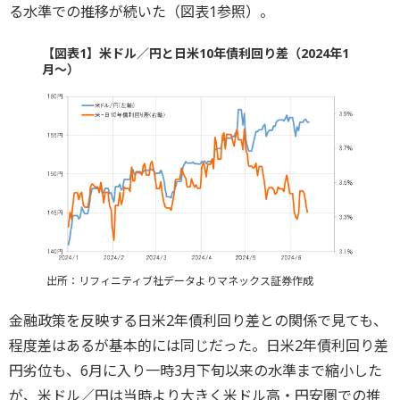
る水準での推移が続いた（図表1参照）。
【図表1】米ドル／円と日米10年債利回り差（2024年1
月～）
出所：リフィニティブ社データよりマネックス証券作成
金融政策を反映する日米2年債利回り差との関係で見ても、
程度差はあるが基本的には同じだった。日米2年債利回り差
円劣位も、6月に入り一時3月下旬以来の水準まで縮小した
が、米ドル／円は当時より大きく米ドル高・円安圏での推