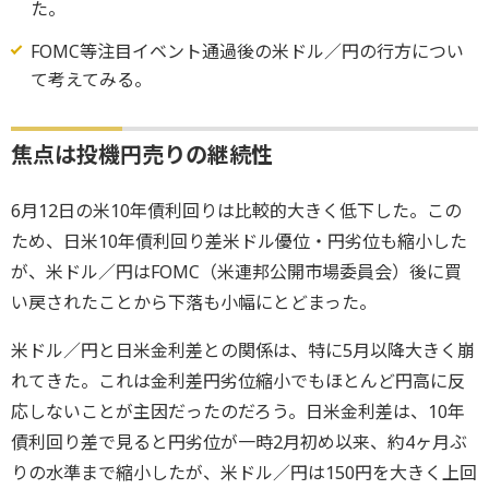
た。
FOMC等注目イベント通過後の米ドル／円の行方につい
て考えてみる。
焦点は投機円売りの継続性
6月12日の米10年債利回りは比較的大きく低下した。この
ため、日米10年債利回り差米ドル優位・円劣位も縮小した
が、米ドル／円はFOMC（米連邦公開市場委員会）後に買
い戻されたことから下落も小幅にとどまった。
米ドル／円と日米金利差との関係は、特に5月以降大きく崩
れてきた。これは金利差円劣位縮小でもほとんど円高に反
応しないことが主因だったのだろう。日米金利差は、10年
債利回り差で見ると円劣位が一時2月初め以来、約4ヶ月ぶ
りの水準まで縮小したが、米ドル／円は150円を大きく上回