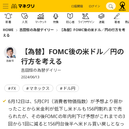
口座開設
ログイン
新着
人気
マーケット
特集
初心者
ライフデザイン
連載
著者
商
HOME
吉田恒の為替デイリー
【為替】FOMC後の米ドル／円の行方を考
える
【為替】FOMC後の米ドル／円の
行方を考える
吉田 恒
吉田恒の為替デイリー
2024/06/13
FX
マネックス
ドル円
6月12日は、5月CPI（消費者物価指数）が予想より弱か
ったことから米金利が低下し米ドルも156円割れまで売
られたが、その後FOMCの年内利下げ予想がこれまでの3
回から1回に減ると156円台後半へ米ドル買い戻しとなっ