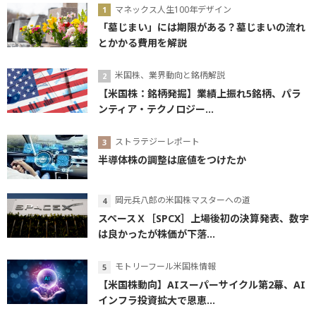
マネックス人生100年デザイン
「墓じまい」には期限がある？墓じまいの流れ
とかかる費用を解説
米国株、業界動向と銘柄解説
【米国株：銘柄発掘】業績上振れ5銘柄、パラ
ンティア・テクノロジー...
ストラテジーレポート
半導体株の調整は底値をつけたか
岡元兵八郎の米国株マスターへの道
スペースＸ［SPCX］上場後初の決算発表、数字
は良かったが株価が下落...
モトリーフール米国株情報
【米国株動向】AIスーパーサイクル第2幕、AI
インフラ投資拡大で恩恵...