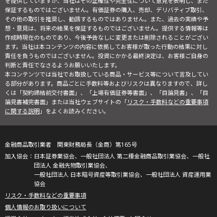
を提供していますが、当社はその正確性や完全性について意見を表明し、また
保証するものではございません。有価証券の購入、売却、デリバティブ取引、
その他の取引を推奨し、勧誘するものではありません。また、過去の実績や予
想・意見は、将来の結果を保証するものではございません。提供する情報等は
作成時現在のものであり、今後予告なしに変更または削除されることがござい
ます。当社は本コンテンツの内容に依拠してお客様が取った行動の結果に対し
責任を負うものではございません。投資にかかる最終決定は、お客様ご自身の
判断と責任でなさるようお願いいたします。
本コンテンツでは当社でお取扱している商品・サービス等について言及してい
る部分があります。商品ごとに手数料等およびリスクは異なりますので、詳し
くは「契約締結前交付書面」、「上場有価証券等書面」、「目論見書」、「目
論見書補完書面」または当社ウェブサイトの「
リスク・手数料などの重要事項
に関する説明
」をよくお読みください。
金融商品取引業者 関東財務局長（金商）第165号
日本証券業協会、一般社団法人 第二種金融商品取引業協会、一般社
団法人 金融先物取引業協会、
一般社団法人 日本暗号資産等取引業協会、一般社団法人 資産運用業
協会
リスク・手数料などの重要事項
個人情報のお取り扱いについて