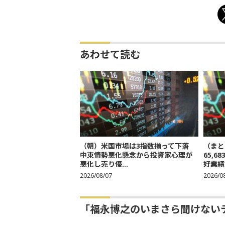
あわせて読む
（朝）米国市場は3指数揃って下落
（まと
中東情勢悪化懸念から投資家心理が
65,
悪化し売り優...
好業績
2026/08/07
2026/0
「福永博之のいまさら聞けない