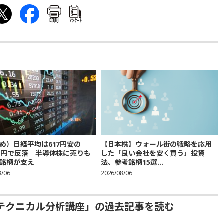
印刷
ｱﾝｹｰﾄ
め）日経平均は617円安の
【日本株】ウォール街の戦略を応用
683円で反落 半導体株に売りも
した「良い会社を安く買う」投資
銘柄が支え
法、参考銘柄15選...
8/06
2026/08/06
テクニカル分析講座」の過去記事を読む