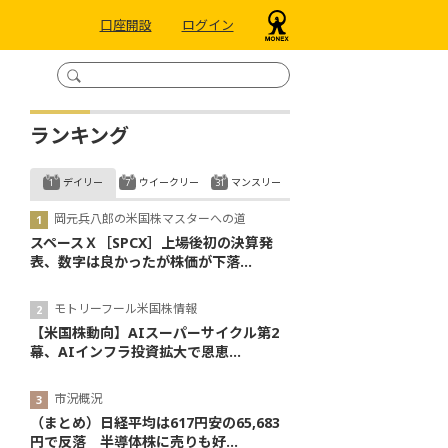
口座開設
ログイン
ランキング
デイリー
ウイークリー
マンスリー
岡元兵八郎の米国株マスターへの道
スペースＸ［SPCX］上場後初の決算発
表、数字は良かったが株価が下落...
モトリーフール米国株情報
【米国株動向】AIスーパーサイクル第2
幕、AIインフラ投資拡大で恩恵...
市況概況
（まとめ）日経平均は617円安の65,683
円で反落 半導体株に売りも好...