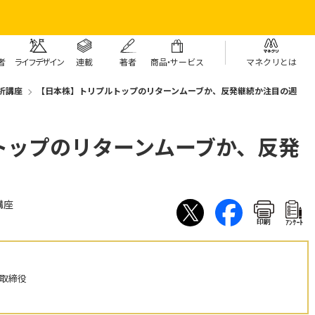
者
ライフデザイン
連載
著者
商
品・
サービス
マネクリとは
析講座
【日本株】トリプルトップのリターンムーブか、反発継続か注目の週
トップのリターンムーブか、反発
講座
印刷
ｱﾝｹｰﾄ
表取締役