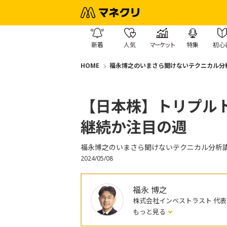
新着
人気
マーケット
特集
初心
HOME
福永博之のいまさら聞けないテクニカル分
【日本株】トリプル
継続か注目の週
福永博之のいまさら聞けないテクニカル分析
2024/05/08
福永 博之
株式会社インベストラスト 代
もっと見る