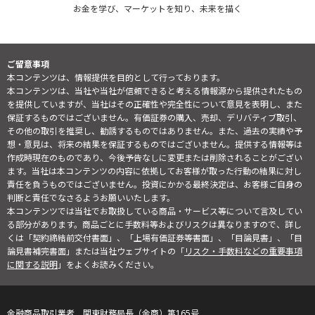
お金を学び、マーケットを知り、未来を描く
ご留意事項
本コンテンツは、情報提供を目的として行っております。
本コンテンツは、当社や当社が信頼できると考える情報源から提供されたもの
を提供していますが、当社はその正確性や完全性について意見を表明し、また
保証するものではございません。有価証券の購入、売却、デリバティブ取引、
その他の取引を推奨し、勧誘するものではありません。また、過去の実績や予
想・意見は、将来の結果を保証するものではございません。提供する情報等は
作成時現在のものであり、今後予告なしに変更または削除されることがござい
ます。当社は本コンテンツの内容に依拠してお客様が取った行動の結果に対し
責任を負うものではございません。投資にかかる最終決定は、お客様ご自身の
判断と責任でなさるようお願いいたします。
本コンテンツでは当社でお取扱している商品・サービス等について言及してい
る部分があります。商品ごとに手数料等およびリスクは異なりますので、詳し
くは「契約締結前交付書面」、「上場有価証券等書面」、「目論見書」、「目
論見書補完書面」または当社ウェブサイトの「
リスク・手数料などの重要事項
に関する説明
」をよくお読みください。
金融商品取引業者 関東財務局長（金商）第165号