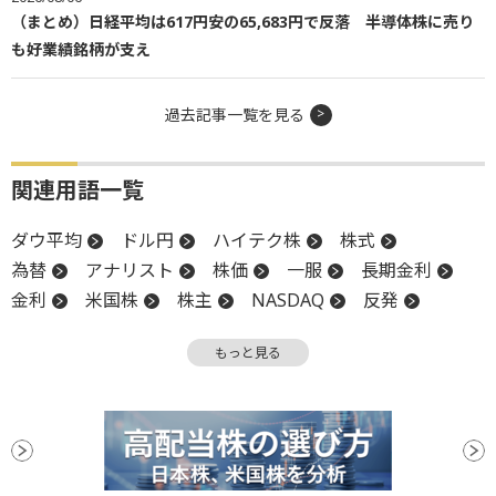
（まとめ）日経平均は617円安の65,683円で反落 半導体株に売り
も好業績銘柄が支え
過去記事一覧を見る
関連用語一覧
ダウ平均
ドル円
ハイテク株
株式
為替
アナリスト
株価
一服
長期金利
金利
米国株
株主
NASDAQ
反発
引け
アクティビスト
大台
株価指数
もっと見る
株主総会
材料
続落