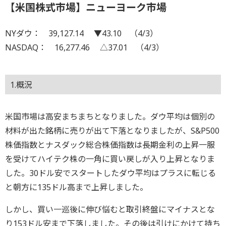
【米国株式市場】ニューヨーク市場
NYダウ： 39,127.14 ▼43.10 （4/3）
NASDAQ： 16,277.46 △37.01 （4/3）
1.概況
米国市場は高安まちまちとなりました。ダウ平均は個別の
材料が出た銘柄に売りが出て下落となりましたが、S&P500
株価指数とナスダック総合株価指数は長期金利の上昇一服
を受けてハイテク株の一角に買い戻しが入り上昇となりま
した。30ドル安でスタートしたダウ平均はプラスに転じる
と朝方に135ドル高まで上昇しました。
しかし、買い一巡後に伸び悩むと取引終盤にマイナスとな
り153ドル安まで下落しました。その後は引けにかけて持ち