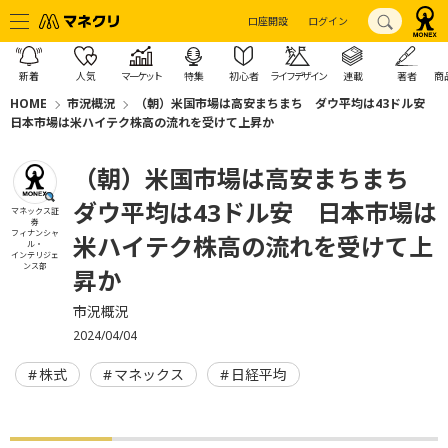
口座開設
ログイン
新着
人気
マーケット
特集
初心者
ライフデザイン
連載
著者
商
HOME
市況概況
（朝）米国市場は高安まちまち ダウ平均は43ドル安
日本市場は米ハイテク株高の流れを受けて上昇か
（朝）米国市場は高安まちまち
ダウ平均は43ドル安 日本市場は
マネックス証
券
フィナンシャ
米ハイテク株高の流れを受けて上
ル・
インテリジェ
ンス部
昇か
市況概況
2024/04/04
株式
マネックス
日経平均