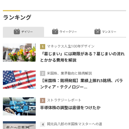
ランキング
デイリー
ウイークリー
マンスリー
マネックス人生100年デザイン
「墓じまい」には期限がある？墓じまいの流れ
とかかる費用を解説
米国株、業界動向と銘柄解説
【米国株：銘柄発掘】業績上振れ5銘柄、パラ
ンティア・テクノロジー...
ストラテジーレポート
半導体株の調整は底値をつけたか
岡元兵八郎の米国株マスターへの道