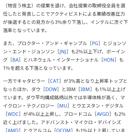
（物言う株主）の提案を退け、会社提案の取締役全員を選
任したと発表しことでアクティビストによる業績改善圧力
が後退するとの見方から3％余り下落し、インテルに次ぐ下
落率となっています。
また、プロクター・アンド・ギャンブル［
PG
］とジョンソ
ン・エンド・ジョンソン［
JNJ
］も2％以上下げ、ボーイン
グ［
BA
］とハネウェル・インターナショナル［
HON
］も
1％を超える下落となっています。
一方でキャタピラー［
CAT
］が3％高となり上昇率トップと
なったほか、ダウ［
DOW
］とIBM［
IBM
］も1％以上上げ
ています。ダウ平均構成銘柄以外では半導体株が高く、マ
イクロン・テクノロジー［
MU
］とウエスタン・デジタル
［
WDC
］が4％以上上昇し、ブロードコム［
AVGO
］も2％
近く上げました。アドバンスト・マイクロ・デバイシズ
［
AMD
］とクアルコム［
QCOM
］も1％以上上昇していま