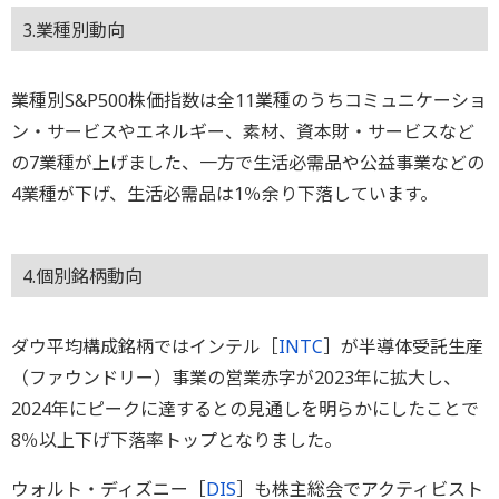
3.業種別動向
業種別S&P500株価指数は全11業種のうちコミュニケーショ
ン・サービスやエネルギー、素材、資本財・サービスなど
の7業種が上げました、一方で生活必需品や公益事業などの
4業種が下げ、生活必需品は1％余り下落しています。
4.個別銘柄動向
ダウ平均構成銘柄ではインテル［
INTC
］が半導体受託生産
（ファウンドリー）事業の営業赤字が2023年に拡大し、
2024年にピークに達するとの見通しを明らかにしたことで
8％以上下げ下落率トップとなりました。
ウォルト・ディズニー［
DIS
］も株主総会でアクティビスト