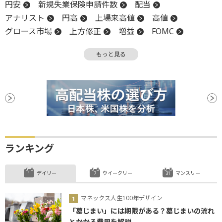
円安
新規失業保険申請件数
配当
アナリスト
円高
上場来高値
高値
グロース市場
上方修正
増益
FOMC
金融政策
物色
米連邦公開市場委員会
もっと見る
金融政策決定会合
経常収支
後場
材料
新興市場
上場
続伸
日銀
フィラデルフィア連銀製造業景況指数
利下げ
ランキング
デイリー
ウイークリー
マンスリー
マネックス人生100年デザイン
「墓じまい」には期限がある？墓じまいの流れ
とかかる費用を解説