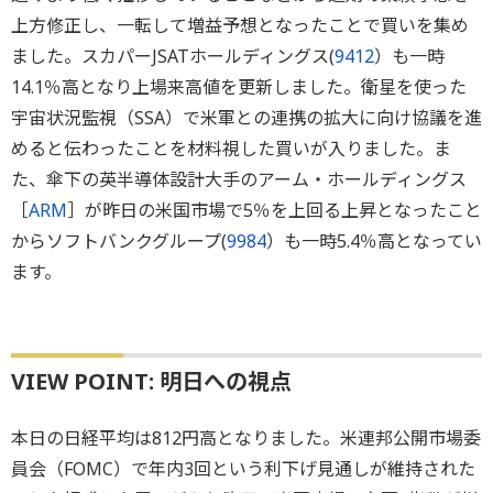
上方修正し、一転して増益予想となったことで買いを集め
ました。スカパーJSATホールディングス(
9412
）も一時
14.1％高となり上場来高値を更新しました。衛星を使った
宇宙状況監視（SSA）で米軍との連携の拡大に向け協議を進
めると伝わったことを材料視した買いが入りました。ま
た、傘下の英半導体設計大手のアーム・ホールディングス
［
ARM
］が昨日の米国市場で5％を上回る上昇となったこと
からソフトバンクグループ(
9984
）も一時5.4％高となってい
ます。
VIEW POINT: 明日への視点
本日の日経平均は812円高となりました。米連邦公開市場委
員会（FOMC）で年内3回という利下げ見通しが維持された