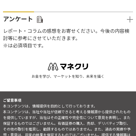
アンケート
レポート・コラムの感想をお寄せください。今後の内容検
討等に参考にさせていただきます。
※は必須項目です。
お金を学び、マーケットを知り、未来を描く
ご留意事項
本コンテンツは、情報提供を目的として行っております。
本コンテンツは、当社や当社が信頼できると考える情報源から提供されたもの
を提供していますが、当社はその正確性や完全性について意見を表明し、また
保証するものではございません。有価証券の購入、売却、デリバティブ取引、
その他の取引を推奨し、勧誘するものではありません。また、過去の実績や予
想・意見は、将来の結果を保証するものではございません。提供する情報等は