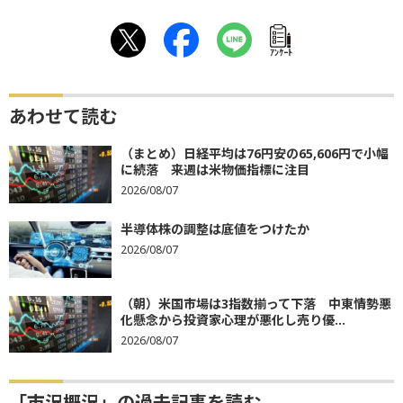
ｱﾝｹｰﾄ
あわせて読む
（まとめ）日経平均は76円安の65,606円で小幅
に続落 来週は米物価指標に注目
2026/08/07
半導体株の調整は底値をつけたか
2026/08/07
（朝）米国市場は3指数揃って下落 中東情勢悪
化懸念から投資家心理が悪化し売り優...
2026/08/07
「市況概況」の過去記事を読む