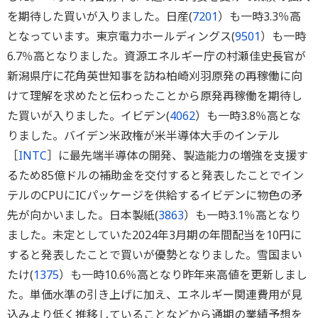
を期待した買いが入りました。日産(
7201
）も一時3.3％高
となっています。東京電力ホールディングス(
9501
）も一時
6.7％高となりました。資源エネルギー庁の村瀬佳史長官が
新潟県庁に花角英世知事を訪ね柏崎刈羽原発の再稼働に向
けて理解を求めたと伝わったことから原発再稼働を期待し
た買いが入りました。イビデン(
4062
）も一時3.8％高とな
りました。バイデン米政権が米半導体大手のインテル
［
INTC
］に最先端半導体の開発、製造能力の増強を支援す
るため85億ドルの補助金を交付すると発表したことでイン
テルのCPUにICパッケージを供給するイビデンに物色の矛
先が向かいました。日本製紙(
3863
）も一時3.1％高となり
ました。未定としていた2024年3月期の年間配当を10円に
すると発表したことで買いが優勢となりました。雪国まい
たけ(
1375
）も一時10.6％高となり昨年来高値を更新しまし
た。単価水準の引き上げに加え、エネルギー関連費用が見
込みより低く推移していることなどから通期の業績予想を