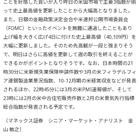
ことを好感した買いが入り昨日の米国市場で主要3指数が揃
って史上最高値を更新したことから大幅高となりました。
また、日銀の金融政策決定会合や米連邦公開市場委員会
（FOMC）といったイベントを無難に通過したこともあり
上げ幅を大きく広げ4日に付けた史上最高値（40,109円）を
大幅に更新しました。そのため先高観が一段と強まりそう
で、明日はさらに高値を更新して週の取引を終えることが
できるかがポイントとなりそうです。なお、日本時間の21
時30分に米新規失業保険申請件数や3月の米フィラデルフィ
ア連銀製造業景況指数、10-12月期の米経常収支などが発表
されるほか、22時45分には3月の米PMI速報値が、そして
23時には2月の米中古住宅販売件数と2月の米景気先行指標
総合指数が発表される予定です。
（マネックス証券 シニア・マーケット・アナリスト 金
山 敏之）