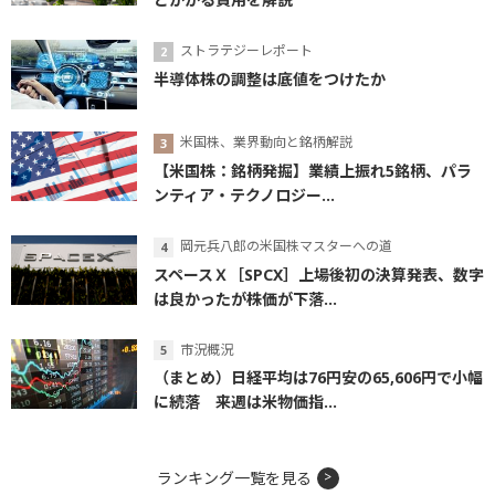
ストラテジーレポート
半導体株の調整は底値をつけたか
米国株、業界動向と銘柄解説
【米国株：銘柄発掘】業績上振れ5銘柄、パラ
ンティア・テクノロジー...
岡元兵八郎の米国株マスターへの道
スペースＸ［SPCX］上場後初の決算発表、数字
は良かったが株価が下落...
市況概況
（まとめ）日経平均は76円安の65,606円で小幅
に続落 来週は米物価指...
ランキング一覧を見る