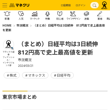
口座開設
ログイン
新着
人気
マーケット
特集
初心者
ライフデザイン
連載
著者
商
HOME
市況概況
（まとめ）日経平均は3日続伸 812円高で史上最高値
を更新
（まとめ）日経平均は3日続伸
812円高で史上最高値を更新
マネックス証
券
フィナンシャ
市況概況
ル・
インテリジェ
2024/03/21
ンス部
株式
マネックス
日経平均
東京市場まとめ