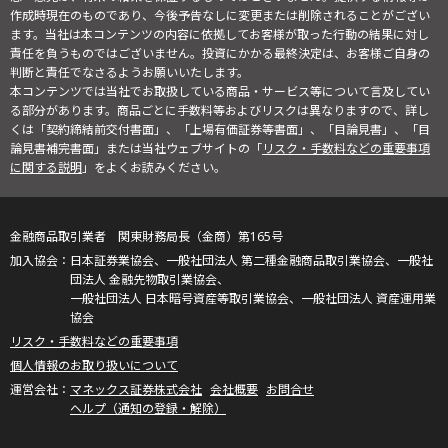
作成時現在のものであり、今後予告なしに変更または削除されることがござい
ます。当社は本コンテンツの内容に依拠してお客様が取った行動の結果に対し
責任を負うものではございません。投資にかかる最終決定は、お客様ご自身の
判断と責任でなさるようお願いいたします。
本コンテンツでは当社でお取扱している商品・サービス等について言及してい
る部分があります。商品ごとに手数料等およびリスクは異なりますので、詳し
くは「契約締結前交付書面」、「上場有価証券等書面」、「目論見書」、「目
論見書補完書面」または当社ウェブサイトの「
リスク・手数料などの重要事項
に関する説明
」をよくお読みください。
金融商品取引業者 関東財務局長（金商）第165号
日本証券業協会、一般社団法人 第二種金融商品取引業協会、一般社
団法人 金融先物取引業協会、
一般社団法人 日本暗号資産等取引業協会、一般社団法人 資産運用業
協会
リスク・手数料などの重要事項
個人情報のお取り扱いについて
マネックス証券株式会社
会社概要
お問合せ
ヘルプ（通知の登録・解除）