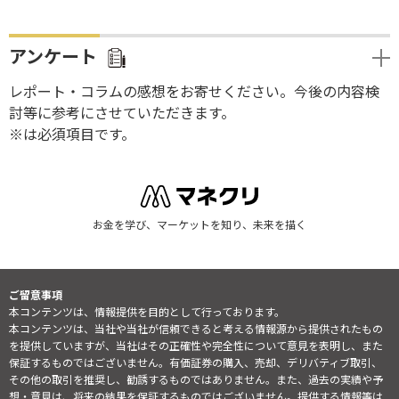
アンケート
レポート・コラムの感想をお寄せください。今後の内容検
討等に参考にさせていただきます。
※は必須項目です。
お金を学び、マーケットを知り、未来を描く
ご留意事項
本コンテンツは、情報提供を目的として行っております。
本コンテンツは、当社や当社が信頼できると考える情報源から提供されたもの
を提供していますが、当社はその正確性や完全性について意見を表明し、また
保証するものではございません。有価証券の購入、売却、デリバティブ取引、
その他の取引を推奨し、勧誘するものではありません。また、過去の実績や予
想・意見は、将来の結果を保証するものではございません。提供する情報等は