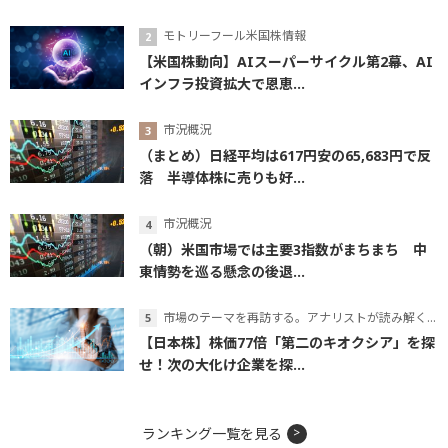
モトリーフール米国株情報
【米国株動向】AIスーパーサイクル第2幕、AI
インフラ投資拡大で恩恵...
市況概況
（まとめ）日経平均は617円安の65,683円で反
落 半導体株に売りも好...
市況概況
（朝）米国市場では主要3指数がまちまち 中
東情勢を巡る懸念の後退...
市場のテーマを再訪する。アナリストが読み解くテーマの本質
【日本株】株価77倍「第二のキオクシア」を探
せ！次の大化け企業を探...
ランキング一覧を見る