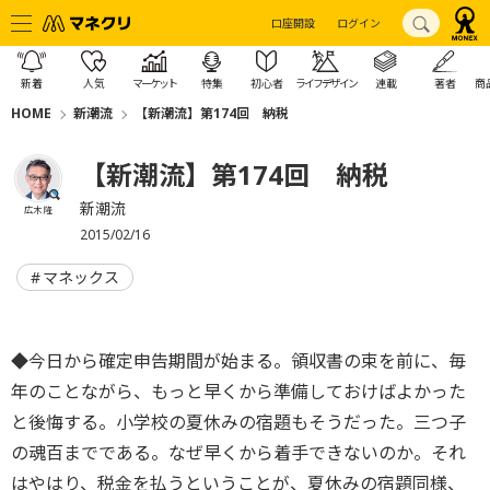
口座開設
ログイン
新着
人気
マーケット
特集
初心者
ライフデザイン
連載
著者
商
HOME
新潮流
【新潮流】第174回 納税
【新潮流】第174回 納税
新潮流
広木 隆
2015/02/16
マネックス
◆今日から確定申告期間が始まる。領収書の束を前に、毎
年のことながら、もっと早くから準備しておけばよかった
と後悔する。小学校の夏休みの宿題もそうだった。三つ子
の魂百までである。なぜ早くから着手できないのか。それ
はやはり、税金を払うということが、夏休みの宿題同様、