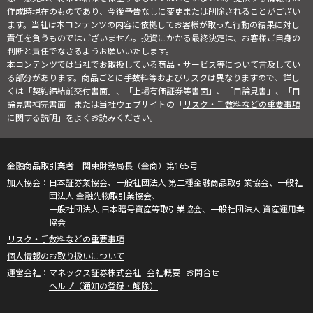
作成時現在のものであり、今後予告なしに変更または削除されることがござい
ます。当社は本コンテンツの内容に依拠してお客様が取った行動の結果に対し
責任を負うものではございません。投資にかかる最終決定は、お客様ご自身の
判断と責任でなさるようお願いいたします。
本コンテンツでは当社でお取扱している商品・サービス等について言及してい
る部分があります。商品ごとに手数料等およびリスクは異なりますので、詳し
くは「契約締結前交付書面」、「上場有価証券等書面」、「目論見書」、「目
論見書補完書面」または当社ウェブサイトの「
リスク・手数料などの重要事項
に関する説明
」をよくお読みください。
金融商品取引業者 関東財務局長（金商）第165号
日本証券業協会、一般社団法人 第二種金融商品取引業協会、一般社
団法人 金融先物取引業協会、
一般社団法人 日本暗号資産等取引業協会、一般社団法人 資産運用業
協会
リスク・手数料などの重要事項
個人情報のお取り扱いについて
マネックス証券株式会社
会社概要
お問合せ
ヘルプ（通知の登録・解除）