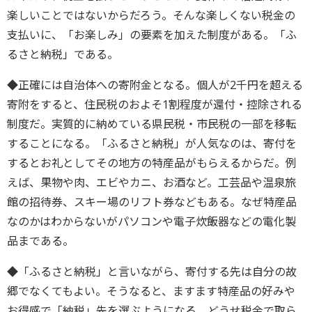
楽しいことではないからだろう。そんな楽しくない税金の
支払いに、「お楽しみ」の要素を加えた制度がある。「ふ
るさと納税」である。
◆正確には自治体への寄附金となる。個人が2千円を超える
寄附をすると、住民税のおよそ1割程度が還付・控除される
制度だ。実質的に納めている県民税・市民税の一部を移転
することになる。「ふるさと納税」が人気なのは、寄付を
するとお礼としてその地方の特産品がもらえるからだ。例
えば、果物や肉、エビやカニ、お酒など。工芸品や温泉旅
館の招待券、スキー場のリフト券などもある。なぜ特産品
なのかはわからないがパソコンや電子炊飯器などの電化製
品まである。
◆「ふるさと納税」と言いながら、寄付する先は自分の故
郷でなくてもよい。そうなると、ますます特産品の好みや
お得感で「納税」先を選ぶようになる。どうせ税金で取ら