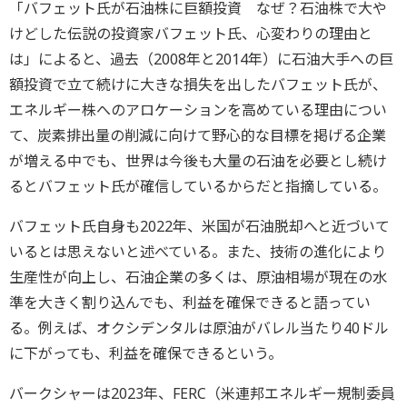
「バフェット氏が石油株に巨額投資 なぜ？石油株で大や
けどした伝説の投資家バフェット氏、心変わりの理由と
は」によると、過去（2008年と2014年）に石油大手への巨
額投資で立て続けに大きな損失を出したバフェット氏が、
エネルギー株へのアロケーションを高めている理由につい
て、炭素排出量の削減に向けて野心的な目標を掲げる企業
が増える中でも、世界は今後も大量の石油を必要とし続け
るとバフェット氏が確信しているからだと指摘している。
バフェット氏自身も2022年、米国が石油脱却へと近づいて
いるとは思えないと述べている。また、技術の進化により
生産性が向上し、石油企業の多くは、原油相場が現在の水
準を大きく割り込んでも、利益を確保できると語ってい
る。例えば、オクシデンタルは原油がバレル当たり40ドル
に下がっても、利益を確保できるという。
バークシャーは2023年、FERC（米連邦エネルギー規制委員