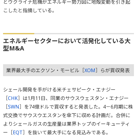
とウクライナ危機がエネルギー勢力図に地殻変動を引き起
こしたと指摘している。
エネルギーセクターにおいて活発化している大
型M&A
業界最大手のエクソン・モービル［
XOM
］らが買収発表
シェール開発を手がける米チェサピーク・エナジー
［
CHK
］は1月11日、同業のサウスウェスタン・エナジー
［
SWN
］を74億ドルで買収すると発表した。4－6月期に株
式交換でサウスウエスタンを傘下に収める計画だ。合併に
よりシェールガスの生産量は業界トップのイーキューティ
ー［
EQT
］を抜いて最大手になる見込みである。