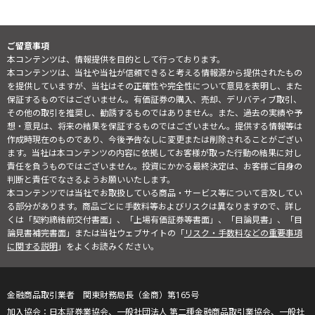
ご留意事項
本コンテンツは、情報提供を目的として行っております。
本コンテンツは、当社や当社が信頼できると考える情報源から提供されたもの
を提供していますが、当社はその正確性や完全性について意見を表明し、また
保証するものではございません。有価証券の購入、売却、デリバティブ取引、
その他の取引を推奨し、勧誘するものではありません。また、過去の実績や予
想・意見は、将来の結果を保証するものではございません。提供する情報等は
作成時現在のものであり、今後予告なしに変更または削除されることがござい
ます。当社は本コンテンツの内容に依拠してお客様が取った行動の結果に対し
責任を負うものではございません。投資にかかる最終決定は、お客様ご自身の
判断と責任でなさるようお願いいたします。
本コンテンツでは当社でお取扱している商品・サービス等について言及してい
る部分があります。商品ごとに手数料等およびリスクは異なりますので、詳し
くは「契約締結前交付書面」、「上場有価証券等書面」、「目論見書」、「目
論見書補完書面」または当社ウェブサイトの「
リスク・手数料などの重要事項
に関する説明
」をよくお読みください。
金融商品取引業者 関東財務局長（金商）第165号
日本証券業協会、一般社団法人 第二種金融商品取引業協会、一般社