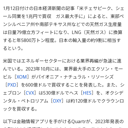
1月12日付けの日本経済新聞の記事「米チェサピーク、シェ
ール同業を1兆円で買収 ガス最大手に」によると、東部ペ
ンシルベニア州や南部テキサス州などでの天然ガス生産量
は日量79億立方フィートになり、LNG（天然ガス）に換算
すると年5800万トン程度。日本の輸入量の約9割に相当す
るという。
米国ではエネルギーセクターにおける業界再編が急速に進
んでいる。2023年10月には、業界最大手のエクソン・モー
ビル［
XOM
］がパイオニア・ナチュラル・リソーシズ
［
PXD
］を600億ドルで買収することを発表した。また、シ
ェブロン［
CVX
］は530億ドルでヘス［
HES
］を、オクシデ
ンタル・ペトロリアム［
OXY
］は約120億ドルでクラウンロ
ックを買収する。
以下は金融情報アプリを手がけるQuartrが、2023年発表の