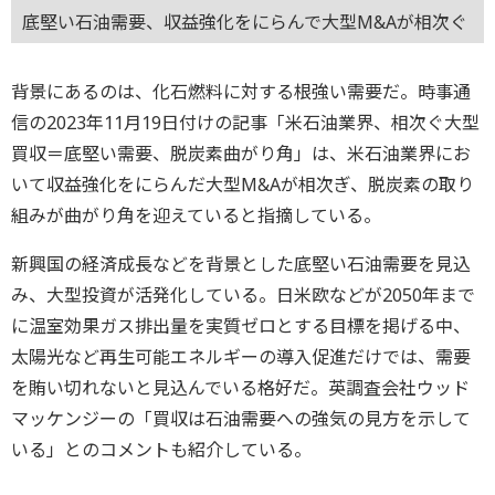
底堅い石油需要、収益強化をにらんで大型M&Aが相次ぐ
背景にあるのは、化石燃料に対する根強い需要だ。時事通
信の2023年11月19日付けの記事「米石油業界、相次ぐ大型
買収＝底堅い需要、脱炭素曲がり角」は、米石油業界にお
いて収益強化をにらんだ大型M&Aが相次ぎ、脱炭素の取り
組みが曲がり角を迎えていると指摘している。
新興国の経済成長などを背景とした底堅い石油需要を見込
み、大型投資が活発化している。日米欧などが2050年まで
に温室効果ガス排出量を実質ゼロとする目標を掲げる中、
太陽光など再生可能エネルギーの導入促進だけでは、需要
を賄い切れないと見込んでいる格好だ。英調査会社ウッド
マッケンジーの「買収は石油需要への強気の見方を示して
いる」とのコメントも紹介している。