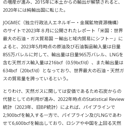
の増産が進み、2015年に本土からの輸出が解禁されると、
2020年には純輸出国に転じた。
JOGMEC（独立行政法人エネルギー・金属鉱物資源機構）
のサイトで2023年８月に公開されたレポート「米国：世界
最大の石油・ガス貿易国 －輸出と域内貿易にシフト－」に
よると、2023年5月時点の原油及び石油製品輸入量は日量
855万バレルに対して、輸出量は日量965万バレル、LNGを
含む天然ガス輸入量は216bcf（0.59bcf/d）、また輸出量は
634bcf（20bcf/d）となっており、世界最大の石油・天然ガ
スの貿易量を誇っているという。
とりわけ、天然ガスに関しては安価であるため石炭からの
代替としての利用が進み、2022年時点のStatistical Review
統計（2023年、旧BP統計）によれば、パイプラインで
2,900bcfを輸入する一方で、パイプライン及びLNGであわ
せて6,600bcfを輸出しており、ロシアや中国を上回る天然