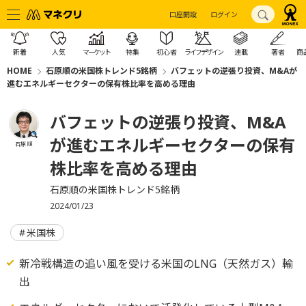
口座開設
ログイン
新着
人気
マーケット
特集
初心者
ライフデザイン
連載
著者
商
HOME
石原順の米国株トレンド5銘柄
バフェットの逆張り投資、M&Aが
進むエネルギーセクターの保有株比率を高める理由
バフェットの逆張り投資、M&A
が進むエネルギーセクターの保有
石原 順
株比率を高める理由
石原順の米国株トレンド5銘柄
2024/01/23
米国株
新冷戦構造の追い風を受ける米国のLNG（天然ガス）輸
出