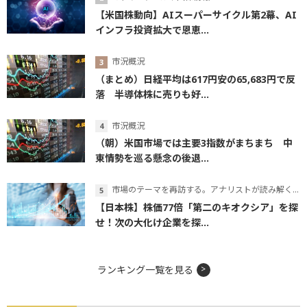
【米国株動向】AIスーパーサイクル第2幕、AI
インフラ投資拡大で恩恵...
市況概況
（まとめ）日経平均は617円安の65,683円で反
落 半導体株に売りも好...
市況概況
（朝）米国市場では主要3指数がまちまち 中
東情勢を巡る懸念の後退...
市場のテーマを再訪する。アナリストが読み解くテーマの本質
【日本株】株価77倍「第二のキオクシア」を探
せ！次の大化け企業を探...
ランキング一覧を見る