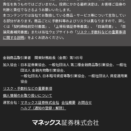
責任を負うものではございません。投資にかかる最終決定は、お客様ご自身の
判断と責任でなさるようお願いいたします。
本コンテンツでは当社でお取扱している商品・サービス等について言及してい
る部分があります。商品ごとに手数料等およびリスクは異なりますので、詳し
くは「契約締結前交付書面」、「上場有価証券等書面」、「目論見書」、「目
論見書補完書面」または当社ウェブサイトの「
リスク・手数料などの重要事項
に関する説明
」をよくお読みください。
金融商品取引業者 関東財務局長（金商）第165号
日本証券業協会、一般社団法人 第二種金融商品取引業協会、一般社
団法人 金融先物取引業協会、
一般社団法人 日本暗号資産等取引業協会、一般社団法人 資産運用業
協会
リスク・手数料などの重要事項
個人情報のお取り扱いについて
マネックス証券株式会社
会社概要
お問合せ
ヘルプ（通知の登録・解除）