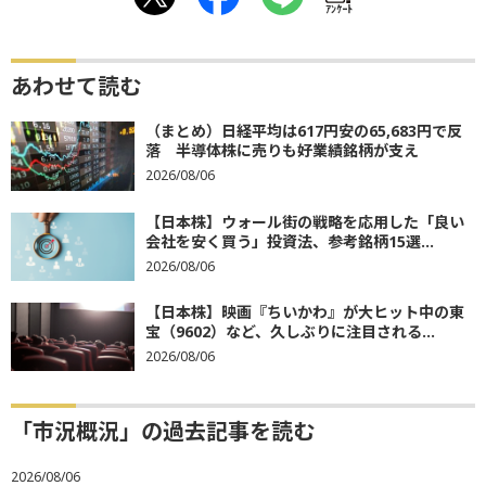
ｱﾝｹｰﾄ
あわせて読む
（まとめ）日経平均は617円安の65,683円で反
落 半導体株に売りも好業績銘柄が支え
2026/08/06
【日本株】ウォール街の戦略を応用した「良い
会社を安く買う」投資法、参考銘柄15選...
2026/08/06
【日本株】映画『ちいかわ』が大ヒット中の東
宝（9602）など、久しぶりに注目される...
2026/08/06
「市況概況」の過去記事を読む
2026/08/06