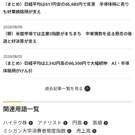
（まとめ）日経平均は617円安の65,683円で反落 半導体株に売り
も好業績銘柄が支え
2026/08/06
（朝）米国市場では主要3指数がまちまち 中東情勢を巡る懸念の後
退と好決算が支え
2026/08/05
（まとめ）日経平均は2,342円高の66,300円で大幅続伸 AI・半導
体銘柄がけん引
過去記事一覧を見る
関連用語一覧
ハイテク株
アナリスト
円高
高値
ミシガン大学消費者態度指数
売上高