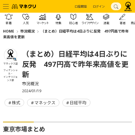
口座開設
ログイン
新着
人気
マーケット
特集
初心者
ライフデザイン
連載
著者
商
HOME
市況概況
（まとめ）日経平均は4日ぶりに反発 497円高で昨年
来高値を更新
（まとめ）日経平均は4日ぶりに
反発 497円高で昨年来高値を更
マネックス証
券
フィナンシャ
新
ル・
インテリジェ
ンス部
市況概況
2024/01/19
株式
マネックス
日経平均
東京市場まとめ