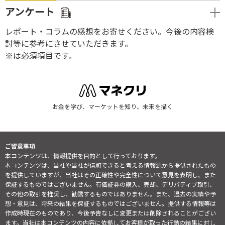
アンケート
レポート・コラムの感想をお寄せください。今後の内容検
討等に参考にさせていただきます。
※は必須項目です。
お金を学び、マーケットを知り、未来を描く
ご留意事項
本コンテンツは、情報提供を目的として行っております。
本コンテンツは、当社や当社が信頼できると考える情報源から提供されたもの
を提供していますが、当社はその正確性や完全性について意見を表明し、また
保証するものではございません。有価証券の購入、売却、デリバティブ取引、
その他の取引を推奨し、勧誘するものではありません。また、過去の実績や予
想・意見は、将来の結果を保証するものではございません。提供する情報等は
作成時現在のものであり、今後予告なしに変更または削除されることがござい
ます。当社は本コンテンツの内容に依拠してお客様が取った行動の結果に対し