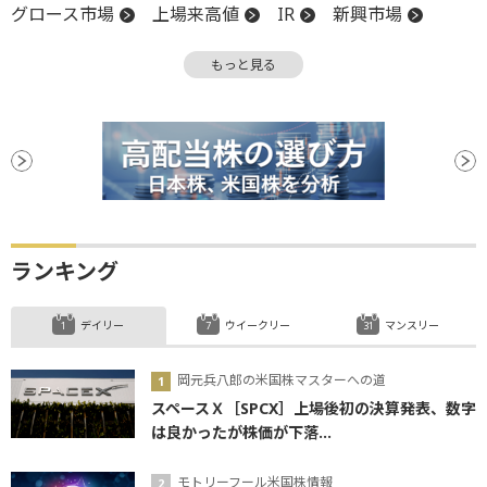
グロース市場
上場来高値
IR
新興市場
反発
引け
上値
後場
上場
買収
もっと見る
有価証券
ランキング
デイリー
ウイークリー
マンスリー
岡元兵八郎の米国株マスターへの道
スペースＸ［SPCX］上場後初の決算発表、数字
は良かったが株価が下落...
モトリーフール米国株情報