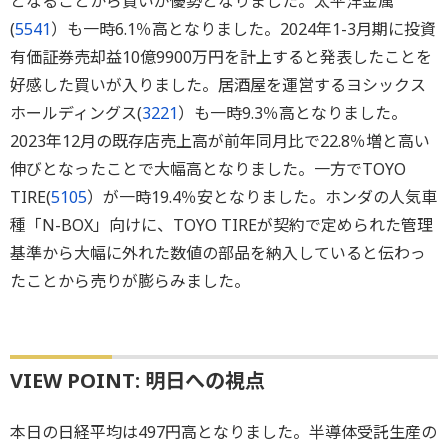
となることから買いが優勢となりました。太平洋金属
(
5541
）も一時6.1％高となりました。2024年1-3月期に投資
有価証券売却益10億9900万円を計上すると発表したことを
好感した買いが入りました。居酒屋を運営するヨシックス
ホールディングス(
3221
）も一時9.3％高となりました。
2023年12月の既存店売上高が前年同月比で22.8％増と高い
伸びとなったことで大幅高となりました。一方でTOYO
TIRE(
5105
）が一時19.4％安となりました。ホンダの人気車
種「N-BOX」向けに、TOYO TIREが契約で定められた管理
基準から大幅に外れた数値の部品を納入していると伝わっ
たことから売りが膨らみました。
VIEW POINT: 明日への視点
本日の日経平均は497円高となりました。半導体受託生産の