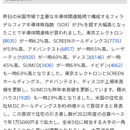
昨日の米国市場で主要な半導体関連銘柄で構成するフィラ
デルフィア半導体株指数（SOX）が3％を超す大幅高となっ
たことで半導体関連株が買われました。東京エレクトロン
(
8035
）が一時6.2％高、SCREENホールディングス(
7735
）
が5.9％高、アドバンテスト(
6857
）が一時9.5％高、レーザ
ーテック(
6920
）が一時4.0％高、ディスコ(
6146
）が一時
4.5％高、SUMCO(
3436
）が一時6.9％高、イビデン(
4062
）
も一時6.0％高となりました。東京エレクトロンとSCREEN
ホールディングス、アドバンテスト、ディスコが上場来高
値を更新し、SUMCOも昨年来高値を更新しています。積水
ハウス(
1928
）も一時2.9％高となりました。米国の住宅会
社M.D.C.ホールディングスを約49億ドルで買収すると発表
し、この買収で住宅の引き渡し数が2022年度の合算ベース
で年1万5000戸まで拡大し、全米5位に相当する大手の一角