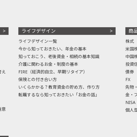
ライフデザイン
商
ライフデザイン一覧
株式
今から知っておきたい、年金の基本
米国
知っておこう、老後資金・相続の基本知識
中国
介護に関わるお金・制度の基本
投資
考え
FIRE（経済的自立、早期リタイア）
債券
保険との付き合い方
FX
いくらかかる？教育資金の貯め方、作り方
先物
転職するなら知っておきたい「お金の話」
金・
NISA
極意
個人型