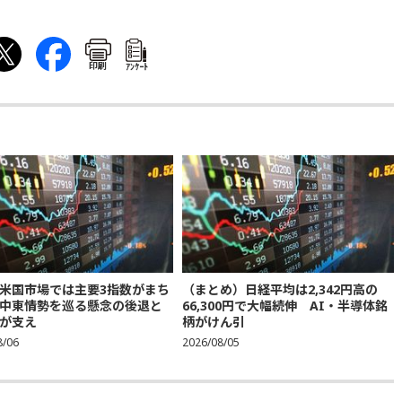
印刷
ｱﾝｹｰﾄ
米国市場では主要3指数がまち
（まとめ）日経平均は2,342円高の
中東情勢を巡る懸念の後退と
66,300円で大幅続伸 AI・半導体銘
が支え
柄がけん引
8/06
2026/08/05