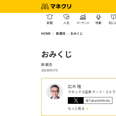
新着
人気
マーケット
特集
初心
HOME
新潮流
おみくじ
おみくじ
新潮流
2024/01/15
広木 隆
マネックス証券 チーフ・ストラ
@TakashiHiroki
もっと見る