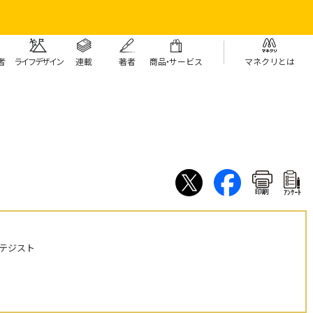
者
ライフデザイン
連載
著者
商
品・
サービス
マネクリとは
印刷
ｱﾝｹｰﾄ
テジスト