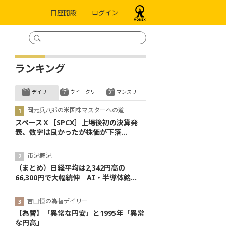
口座開設
ログイン
ランキング
デイリー
ウイークリー
マンスリー
岡元兵八郎の米国株マスターへの道
スペースＸ［SPCX］上場後初の決算発
表、数字は良かったが株価が下落...
市況概況
（まとめ）日経平均は2,342円高の
66,300円で大幅続伸 AI・半導体銘...
吉田恒の為替デイリー
【為替】「異常な円安」と1995年「異常
な円高」