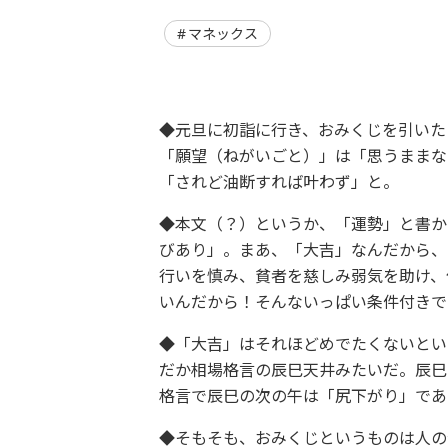
マネックス
◆元旦に初詣に行き、おみくじを引いた
「願望（ねがいごと）」は「思うままな
「されど油断すれば叶わず」と。
◆本文（？）というか、「運勢」と書か
びあり」。まあ、「大吉」なんだから、
行いを慎み、貧者を慈しみ弱気を助け、
いんだから！そんないっぱい条件付きで
◆「大吉」はそれほどめでたくないとい
だか相場格言の辰巳天井みたいだ。辰巳
格言で辰巳の次の午は「尻下がり」であ
◆そもそも、おみくじというものは人の