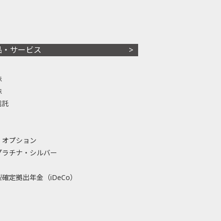
品・サービス
株
株
信託
・オプション
プラチナ・シルバー
確定拠出年金（iDeCo）