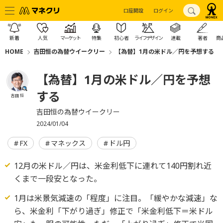
口座開設
ログイン
新着
人気
マーケット
特集
初心者
ライフデザイン
連載
著者
商
HOME
吉田恒の為替ウイークリー
【為替】1月の米ドル／円を予想する
【為替】1月の米ドル／円を予想
する
吉田 恒
吉田恒の為替ウイークリー
2024/01/04
FX
マネックス
ドル円
12月の米ドル／円は、米金利低下に連れて140円割れ近
くまで一段安となった。
1月は米景気減速の「程度」に注目。「緩やかな減速」な
ら、米金利「下がり過ぎ」修正で「米金利低下＝米ドル