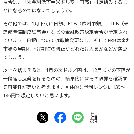
場合は、「米金利低下＝米ドル安・円高」は足踏みするこ
とになるのではないでしょうか。
その他では、1月下旬に日銀、ECB（欧州中銀）、FRB（米
連邦準備制度理事会）などの金融政策決定会合が予定され
ています。日銀については政策変更なし、そしてFRBは金利
市場の早期利下げ期待の修正がどれだけ入るかなどが焦点
でしょう。
以上を踏まえると、1月の米ドル／円は、12月までの下落が
一段落し反発を探るものの、結果的にはその限界を確認す
る可能性が高いと考えます。具体的な予想レンジは139～
146円で想定したいと思います。
ｱﾝｹｰﾄ