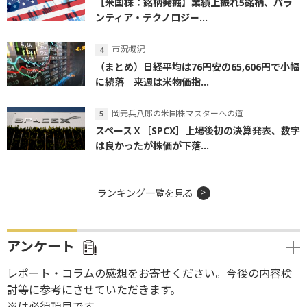
【米国株：銘柄発掘】業績上振れ5銘柄、パラ
ンティア・テクノロジー...
市況概況
（まとめ）日経平均は76円安の65,606円で小幅
に続落 来週は米物価指...
岡元兵八郎の米国株マスターへの道
スペースＸ［SPCX］上場後初の決算発表、数字
は良かったが株価が下落...
ランキング一覧を見る
アンケート
レポート・コラムの感想をお寄せください。今後の内容検
討等に参考にさせていただきます。
※は必須項目です。