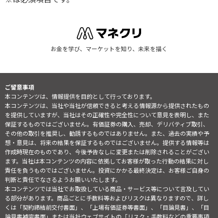
お金を学び、マーケットを知り、未来を描く
ご留意事項
本コンテンツは、情報提供を目的として行っております。
本コンテンツは、当社や当社が信頼できると考える情報源から提供されたもの
を提供していますが、当社はその正確性や完全性について意見を表明し、また
保証するものではございません。有価証券の購入、売却、デリバティブ取引、
その他の取引を推奨し、勧誘するものではありません。また、過去の実績や予
想・意見は、将来の結果を保証するものではございません。提供する情報等は
作成時現在のものであり、今後予告なしに変更または削除されることがござい
ます。当社は本コンテンツの内容に依拠してお客様が取った行動の結果に対し
責任を負うものではございません。投資にかかる最終決定は、お客様ご自身の
判断と責任でなさるようお願いいたします。
本コンテンツでは当社でお取扱している商品・サービス等について言及してい
る部分があります。商品ごとに手数料等およびリスクは異なりますので、詳し
くは「契約締結前交付書面」、「上場有価証券等書面」、「目論見書」、「目
論見書補完書面」または当社ウェブサイトの「
リスク・手数料などの重要事項