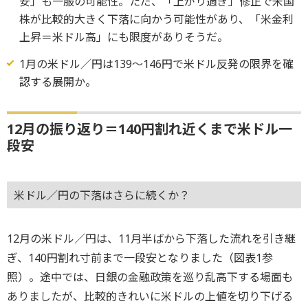
安」も一服の可能性。ただ、「上がり過ぎ」修正で米国
株が比較的大きく下落に向かう可能性があり、「米金利
上昇＝米ドル高」にも限度がありそうだ。
1月の米ドル／円は139～146円で米ドル反発の限界を確
認する展開か。
12月の振り返り＝140円割れ近くまで米ドル一
段安
米ドル／円の下落はさらに続くか？
12月の米ドル／円は、11月半ばから下落した流れを引き継
ぎ、140円割れ寸前まで一段安となりました（図表1参
照）。途中では、日銀の金融政策を巡り乱高下する場面も
ありましたが、比較的きれいに米ドルの上値を切り下げる