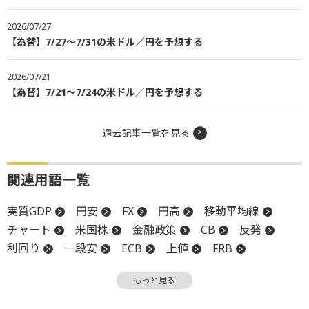
2026/07/27
【為替】7/27～7/31の米ドル／円を予想する
2026/07/21
【為替】7/21～7/24の米ドル／円を予想する
過去記事一覧を見る
関連用語一覧
実質GDP
円安
FX
円高
移動平均線
チャート
米国株
金融政策
CB
反発
利回り
一段安
ECB
上値
FRB
金融政策決定会合
GDP
日銀
もっと見る