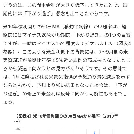
いうのは、この間米金利が大きく低下してきたことで、短
期的には「下がり過ぎ」懸念も出てきたからです。
米10年債利回りの90日MA（移動平均線）かい離率は、経
験的にはマイナス20％が短期的「下がり過ぎ」の1つの目安
ですが、一時はマイナス15％程度まで拡大しました（図表4
参照）。このような米金利低下の背景には、7～9月期の米
実質GDPが前期比年率で5％近い異例の高成長となったとこ
ろから減速に向かうとの見方がありそうです。その意味で
は、1月に発表される米景気指標が予想通り景気減速を示す
ならともかく、予想より強い結果となった場合は、「下が
り過ぎ」の修正で米金利は反発に向かう可能性もあるでし
ょう。
【図表4】米10年債利回りの90日MAかい離率（2010年
～）