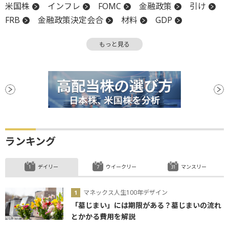
米国株
インフレ
FOMC
金融政策
引け
FRB
金融政策決定会合
材料
GDP
続落
地政学リスク
デフレ
日銀
もっと見る
ランキング
デイリー
ウイークリー
マンスリー
マネックス人生100年デザイン
「墓じまい」には期限がある？墓じまいの流れ
とかかる費用を解説