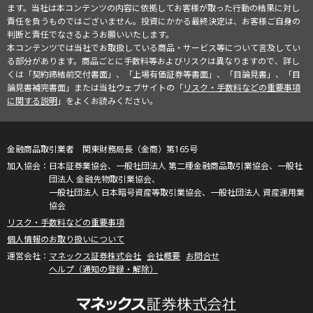
ます。当社は本コンテンツの内容に依拠してお客様が取った行動の結果に対し
責任を負うものではございません。投資にかかる最終決定は、お客様ご自身の
判断と責任でなさるようお願いいたします。
本コンテンツでは当社でお取扱している商品・サービス等について言及してい
る部分があります。商品ごとに手数料等およびリスクは異なりますので、詳し
くは「契約締結前交付書面」、「上場有価証券等書面」、「目論見書」、「目
論見書補完書面」または当社ウェブサイトの「
リスク・手数料などの重要事項
に関する説明
」をよくお読みください。
金融商品取引業者 関東財務局長（金商）第165号
日本証券業協会、一般社団法人 第二種金融商品取引業協会、一般社
団法人 金融先物取引業協会、
一般社団法人 日本暗号資産等取引業協会、一般社団法人 資産運用業
協会
リスク・手数料などの重要事項
個人情報のお取り扱いについて
マネックス証券株式会社
会社概要
お問合せ
ヘルプ（通知の登録・解除）