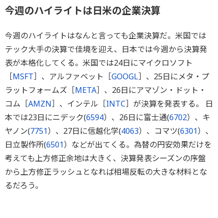
今週のハイライトは日米の企業決算
今週のハイライトはなんと言っても企業決算だ。米国では
テック大手の決算で佳境を迎え、日本では今週から決算発
表が本格化してくる。米国では24日にマイクロソフト
［
MSFT
］、アルファベット［
GOOGL
］、25日にメタ・プ
ラットフォームズ［
META
］、26日にアマゾン・ドット・
コム［
AMZN
］、インテル［
INTC
］が決算を発表する。 日
本では23日にニデック(
6594
）、26日に富士通(
6702
）、キ
ヤノン(
7751
）、27日に信越化学(
4063
）、コマツ(
6301
）、
日立製作所(
6501
）などが出てくる。為替の円安効果だけを
考えても上方修正余地は大きく、決算発表シーズンの序盤
から上方修正ラッシュとなれば相場反転の大きな材料とな
るだろう。