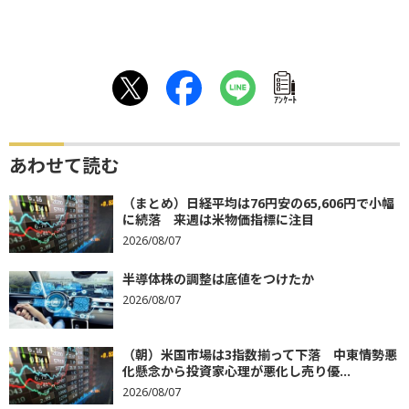
ｱﾝｹｰﾄ
あわせて読む
（まとめ）日経平均は76円安の65,606円で小幅
に続落 来週は米物価指標に注目
2026/08/07
半導体株の調整は底値をつけたか
2026/08/07
（朝）米国市場は3指数揃って下落 中東情勢悪
化懸念から投資家心理が悪化し売り優...
2026/08/07