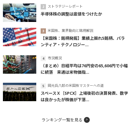
ストラテジーレポート
半導体株の調整は底値をつけたか
米国株、業界動向と銘柄解説
【米国株：銘柄発掘】業績上振れ5銘柄、パラ
ンティア・テクノロジー...
市況概況
（まとめ）日経平均は76円安の65,606円で小幅
に続落 来週は米物価指...
岡元兵八郎の米国株マスターへの道
スペースＸ［SPCX］上場後初の決算発表、数字
は良かったが株価が下落...
ランキング一覧を見る