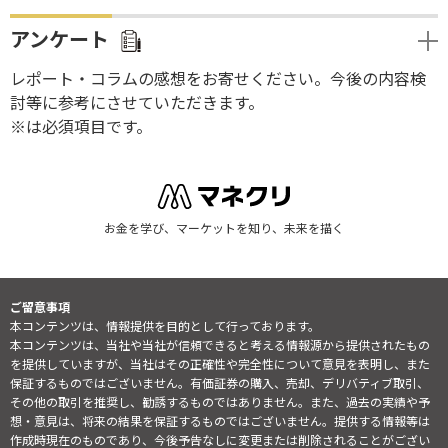
アンケート
レポート・コラムの感想をお寄せください。今後の内容検
討等に参考にさせていただきます。
※は必須項目です。
お金を学び、マーケットを知り、未来を描く
ご留意事項
本コンテンツは、情報提供を目的として行っております。
本コンテンツは、当社や当社が信頼できると考える情報源から提供されたもの
を提供していますが、当社はその正確性や完全性について意見を表明し、また
保証するものではございません。有価証券の購入、売却、デリバティブ取引、
その他の取引を推奨し、勧誘するものではありません。また、過去の実績や予
想・意見は、将来の結果を保証するものではございません。提供する情報等は
作成時現在のものであり、今後予告なしに変更または削除されることがござい