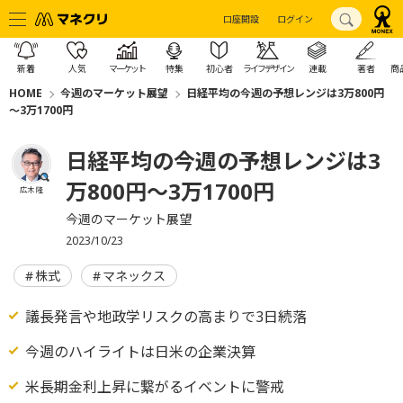
口座開設
ログイン
新着
人気
マーケット
特集
初心者
ライフデザイン
連載
著者
商
HOME
今週のマーケット展望
日経平均の今週の予想レンジは3万800円
～3万1700円
日経平均の今週の予想レンジは3
万800円～3万1700円
広木 隆
今週のマーケット展望
2023/10/23
株式
マネックス
議長発言や地政学リスクの高まりで3日続落
今週のハイライトは日米の企業決算
米長期金利上昇に繋がるイベントに警戒