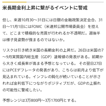
米長期金利上昇に繋がるイベントに警戒
但し、来週10月30～31日には日銀の金融政策決定会合、31
日～11月1日にはFOMC（米連邦公開市場委員会）を控え
て、どこまで積極的な売買が行われるか不透明だ。週後半
は様子見姿勢が強まるのではないか。
リスクは引き続き米国の長期金利の上昇だ。26日は米国の7
～9月実質国内総生産（GDP）速報値の発表がある。前期か
ら大きく成長率が高まる予想となっている。 その翌日27日
にはPCEデフレータの発表があり、こちらは前月より低下が
見込まれている。インフレの鈍化が続いていることが示さ
れれば金利低下につながりポジティブだが、GDPの上振れ
の可能性に警戒したい。
予想レンジは3万800円～3万1700円とする。