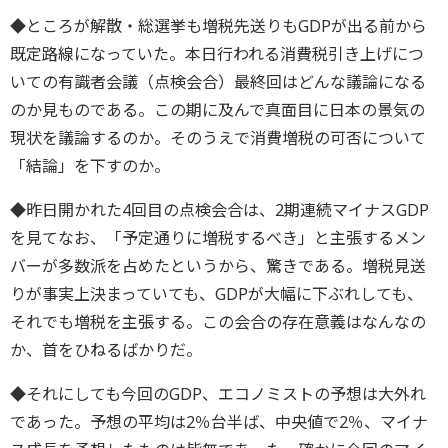
◆ところが解散・総選挙も増税先送りもGDPが出る前から
既定路線になっていた。本日行われる消費税引き上げにつ
いての有識者会議（点検会合）最終回はどんな議論になる
のか見ものである。この期に及んで真面目に日本の景気の
現状を議論するのか。そのうえで消費増税の可否について
「結論」を下すのか。
◆昨日開かれた4回目の点検会合は、2期連続マイナスGDP
を見てなお、「予定通りに増税するべき」と主張するメン
バーが多数派を占めたというから、驚きである。増税見送
りが事実上決まっていても、GDPが大幅に下ぶれしても、
それでも増税を主張する。この会合の存在意義はなんなの
か、首をひねるばかりだ。
◆それにしても今回のGDP、エコノミストの予想は大外れ
であった。予想の平均は2％台半ば、中央値で2％、マイナ