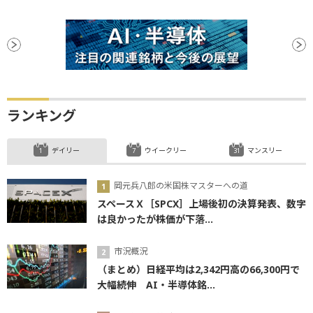
ランキング
デイリー
ウイークリー
マンスリー
岡元兵八郎の米国株マスターへの道
スペースＸ［SPCX］上場後初の決算発表、数字
は良かったが株価が下落...
市況概況
（まとめ）日経平均は2,342円高の66,300円で
大幅続伸 AI・半導体銘...