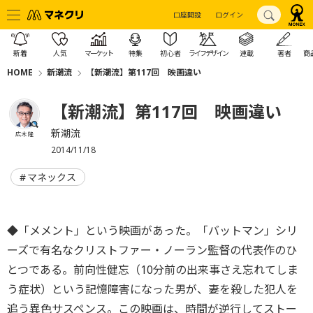
口座開設
ログイン
新着
人気
マーケット
特集
初心者
ライフデザイン
連載
著者
商
HOME
新潮流
【新潮流】第117回 映画違い
【新潮流】第117回 映画違い
新潮流
広木 隆
2014/11/18
マネックス
◆「メメント」という映画があった。「バットマン」シリ
ーズで有名なクリストファー・ノーラン監督の代表作のひ
とつである。前向性健忘（10分前の出来事さえ忘れてしま
う症状）という記憶障害になった男が、妻を殺した犯人を
追う異色サスペンス。この映画は、時間が逆行してストー