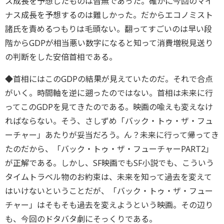
ス成長を予想したものは皆無であった。確かに今回のマイ
ナス成長を予想するのは難しかった。だからエコノミスト
諸氏を責めるつもりは毛頭ない。翻ってすごいのは早い段
階からGDPが相当悪い数字になると知って消費増税見送り
の判断をした安倍首相である。
◆首相にはこのGDPの結果が見えていたのだ。それで合点
がいく。時間軸を逆に遡ったのではない。首相は未来に行
ってこのGDPを見てきたのである。映画の喩えも変えなけ
ればならない。そう、さしずめ「バック・トゥ・ザ・フュ
ーチャー」あたりが妥当だろう。ん？未来に行って帰ってき
たのだから、「バック・トゥ・ザ・フューチャーPART2」
が正解である。しかし、SF映画でもSF小説でも、こういう
タイムトラベル物のお約束は、未来を知って過去を変えて
はいけないということだが、「バック・トゥ・ザ・フュー
チャー」はそもそも過去を変えようという映画。その辺り
も、今回のドタバタ劇にそっくりである。