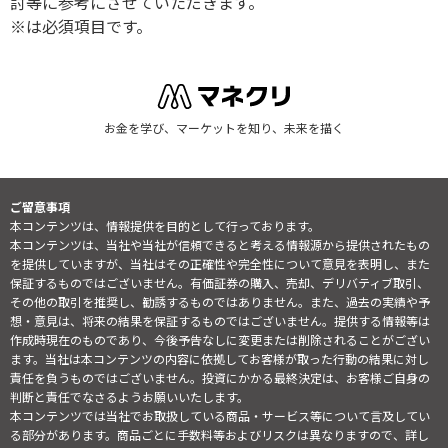
討等に参考にさせていただきます。
※は必須項目です。
お金を学び、マーケットを知り、未来を描く
ご留意事項
本コンテンツは、情報提供を目的として行っております。
本コンテンツは、当社や当社が信頼できると考える情報源から提供されたもの
を提供していますが、当社はその正確性や完全性について意見を表明し、また
保証するものではございません。有価証券の購入、売却、デリバティブ取引、
その他の取引を推奨し、勧誘するものではありません。また、過去の実績や予
想・意見は、将来の結果を保証するものではございません。提供する情報等は
作成時現在のものであり、今後予告なしに変更または削除されることがござい
ます。当社は本コンテンツの内容に依拠してお客様が取った行動の結果に対し
責任を負うものではございません。投資にかかる最終決定は、お客様ご自身の
判断と責任でなさるようお願いいたします。
本コンテンツでは当社でお取扱している商品・サービス等について言及してい
る部分があります。商品ごとに手数料等およびリスクは異なりますので、詳し