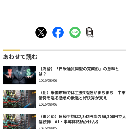
ｱﾝｹｰﾄ
あわせて読む
【為替】「日米通貨同盟の完成形」の意味と
は？
2026/08/06
（朝）米国市場では主要3指数がまちまち 中東
情勢を巡る懸念の後退と好決算が支え
2026/08/06
（まとめ）日経平均は2,342円高の66,300円で大
幅続伸 AI・半導体銘柄がけん引
2026/08/05