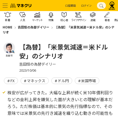
口座開設
ログイン
新着
人気
マーケット
特集
初心者
ライフデザイン
連載
著者
商
HOME
吉田恒の為替デイリー
【為替】「米景気減速＝米ドル安」のシナ
リオ
【為替】「米景気減速＝米ドル
安」のシナリオ
吉田 恒
吉田恒の為替デイリー
2023/10/06
FX
マネックス
ドル円
米国市場
株安が広がってきた。大幅な上昇が続く米10年債利回り
などの金利上昇を嫌気した面が大きいとの理解が基本だ
ろう。ただ株価は基本的に景気の先行指標なので、その
意味では米景気の先行き減速を織り込む動きの可能性も