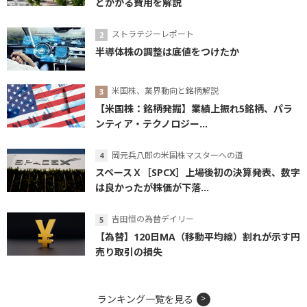
とかかる費用を解説
ストラテジーレポート
半導体株の調整は底値をつけたか
米国株、業界動向と銘柄解説
【米国株：銘柄発掘】業績上振れ5銘柄、パラ
ンティア・テクノロジー...
岡元兵八郎の米国株マスターへの道
スペースＸ［SPCX］上場後初の決算発表、数字
は良かったが株価が下落...
吉田恒の為替デイリー
【為替】120日MA（移動平均線）割れが示す円
売り取引の損失
ランキング一覧を見る