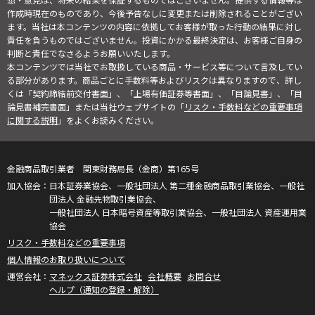
想・意見は、将来の結果を保証するものではございません。提供する情報等は
作成時現在のものであり、今後予告なしに変更または削除されることがござい
ます。当社は本コンテンツの内容に依拠してお客様が取った行動の結果に対し
責任を負うものではございません。投資にかかる最終決定は、お客様ご自身の
判断と責任でなさるようお願いいたします。
本コンテンツでは当社でお取扱している商品・サービス等について言及してい
る部分があります。商品ごとに手数料等およびリスクは異なりますので、詳し
くは「契約締結前交付書面」、「上場有価証券等書面」、「目論見書」、「目
論見書補完書面」または当社ウェブサイトの「
リスク・手数料などの重要事項
に関する説明
」をよくお読みください。
金融商品取引業者 関東財務局長（金商）第165号
日本証券業協会、一般社団法人 第二種金融商品取引業協会、一般社
団法人 金融先物取引業協会、
一般社団法人 日本暗号資産等取引業協会、一般社団法人 資産運用業
協会
リスク・手数料などの重要事項
個人情報のお取り扱いについて
マネックス証券株式会社
会社概要
お問合せ
ヘルプ（通知の登録・解除）