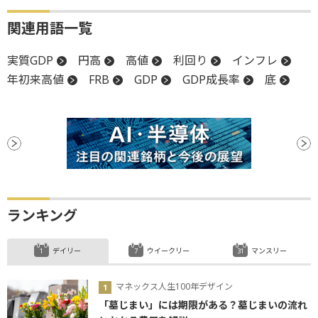
関連用語一覧
実質GDP
円高
高値
利回り
インフレ
年初来高値
FRB
GDP
GDP成長率
底
ランキング
デイリー
ウイークリー
マンスリー
マネックス人生100年デザイン
「墓じまい」には期限がある？墓じまいの流れ