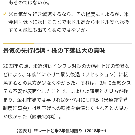
あるのではないか。
米景気が先行き減速するなら、その程度にもよるが、米
金利も低下に転じることで米ドル高から米ドル安へ転換
する可能性も出てくるのではないか。
景気の先行指標・株の下落拡大の意味
2023年の頭、米経済はインフレ対策の大幅利上げの影響な
どにより、年後半にかけて景気後退（リセッション）に転
落するとの見方が少なくなかった。それは、3月に金融シス
テム不安が表面化したことで、いよいよ確実との見方が強
まり、金利市場では早ければ6～7月にもFRB（米連邦準備
制度理事会）は利下げへの転換を余儀なくされるとの見方
が広がった（図表1参照）。
【図表1】FFレートと米2年債利回り（2018年～）