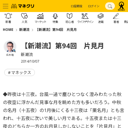
口座開設
ログイン
新着
人気
マーケット
特集
初心者
ライフデザイン
連載
著者
商
HOME
新潮流
【新潮流】第94回 片見月
【新潮流】第94回 片見月
新潮流
広木 隆
2014/10/07
マネックス
◆昨夜は十三夜。台風一過で塵ひとつなく澄みわたった秋
の夜空に浮かんだ見事な月を眺めた方も多いだろう。中秋
の名月（十五夜）の1月後にくる十三夜は「栗名月」とも言
われ、十五夜に次いで美しい月である。十五夜または十三
夜のどちらか一方のお月見しかしないことを「片見月」と