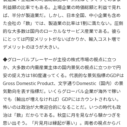
利益額の比率でもある。上場企業の時価総額と利益で見れ
ば、半分が製造業だ。しかし、日本全国、中小企業も含め
た会社の「数」では、製造業の比率は1割に満たない。圧倒
的な大多数は国内のローカルなサービス産業である。彼ら
にとっては円安メリットがないばかりか、輸入コスト増で
デメリットのほうが大きい。
◆グローバルプレーヤーが主役の株式市場の視点に立つ
か、大多数の内需産業主体の国内景気の視点に立つかで円
安の捉え方は180度違ってくる。代表的な景気指標のGDPは
Gross Domestic Product、文字通りDomestic（国内）の景
気動向を表す指標だ。いくらグローバル企業が海外で稼い
でも（輸出が増えなければ）GDPにはカウントされない。
怖いのは政治が大衆迎合的になることだ。いつの時代も政
治は「数」だからである。秋空に月を見ながら験かつぎを
思い出そう。「片見月は縁起が悪い」。両者の視点からバ