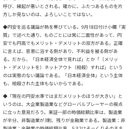
呼び、縁起が悪いとされる。確かに、ふたつあるものを片
方しか見ないのは、よろしいことではない。
◆円安を巡る議論が熱を帯びている。9月18日付け小欄「実
質」で述べた通り、ものごとには常に二面性があって、円
安でも円高でもメリット・デメリットの双方がある。正確
に言えば、恩恵に浴する側があり、不利益を被る側があ
る。だから、「日本経済全体で見れば」とか「（メリッ
ト・デメリットを）ネットアウト（相殺）すれば」という
のは実態のない議論である。「日本経済全体」という主体
も、相殺された主体もないからである。
◆「現在の円安水準ではまだメリットのほうが大きい」と
いうのは、大企業製造業などグローバルプレーヤーの視点
に立った意見だろう。東証一部の時価総額比率は、製造業
が半分、非製造業が3割、残りが金融業である。製造業：非
製造業：金融業の時価総額比率、5:3:2はそっくりそのまま