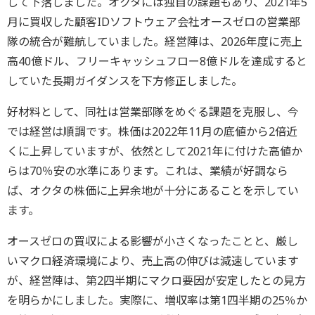
して下落しました。オクタには独自の課題もあり、2021年5
月に買収した顧客IDソフトウェア会社オースゼロの営業部
隊の統合が難航していました。経営陣は、2026年度に売上
高40億ドル、フリーキャッシュフロー8億ドルを達成すると
していた長期ガイダンスを下方修正しました。
好材料として、同社は営業部隊をめぐる課題を克服し、今
では経営は順調です。株価は2022年11月の底値から2倍近
くに上昇していますが、依然として2021年に付けた高値か
らは70％安の水準にあります。これは、業績が好調なら
ば、オクタの株価に上昇余地が十分にあることを示してい
ます。
オースゼロの買収による影響が小さくなったことと、厳し
いマクロ経済環境により、売上高の伸びは減速しています
が、経営陣は、第2四半期にマクロ要因が安定したとの見方
を明らかにしました。実際に、増収率は第1四半期の25％か