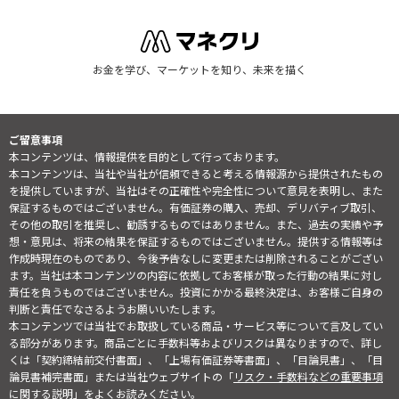
お金を学び、マーケットを知り、未来を描く
ご留意事項
本コンテンツは、情報提供を目的として行っております。
本コンテンツは、当社や当社が信頼できると考える情報源から提供されたもの
を提供していますが、当社はその正確性や完全性について意見を表明し、また
保証するものではございません。有価証券の購入、売却、デリバティブ取引、
その他の取引を推奨し、勧誘するものではありません。また、過去の実績や予
想・意見は、将来の結果を保証するものではございません。提供する情報等は
作成時現在のものであり、今後予告なしに変更または削除されることがござい
ます。当社は本コンテンツの内容に依拠してお客様が取った行動の結果に対し
責任を負うものではございません。投資にかかる最終決定は、お客様ご自身の
判断と責任でなさるようお願いいたします。
本コンテンツでは当社でお取扱している商品・サービス等について言及してい
る部分があります。商品ごとに手数料等およびリスクは異なりますので、詳し
くは「契約締結前交付書面」、「上場有価証券等書面」、「目論見書」、「目
論見書補完書面」または当社ウェブサイトの「
リスク・手数料などの重要事項
に関する説明
」をよくお読みください。