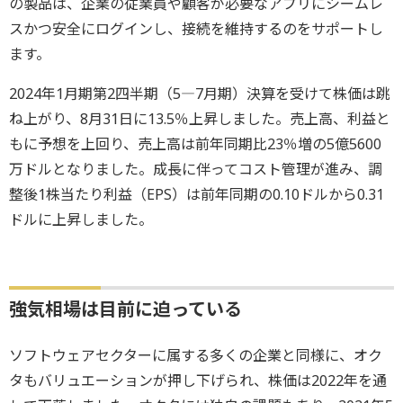
の製品は、企業の従業員や顧客が必要なアプリにシームレ
スかつ安全にログインし、接続を維持するのをサポートし
ます。
2024年1月期第2四半期（5―7月期）決算を受けて株価は跳
ね上がり、8月31日に13.5％上昇しました。売上高、利益と
もに予想を上回り、売上高は前年同期比23％増の5億5600
万ドルとなりました。成長に伴ってコスト管理が進み、調
整後1株当たり利益（EPS）は前年同期の0.10ドルから0.31
ドルに上昇しました。
強気相場は目前に迫っている
ソフトウェアセクターに属する多くの企業と同様に、オク
タもバリュエーションが押し下げられ、株価は2022年を通