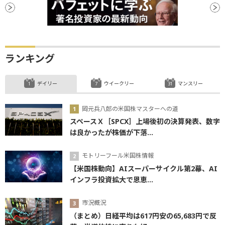
ランキング
デイリー
ウイークリー
マンスリー
岡元兵八郎の米国株マスターへの道
スペースＸ［SPCX］上場後初の決算発表、数字
は良かったが株価が下落...
モトリーフール米国株情報
【米国株動向】AIスーパーサイクル第2幕、AI
インフラ投資拡大で恩恵...
市況概況
（まとめ）日経平均は617円安の65,683円で反