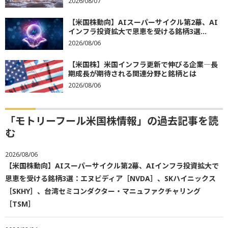
2026/08/07
【米国株動向】AIスーパーサイクル第2幕、AI
インフラ投資拡大で恩恵を受ける銘柄3選...
2026/08/06
【米国株】米国インフラ更新で伸びる企業―長
期成長が期待される関連分野と銘柄とは
2026/08/06
「モトリーフール米国株情報」の過去記事を読
む
2026/08/06
【米国株動向】AIスーパーサイクル第2幕、AIインフラ投資拡大で
恩恵を受ける銘柄3選：エヌビディア［NVDA］、SKハイニックス
［SKHY］、台湾セミコンダクター・マニュファクチャリング
［TSM］