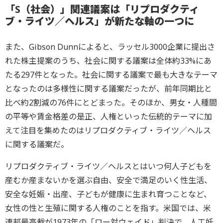
「S（社会）」関連議案は「リプロダクティ
ブ
・
ライツ
／
ヘルス」が新たな軸の一つに
また、Gibson Dunnによると、ラッセル3000企業に提出さ
れた株主提案のうち、社会に関する議案は全体約33%にあ
たる297件となった。社会に関する議案で最も大きなテーマ
となったのは多様性に関する議案だったが、前年同期比と
比べ約2割減の76件にとどまった。そのほか、男女・人種間
の平等や賃金格差の是正、人権といった伝統的テーマに加
えて注目を集めたのはリプロダクティブ・ライツ／ヘルス
に関する議案だ。
リプロダクティブ・ライツ／ヘルスとはいつ何人子どもを
産むか産まないかを選ぶ自由、安全で満足のいく性生活、
安全な妊娠・出産、子どもが健康に生まれ育つことなど、
女性の性と生殖に関する人権のことを指す。米国では、米
連邦最高裁が1973年の「ロー対ウェイド」判決で、人工妊