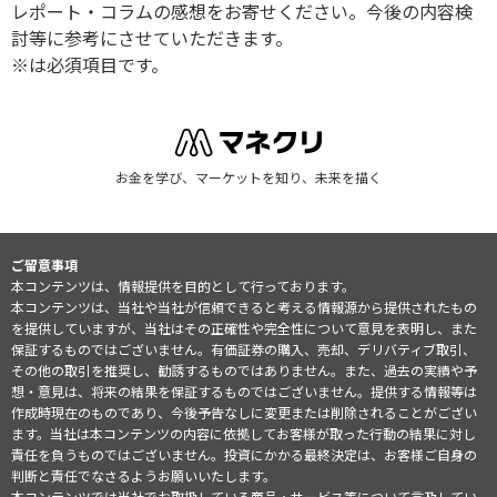
レポート・コラムの感想をお寄せください。今後の内容検
討等に参考にさせていただきます。
※は必須項目です。
お金を学び、マーケットを知り、未来を描く
ご留意事項
本コンテンツは、情報提供を目的として行っております。
本コンテンツは、当社や当社が信頼できると考える情報源から提供されたもの
を提供していますが、当社はその正確性や完全性について意見を表明し、また
保証するものではございません。有価証券の購入、売却、デリバティブ取引、
その他の取引を推奨し、勧誘するものではありません。また、過去の実績や予
想・意見は、将来の結果を保証するものではございません。提供する情報等は
作成時現在のものであり、今後予告なしに変更または削除されることがござい
ます。当社は本コンテンツの内容に依拠してお客様が取った行動の結果に対し
責任を負うものではございません。投資にかかる最終決定は、お客様ご自身の
判断と責任でなさるようお願いいたします。