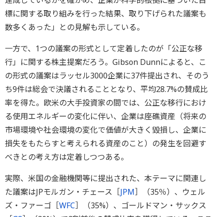
達成しているかを確かめ、企業が科学的根拠に基づいた目
標に関する取り組みを行った結果、取り下げられた議案も
数多くあった」との見解も示している。
一方で、1つの議案の形式として定着したのが「公正な移
行」に関する株主提案だろう。Gibson Dunnによると、こ
の形式の議案はラッセル3000企業に37件提出され、そのう
ち9件は総会で決議されることとなり、平均28.7%の賛成比
率を得た。欧米の大手投資家の間では、公正な移行におけ
る使用エネルギーの変化に伴い、企業は座礁資産（将来の
市場環境や社会環境の変化で価値が大きく毀損し、企業に
損失をもたらすと考えられる資産のこと）の発生を回避す
べきとの考え方は定着しつつある。
実際、米国の金融機関等に提出された、本テーマに関連し
た議案はJPモルガン・チェース［
JPM
］（35％）、ウェル
ズ・ファーゴ［
WFC
］（35%）、ゴールドマン・サックス