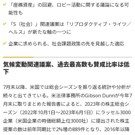
「座礁資産」の回避、ロビー活動に関する議論になる可
能性も
「S（社会）」関連議案は「リプロダクティブ・ライツ／
ヘルス」が新たな軸の一つに
企業に求められる、社会課題政策の先を見越した適応
気候変動関連議案、
過去最高数も賛成比率は低
下
7月末以降、米国では総会シーズンを振り返る統計や分析が
続々と出てきている。米法律事務所のGibson Dunnが今年7
月末に取りまとめた報告書によると、2023年の株主総会シ
ーズン（2022年10月1日～2023年6月1日）にラッセル3000
企業（米国企業の時価総額上位3000社）に提出された株主
提案の数は前年同期比で2%増の889件となり、2016年以降