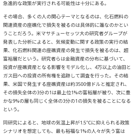
急進的な政策が実行される可能性は十分にある。
その場合、多くの人の関心テーマとなるのは、化石燃料の
関連資産の座礁化で損失を被るのは具体的に誰なのかとい
うことだろう。米マサチューセッツ大の研究者グループが
発表した分析によると、気候変動に関する政策の実行の結
果、化石燃料関連の座礁資産の発生で損失を被るのは、超
富裕層だという。研究者らは金融資産の分布に基づいて、
投資が座礁資産となる影響をモデル化し、4万以上の油田と
ガス田への投資の所有権を追跡して調査を行った。その結
果、米国で発生する座礁資産は約3500億ドルと推定され、
その損失全体の3分の1は最上位1%の富裕層が被り、次に豊
かな9%の層も同じく全体の3分の1の損失を被ることになる
という。
同研究によると、地球の気温上昇が1.5℃に抑えられる政策
シナリオを想定しても、最も裕福な1%の人々が失う富は