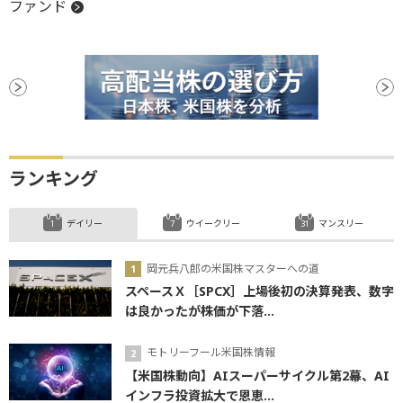
ファンド
ランキング
デイリー
ウイークリー
マンスリー
岡元兵八郎の米国株マスターへの道
スペースＸ［SPCX］上場後初の決算発表、数字
は良かったが株価が下落...
モトリーフール米国株情報
【米国株動向】AIスーパーサイクル第2幕、AI
インフラ投資拡大で恩恵...