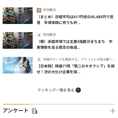
市況概況
（まとめ）日経平均は617円安の65,683円で反
落 半導体株に売りも好...
市況概況
（朝）米国市場では主要3指数がまちまち 中
東情勢を巡る懸念の後退...
市場のテーマを再訪する。アナリストが読み解くテーマの本質
【日本株】株価77倍「第二のキオクシア」を探
せ！次の大化け企業を探...
ランキング一覧を見る
アンケート