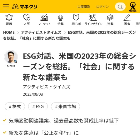
口座開設
ログイン
新着
人気
マーケット
特集
初心者
ライフデザイン
連載
著者
商
HOME
アクティビストタイムズ
ESG対話、米国の2023年の総会シーズン
を総括。「社会」に関する新たな議案も
ESG対話、米国の2023年の総会シ
ーズンを総括。「社会」に関する
松木 耕
新たな議案も
アクティビストタイムズ
2023/08/08
株式
ESG
米国市場
気候変動関連議案、過去最高数も賛成比率は低下
新たな焦点は「公正な移行」に