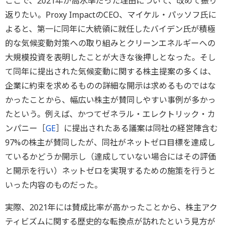
ここで、2021年が高水準だった理由について、改めて振り
返りたい。Proxy ImpactのCEO、マイケル・パッソフ氏に
よると、第一に同年に大統領に就任したバイデン氏が積極
的な気候変動対策への取り組みとクリーンエネルギーへの
大規模投資を表明したことが大きな後押しとなった。そし
て同年に提出された気候変動に関する株主提案の多くは、
企業に約束を求めるものの詳細な開示は求めるものではな
かったことから、幅広い株主が賛同しやすい事例が多かっ
たという。例えば、かつてゼネラル・エレクトリック・カ
ンパニー［
GE
］に提出されたある議案は同社の経営陣含む
97%の株主が賛同したが、同社がネットゼロ目標を達成し
ているかどうか開示し（達成していない場合にはその評価
と開示を行い）ネットゼロを実現するための施策を行うと
いった内容のものだった。
実際、2021年には賛成比率が高かったことから、株主アク
ティビズムに関する歴史的な転換点が訪れたという見方が