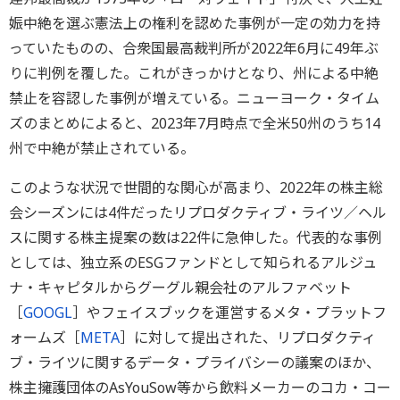
娠中絶を選ぶ憲法上の権利を認めた事例が一定の効力を持
っていたものの、合衆国最高裁判所が2022年6月に49年ぶ
りに判例を覆した。これがきっかけとなり、州による中絶
禁止を容認した事例が増えている。ニューヨーク・タイム
ズのまとめによると、2023年7月時点で全米50州のうち14
州で中絶が禁止されている。
このような状況で世間的な関心が高まり、2022年の株主総
会シーズンには4件だったリプロダクティブ・ライツ／ヘル
スに関する株主提案の数は22件に急伸した。代表的な事例
としては、独立系のESGファンドとして知られるアルジュ
ナ・キャピタルからグーグル親会社のアルファベット
［
GOOGL
］やフェイスブックを運営するメタ・プラットフ
ォームズ［
META
］に対して提出された、リプロダクティ
ブ・ライツに関するデータ・プライバシーの議案のほか、
株主擁護団体のAsYouSow等から飲料メーカーのコカ・コー