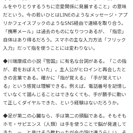
ルをやりとりするうちに恋愛関係に発展すること」の意味
だという。今の若いひとはLINEのようなメッセージ・アプ
リかフェイスブックのようなSNS経由で連絡を取り合う。
「携帯メール」は過去のものになりつつあるが、「指恋」
自体はあり得るだろう。スマホの主な入力方法「フリック
入力」だって指を使うことには変わりない。
◆川端康成の小説『雪国』に有名な台詞がある。「この指
が、君をおぼえていた」。主人公がヒロインと再会したと
きの言葉である。確かに「指が覚える」「手が覚えてい
る」という感覚は理解できる。例えば、電話番号を記憶し
ていなくて諳んじることはできなくても、手が勝手に動い
て正しくダイヤルできた、という経験はないだろうか。
◆足が第二の心臓なら、手は第二の頭脳である。そもそも
ホモ・サピエンス（人類）は手を使うことで脳が発達して
きた － と昔はそう教わったが今の説は違うらしい。そ