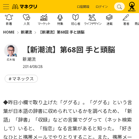
口座開設
ログイン
新着
人気
マーケット
特集
初心者
ライフデザイン
連載
著者
商
HOME
新潮流
【新潮流】第68回 手と頭脳
【新潮流】第68回 手と頭脳
新潮流
広木 隆
2014/08/28
マネックス
◆昨日小欄で取り上げた「ググる」。「ググる」という言
葉が日本語の辞書に収められているかを調べるため、「新
語」「辞書」「収録」などの言葉でググって（ネット検索
して）いると、「指恋」なる言葉があると知った。「好き
なひとと携帯メールでやりとりすること。また、携帯メー