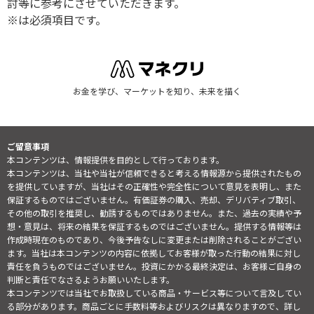
討等に参考にさせていただきます。
※は必須項目です。
お金を学び、マーケットを知り、未来を描く
ご留意事項
本コンテンツは、情報提供を目的として行っております。
本コンテンツは、当社や当社が信頼できると考える情報源から提供されたもの
を提供していますが、当社はその正確性や完全性について意見を表明し、また
保証するものではございません。有価証券の購入、売却、デリバティブ取引、
その他の取引を推奨し、勧誘するものではありません。また、過去の実績や予
想・意見は、将来の結果を保証するものではございません。提供する情報等は
作成時現在のものであり、今後予告なしに変更または削除されることがござい
ます。当社は本コンテンツの内容に依拠してお客様が取った行動の結果に対し
責任を負うものではございません。投資にかかる最終決定は、お客様ご自身の
判断と責任でなさるようお願いいたします。
本コンテンツでは当社でお取扱している商品・サービス等について言及してい
る部分があります。商品ごとに手数料等およびリスクは異なりますので、詳し