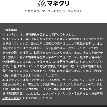
お金を学び、マーケットを知り、未来を描く
ご留意事項
本コンテンツは、情報提供を目的として行っております。
本コンテンツは、当社や当社が信頼できると考える情報源から提供されたもの
を提供していますが、当社はその正確性や完全性について意見を表明し、また
保証するものではございません。有価証券の購入、売却、デリバティブ取引、
その他の取引を推奨し、勧誘するものではありません。また、過去の実績や予
想・意見は、将来の結果を保証するものではございません。提供する情報等は
作成時現在のものであり、今後予告なしに変更または削除されることがござい
ます。当社は本コンテンツの内容に依拠してお客様が取った行動の結果に対し
責任を負うものではございません。投資にかかる最終決定は、お客様ご自身の
判断と責任でなさるようお願いいたします。
本コンテンツでは当社でお取扱している商品・サービス等について言及してい
る部分があります。商品ごとに手数料等およびリスクは異なりますので、詳し
くは「契約締結前交付書面」、「上場有価証券等書面」、「目論見書」、「目
論見書補完書面」または当社ウェブサイトの「
リスク・手数料などの重要事項
に関する説明
」をよくお読みください。