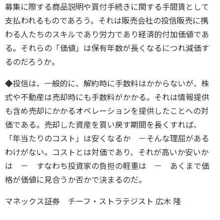
募集に際する商品説明や買付手続きに関する手間賃として
支払われるものであろう。それは販売会社の投信販売に携
わる人たちのスキルであり労力であり経済的付加価値であ
る。それらの「価値」は保有年数が長くなるにつれ減価す
るのだろうか。
◆投信は、一般的に、解約時に手数料はかからないが、株
式や不動産は売却時にも手数料がかかる。それは情報提供
も含め売却にかかるオペレーションを提供したことへの対
価である。売却した資産を買い戻す期間を長くすれば、
「年当たりのコスト」は安くなるか －そんな理屈がある
わけがない。コストとは対価であり、それが高いか安いか
は － すなわち投資家の負担の軽重は － あくまで価
格が価値に見合うか否かで決まるのだ。
マネックス証券 チーフ・ストラテジスト 広木 隆