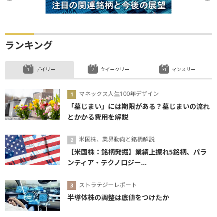
ランキング
デイリー
ウイークリー
マンスリー
マネックス人生100年デザイン
「墓じまい」には期限がある？墓じまいの流れ
とかかる費用を解説
米国株、業界動向と銘柄解説
【米国株：銘柄発掘】業績上振れ5銘柄、パラ
ンティア・テクノロジー...
ストラテジーレポート
半導体株の調整は底値をつけたか