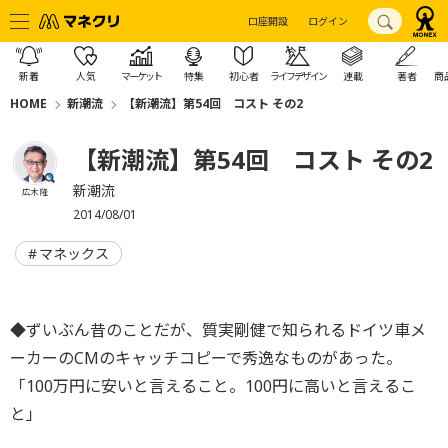
口座開設
ログイン
新着
人気
マーケット
特集
初心者
ライフデザイン
連載
著者
商
HOME
新潮流
【新潮流】第54回 コスト その2
【新潮流】第54回 コスト その2
新潮流
広木 隆
2014/08/01
マネックス
◆ずいぶん昔のことだが、質実剛健で知られるドイツ車メ
ーカーのCMのキャッチコピーで秀逸なものがあった。
「100万円に安いと言えること。100円に高いと言えるこ
と」