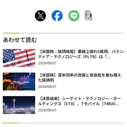
ｱﾝｹｰﾄ
あわせて読む
【米国株：銘柄発掘】業績上振れ5銘柄、パラン
ティア・テクノロジーズ［PLTR］は「...
2026/08/07
【米国株】資本効率の改善と成長性を兼ね備え
た銘柄例
2026/08/07
【決算結果】シーゲイト・テクノロジー・ホー
ルディングス［STX］、Tモバイル［TMUS...
2026/08/07