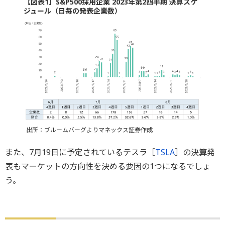
【図表1】S&P500採用企業 2023年第2四半期 決算スケ
ジュール（日毎の発表企業数）
出所：ブルームバーグよりマネックス証券作成
また、7月19日に予定されているテスラ［
TSLA
］の決算発
表もマーケットの方向性を決める要因の1つになるでしょ
う。