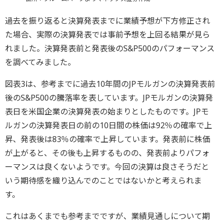
過去を振り返ると決算発表までに業績予想が下方修正され
た場合、実際の決算発表では事前予想を上回る結果が見ら
れました。決算発表前と発表後のS&P500のパフォーマンス
を調べてみました。
図表3は、参考までに過去10年間のJPモルガンの決算発表前
後のS&P500の騰落率を表しています。JPモルガンの決算発
表日を米国企業の決算発表の始まりとしたものです。JPモ
ルガンの決算発表日の前の10日間の株価は92％の確率で上
昇、発表後は83％の確率で上昇しています。発表前に株価
が上がると、その後も上昇するものの、発表前よりパフォ
ーマンスは良くないようです。今回の決算は良さそうだと
いう期待感を織り込んでのことではないかと考えられま
す。
これはあくまでも参考までですが、業績見通しについて期