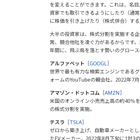
を変えることができます。これは、名目
資家でも取引できるようにしたり（通常
に株価を引き上げたり（株式併合）する
大半の投資家は、株式分割を実施する企
常、競合他社を凌ぐ力があるからです。
年間に、飛ぶ鳥を落とす勢いのグロース
アルファベット
［
GOOGL
］
世界で最も有力な検索エンジンであるグ
ォームのYouTubeの親会社。2022年
アマゾン・ドットコム
［
AMZN
］
米国のオンライン小売売上高の約40％を占
の株式分割を実施。
テスラ
［
TSLA
］
ゼロから築き上げ、自動車メーカーとし
たEVメーカー。2022年8月下旬に1対