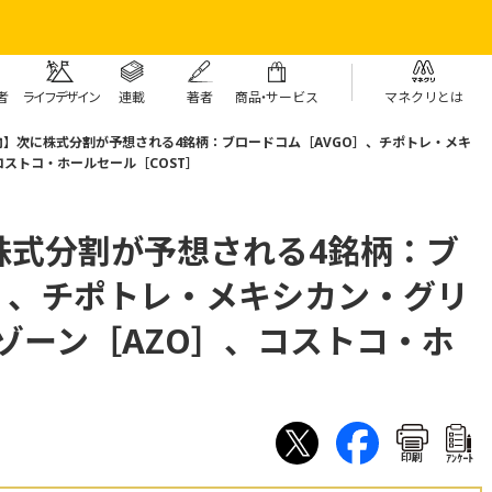
者
ライフデザイン
連載
著者
商
品・
サービス
マネクリとは
】次に株式分割が予想される4銘柄：ブロードコム［AVGO］、チポトレ・メキ
コストコ・ホールセール［COST］
株式分割が予想される4銘柄：ブ
］、チポトレ・メキシカン・グリ
ゾーン［AZO］、コストコ・ホ
印刷
ｱﾝｹｰﾄ