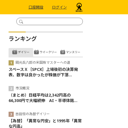
口座開設
ログイン
ランキング
デイリー
ウイークリー
マンスリー
岡元兵八郎の米国株マスターへの道
スペースＸ［SPCX］上場後初の決算発
表、数字は良かったが株価が下落...
市況概況
（まとめ）日経平均は2,342円高の
66,300円で大幅続伸 AI・半導体銘...
吉田恒の為替デイリー
【為替】「異常な円安」と1995年「異常
な円高」