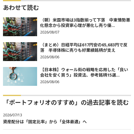
あわせて読む
（朝）米国市場は3指数揃って下落 中東情勢悪
化懸念から投資家心理が悪化し売り優...
2026/08/07
（まとめ）日経平均は617円安の65,683円で反
落 半導体株に売りも好業績銘柄が支え
2026/08/06
【日本株】ウォール街の戦略を応用した「良い
会社を安く買う」投資法、参考銘柄15選...
2026/08/06
「ポートフォリオのすすめ」の過去記事を読む
2026/07/13
資産配分は「固定比率」から「全体最適」へ