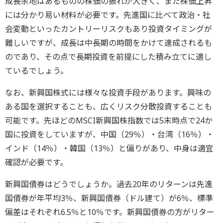
成長余地はあるものの株価の振れが大きく、また株価上昇
には分かり易い材料が必要です。先進国に比べて政治・社
会変動といったカントリーリスクもあり投資タイミングが
難しいですが、成長は中長期の時間をかけて達成されるも
のであり、その点で長期投資を前提にした積み立てに適し
ているでしょう。
なお、新興国株式には様々な投資手段があります。興味の
ある国を選択することも、広くリスク分散投資することも
可能です。先ほどのMSCI新興国株指数では5末時点で24か
国に投資をしていますが、中国（29％）・台湾（16％）・
インド（14％）・韓国（13％）と偏りがあり、中身は適宜
確認が必要です。
新興国債券はどうでしょうか。過去20年のリターンは先進
国債券が年平均3％、新興国債券（ドル建て）が6％、標準
偏差はそれぞれ6.5％と10％です。新興国債券の方がリター