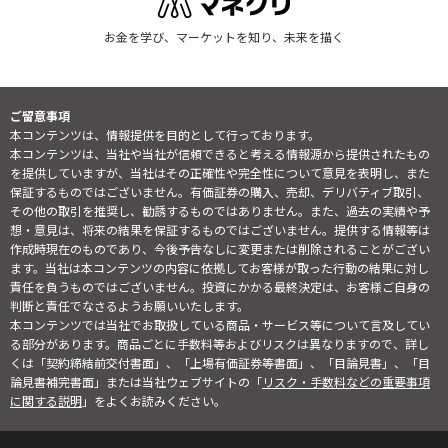
お金を学び、マーケットを知り、未来を描く
ご留意事項
本コンテンツは、情報提供を目的として行っております。
本コンテンツは、当社や当社が信頼できると考える情報源から提供されたもの
を提供していますが、当社はその正確性や完全性について意見を表明し、また
保証するものではございません。有価証券の購入、売却、デリバティブ取引、
その他の取引を推奨し、勧誘するものではありません。また、過去の実績や予
想・意見は、将来の結果を保証するものではございません。提供する情報等は
作成時現在のものであり、今後予告なしに変更または削除されることがござい
ます。当社は本コンテンツの内容に依拠してお客様が取った行動の結果に対し
責任を負うものではございません。投資にかかる最終決定は、お客様ご自身の
判断と責任でなさるようお願いいたします。
本コンテンツでは当社でお取扱している商品・サービス等について言及してい
る部分があります。商品ごとに手数料等およびリスクは異なりますので、詳し
くは「契約締結前交付書面」、「上場有価証券等書面」、「目論見書」、「目
論見書補完書面」または当社ウェブサイトの「
リスク・手数料などの重要事項
に関する説明
」をよくお読みください。