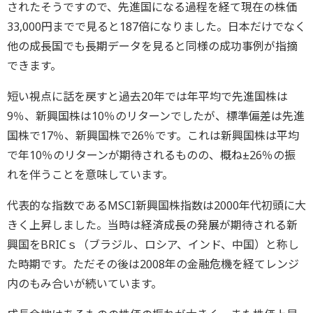
されたそうですので、先進国になる過程を経て現在の株価
33,000円までで見ると187倍になりました。日本だけでなく
他の成長国でも長期データを見ると同様の成功事例が指摘
できます。
短い視点に話を戻すと過去20年では年平均で先進国株は
9％、新興国株は10％のリターンでしたが、標準偏差は先進
国株で17％、新興国株で26％です。これは新興国株は平均
で年10％のリターンが期待されるものの、概ね±26％の振
れを伴うことを意味しています。
代表的な指数であるMSCI新興国株指数は2000年代初頭に大
きく上昇しました。当時は経済成長の発展が期待される新
興国をBRICｓ（ブラジル、ロシア、インド、中国）と称し
た時期です。ただその後は2008年の金融危機を経てレンジ
内のもみ合いが続いています。