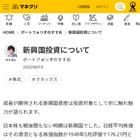
口座開設
ログイン
新着
人気
マーケット
特集
初心者
ライフデザイン
連載
著者
商
HOME
ポートフォリオのすすめ
新興国投資について
新興国投資について
ポートフォリオのすすめ
塚本 憲弘
2023/06/19
株式
マネックス
成長が期待される新興国資産は投資対象として折に触れ魅
力が語られます。
日本株も戦後間もない時期は新興国でした。日経平均株価
はその源流となる株価指数が1949年5月評価で176.21円と