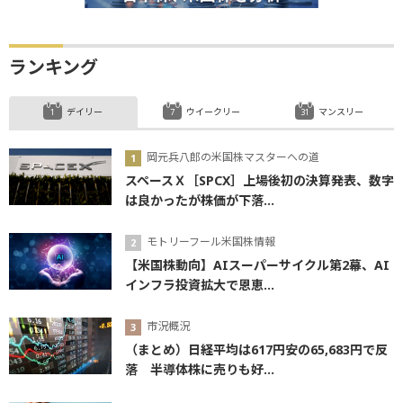
ランキング
デイリー
ウイークリー
マンスリー
岡元兵八郎の米国株マスターへの道
スペースＸ［SPCX］上場後初の決算発表、数字
は良かったが株価が下落...
モトリーフール米国株情報
【米国株動向】AIスーパーサイクル第2幕、AI
インフラ投資拡大で恩恵...
市況概況
（まとめ）日経平均は617円安の65,683円で反
落 半導体株に売りも好...