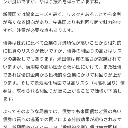
ンが良いですが、やはり振れを伴っていますね。
新興国では資金ニーズも高く、リスクもあることから金利
が高くなる傾向があり、先進国よりも利回り面で魅力的で
すが、注意が必要な点もあります。
債券は株式に比べて企業の弁済順位が高いことから相対的
に投資のリスクが低いですが、債券の利回りの高さはリス
クの裏返しでもあります。米国債は質の高さが認識されて
いますが、信用度の高い国から低い国にかけて、また社債
であれば優良企業から投機的な企業にかけて利回りが上が
ります。そして景気悪化局面では高リスク（≒高利回り）債
券は、求められる利回りが更に上がることで価格が下落し
ます。
よってそのような局面では、債券でも米国債など質の高い
債券は質への逃避での買いによる分散効果が期待されます
が、新興国やハイイールド（投機的企業）債は株式同様に