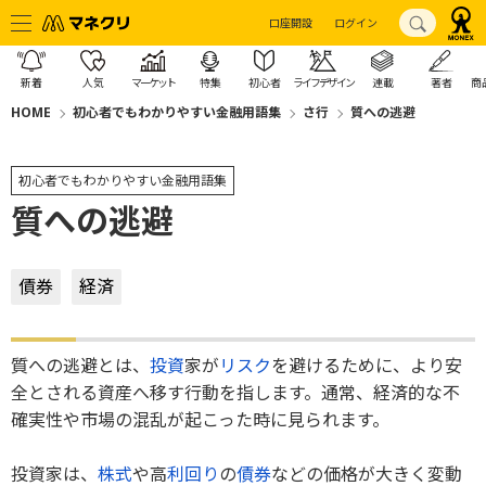
口座開設
ログイン
新着
人気
マーケット
特集
初心者
ライフデザイン
連載
著者
商
HOME
初心者でもわかりやすい金融用語集
さ行
質への逃避
初心者でもわかりやすい金融用語集
質への逃避
債券
経済
質への逃避とは、
投資
家が
リスク
を避けるために、より安
全とされる資産へ移す行動を指します。通常、経済的な不
確実性や市場の混乱が起こった時に見られます。
投資家は、
株式
や高
利回り
の
債券
などの価格が大きく変動