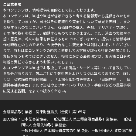
ご留意事項
本コンテンツは、情報提供を目的として行っております。
本コンテンツは、当社や当社が信頼できると考える情報源から提供されたもの
を提供していますが、当社はその正確性や完全性について意見を表明し、また
保証するものではございません。有価証券の購入、売却、デリバティブ取引、
その他の取引を推奨し、勧誘するものではありません。また、過去の実績や予
想・意見は、将来の結果を保証するものではございません。提供する情報等は
作成時現在のものであり、今後予告なしに変更または削除されることがござい
ます。当社は本コンテンツの内容に依拠してお客様が取った行動の結果に対し
責任を負うものではございません。投資にかかる最終決定は、お客様ご自身の
判断と責任でなさるようお願いいたします。
本コンテンツでは当社でお取扱している商品・サービス等について言及してい
る部分があります。商品ごとに手数料等およびリスクは異なりますので、詳し
くは「契約締結前交付書面」、「上場有価証券等書面」、「目論見書」、「目
論見書補完書面」または当社ウェブサイトの「
リスク・手数料などの重要事項
に関する説明
」をよくお読みください。
金融商品取引業者 関東財務局長（金商）第165号
日本証券業協会、一般社団法人 第二種金融商品取引業協会、一般社
団法人 金融先物取引業協会、
一般社団法人 日本暗号資産等取引業協会、一般社団法人 資産運用業