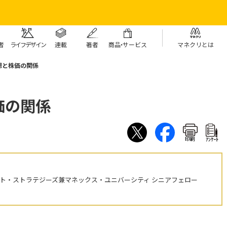
者
ライフデザイン
連載
著者
商
品・
サービス
マネクリとは
想と株価の関係
価の関係
印刷
ｱﾝｹｰﾄ
ント・ストラテジーズ兼マネックス・ユニバーシティ シニアフェロー