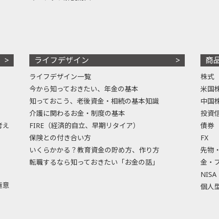
ライフデザイン
商
ライフデザイン一覧
株式
今から知っておきたい、年金の基本
米国
知っておこう、老後資金・相続の基本知識
中国
介護に関わるお金・制度の基本
投資
考え
FIRE（経済的自立、早期リタイア）
債券
保険との付き合い方
FX
いくらかかる？教育資金の貯め方、作り方
先物
転職するなら知っておきたい「お金の話」
金・
NISA
極意
個人型