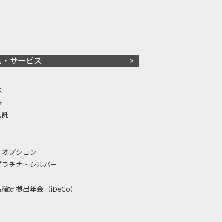
品・サービス
株
株
信託
・オプション
プラチナ・シルバー
確定拠出年金（iDeCo）