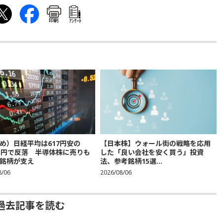
印刷
ｱﾝｹｰﾄ
め）日経平均は617円安の
【日本株】ウォール街の戦略を応用
683円で反落 半導体株に売りも
した「良い会社を安く買う」投資
銘柄が支え
法、参考銘柄15選...
8/06
2026/08/06
過去記事を読む