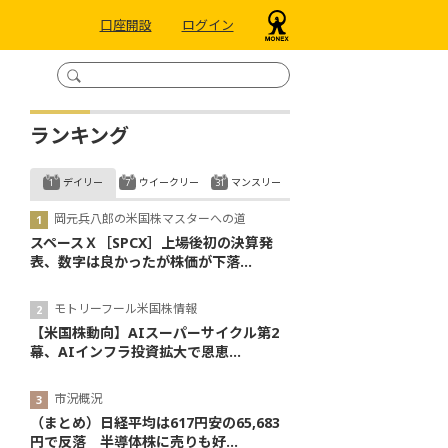
口座開設
ログイン
ランキング
デイリー
ウイークリー
マンスリー
岡元兵八郎の米国株マスターへの道
スペースＸ［SPCX］上場後初の決算発
表、数字は良かったが株価が下落...
モトリーフール米国株情報
【米国株動向】AIスーパーサイクル第2
幕、AIインフラ投資拡大で恩恵...
市況概況
（まとめ）日経平均は617円安の65,683
円で反落 半導体株に売りも好...