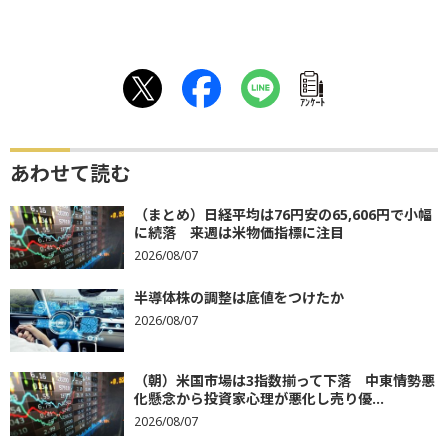
ｱﾝｹｰﾄ
あわせて読む
（まとめ）日経平均は76円安の65,606円で小幅
に続落 来週は米物価指標に注目
2026/08/07
半導体株の調整は底値をつけたか
2026/08/07
（朝）米国市場は3指数揃って下落 中東情勢悪
化懸念から投資家心理が悪化し売り優...
2026/08/07