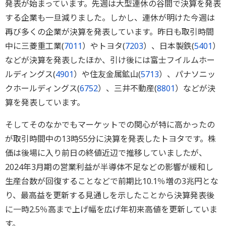
発表が始まっています。先週は大型連休の谷間で決算を発表
する企業も一旦減りました。しかし、連休が明けた今週は
再び多くの企業が決算を発表しています。昨日も取引時間
中に三菱重工業(
7011
）やトヨタ(
7203
）、日本製鉄(
5401
）
などが決算を発表したほか、引け後には富士フイルムホー
ルディングス(
4901
）や住友金属鉱山(
5713
）、パナソニッ
クホールディングス(
6752
）、三井不動産(
8801
）などが決
算を発表しています。
そしてそのなかでもマーケットでの関心が特に高かったの
が取引時間中の13時55分に決算を発表したトヨタです。株
価は後場に入り前日の終値近辺で推移していましたが、
2024年3月期の営業利益が半導体不足などの影響が緩和し
生産台数が回復することなどで前期比10.1％増の3兆円とな
り、最高益を更新する見通しを示したことから決算発表後
に一時2.5％高まで上げ幅を広げ年初来高値を更新していま
す。