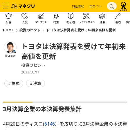
口座開設
ログイン
新着
人気
マーケット
特集
初心者
ライフデザイン
連載
著者
商
HOME
投資のヒント
トヨタは決算発表を受けて年初来高値を更新
トヨタは決算発表を受けて年初来
高値を更新
金山 敏之
投資のヒント
2023/05/11
株式
決算
3月決算企業の本決算発表集計
4月20日のディスコ(
6146
）を皮切りに3月決算企業の本決算