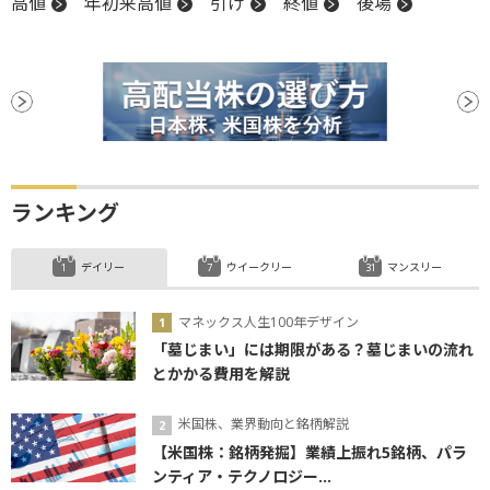
高値
年初来高値
引け
終値
後場
ランキング
デイリー
ウイークリー
マンスリー
マネックス人生100年デザイン
「墓じまい」には期限がある？墓じまいの流れ
とかかる費用を解説
米国株、業界動向と銘柄解説
【米国株：銘柄発掘】業績上振れ5銘柄、パラ
ンティア・テクノロジー...