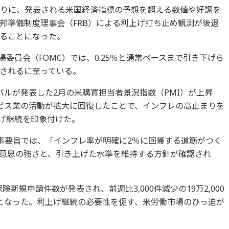
切りに、発表される米国経済指標の予想を超える数値や好調を
邦準備制度理事会（FRB）による利上げ打ち止め観測が後退
ることになった。
場委員会（FOMC）では、0.25％と通常ペースまで引き下げら
されるに至っている。
ーバルが発表した2月の米購買担当者景況指数（PMI）が上昇
ビス業の活動が拡大に回復したことで、インフレの高止まりを
上げ継続を印象付けた。
C議事要旨では、「インフレ率が明確に2％に回帰する道筋がつく
意思の強さと、引き上げた水準を維持する方針が確認され
険新規申請件数が発表され、前週比3,000件減少の19万2,000
となった。利上げ継続の必要性を促す、米労働市場のひっ迫が