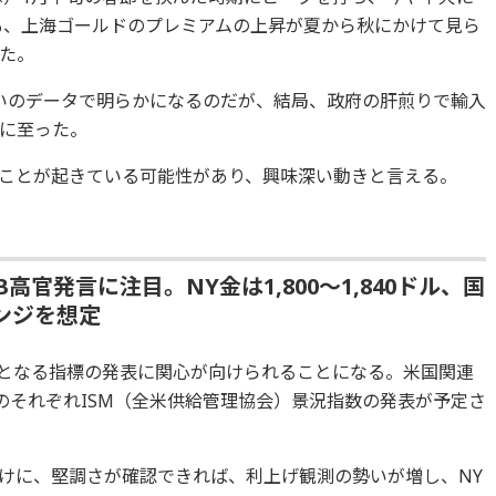
年も、上海ゴールドのプレミアムの上昇が夏から秋にかけて見ら
た。
いのデータで明らかになるのだが、結局、政府の肝煎りで輸入
に至った。
ことが起きている可能性があり、興味深い動きと言える。
高官発言に注目。NY金は1,800～1,840ドル、国
レンジを想定
考となる指標の発表に関心が向けられることになる。米国関連
のそれぞれISM（全米供給管理協会）景況指数の発表が予定さ
だけに、堅調さが確認できれば、利上げ観測の勢いが増し、NY