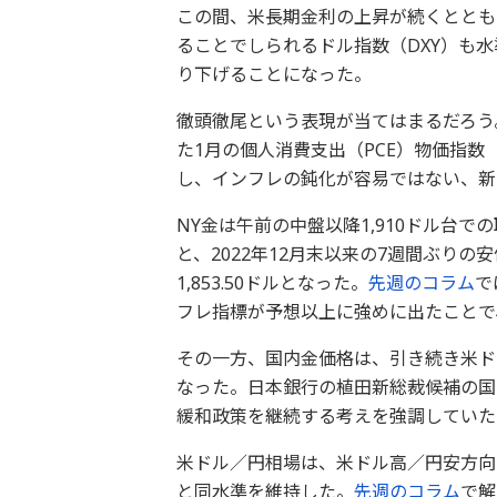
この間、米長期金利の上昇が続くととも
ることでしられるドル指数（DXY）も
り下げることになった。
徹頭徹尾という表現が当てはまるだろう
た1月の個人消費支出（PCE）物価指
し、インフレの鈍化が容易ではない、新
NY金は午前の中盤以降1,910ドル台での
と、2022年12月末以来の7週間ぶりの安
1,853.50ドルとなった。
先週のコラム
で
フレ指標が予想以上に強めに出たことで
その一方、国内金価格は、引き続き米ド
なった。日本銀行の植田新総裁候補の国
緩和政策を継続する考えを強調していた
米ドル／円相場は、米ドル高／円安方向
と同水準を維持した。
先週のコラム
で解