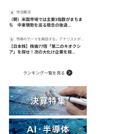
市況概況
（朝）米国市場では主要3指数がまちま
ち 中東情勢を巡る懸念の後退...
市場のテーマを再訪する。アナリストが読み解くテーマの本質
【日本株】株価77倍「第二のキオクシ
ア」を探せ！次の大化け企業を探...
ランキング一覧を見る