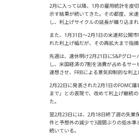
2月に入って以降、1月の雇用統計を皮
示す結果が続いてきた。その都度、米連
し、利上げサイクルの延長が織り込まれ
また、1月31日～2月1日の米連邦公開市
れた利上げ幅だが、その再拡大まで指摘
先週は、連休明け2月21日にS&Pグロ
し、米国経済の7割を消費が占めるサー
連想させ、FRBによる景気抑制的な利
2月22日に発表された2月1日のFOM
まで」との表現で、改めて利上げ継続の
た。
翌2月23日には、2月18日終了週の失業保
件と予想外の減少で3週間ぶりの低水準
続いている。