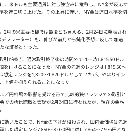
に、米ドルも主要通貨に対し強含みに推移し、NY金が反応す
水準を連日切り上げた。その上昇に伴い、NY金は連日水準を切
。2月の米主要指標では最後とも言える、2月24日に発表され
数（デフレーター）も、伸びが前月から鈍化予想に反して加速
たな証拠となった。
取引が続き、通常取引終了後の時間外では一時1,815.50ドル
値を付けることになった。NY金の先週のレンジは1,815.50～
は想定レンジを1,820～1,870ドルとしていたが、やはりイン
、上値を抑えられることになった。
ル／円相場の影響を受ける形で比較的狭いレンジでの取引と
会での所信聴取と質疑が2月24日に行われたが、現在の金融
。
に動いたことで、NY金の下げが相殺され、国内金価格は先週
説した想定レンジ7,850～8,030円に対し7,864～7,976円とな