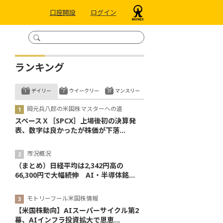
口座開設
ログイン
ランキング
デイリー
ウイークリー
マンスリー
岡元兵八郎の米国株マスターへの道
スペースＸ［SPCX］上場後初の決算発
表、数字は良かったが株価が下落...
市況概況
（まとめ）日経平均は2,342円高の
66,300円で大幅続伸 AI・半導体銘...
モトリーフール米国株情報
【米国株動向】AIスーパーサイクル第2
幕、AIインフラ投資拡大で恩恵...