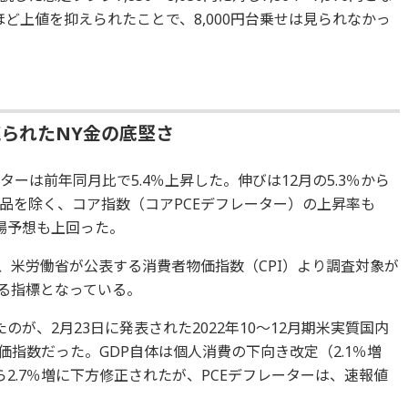
ほど上値を抑えられたことで、8,000円台乗せは見られなかっ
られたNY金の底堅さ
ーターは前年同月比で5.4％上昇した。伸びは12月の5.3％から
品を除く、コア指数（コアPCEデフレーター）の上昇率も
市場予想も上回った。
、米労働省が公表する消費者物価指数（CPI）より調査対象が
する指標となっている。
が、2月23日に発表された2022年10～12月期米実質国内
価指数だった。GDP自体は個人消費の下向き改定（2.1％増
から2.7％増に下方修正されたが、PCEデフレーターは、速報値
。