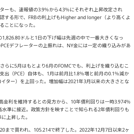
ーも、速報値の3.9％から4.3％にそれぞれ上昇改定され
形で、FRBの利上げもHigher and longer（より高くよ
ることになった。
安の1,826.80ドルと1日の下げ幅は先週の中で一番大きくなっ
のPCEデフレーターの上振れは、NY金には一定の織り込みがあ
さらに5月はもとより6月のFOMCでも、利上げを織り込むこ
（PCE）自体も、1月は前月比1.8％増と前月の0.1％減か
ロイター）を上回った。増加幅は2021年3月以来の大きさとな
高金利を維持するとの見方から、10年債利回りは一時3.974％
来の高水準に接近。政策方針を映すことで知られる2年債利回りも
水準に上昇した。
20まで買われ、105.214で終了した。2022年12月7日以来2ヶ