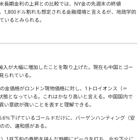
や米長期金利の上昇との比較では、NY金の先週末の終値
強い。1,800ドル割れも想定される金融環境と言えるが、地政学的
ているとみられる。
金輸入が大幅に増加したことを取り上げた。現在も中国とゴー
見られている。
の金価格がロンドン現物価格に対し、1トロイオンス（＝
上回る状態となっている。これはかなり高いと言える。中国国内で
買い意欲が強いことを表すと理解できる。
ル、6.6％下げているゴールドだけに、バーゲンハンティング（安
のの、違和感がある。
年は）1月下旬の春節を挟んだ時期にピークを打ち、今や下火に