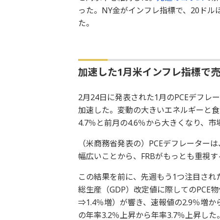
った。NY金がインフレ指標で、20ドル
た。
加速した1月米インフレ指標で売
2月24日に発表された1月のPCEデフレ
加速した。変動の大きいエネルギーと食
4.7％と前月の4.6％から大きくなり、
（米商務省発表の）PCEデフレーターは
幅広いことから、FRBがもっとも重視
この結果を前に、先週もう1つ注目されたの
総生産（GDP）改定値に際してのPCE物
⇒1.4％増）が響き、速報値の2.9％増
の年率3.2％上昇から年率3.7％上昇した