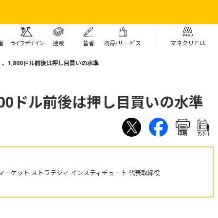
者
ライフデザイン
連載
著者
商
品・
サービス
マネクリとは
、1,800ドル前後は押し目買いの水準
800ドル前後は押し目買いの水準
印刷
ｱﾝｹｰﾄ
ーケット ストラテジィ インスティチュート 代表取締役