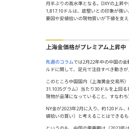
月半ぶりの高水準となる。DXYの上昇
1,817.10ドルは、底堅いとの印象が
要因や安値拾いの現物買いが下値を支え
上海金価格がプレミアム上昇中
先週のコラム
では2月22年中の中国の
ルドに関して、足元で注目すべき動きが
このところ中国国内（上海黄金交易所）
31.1035グラム）当たり30ドルを
現物が品薄になっていること、すなわち
NY金が2023年2月に入り、約120ド
値拾いの買い）と考えることはできるも
というのも、中国の需要期は（2023