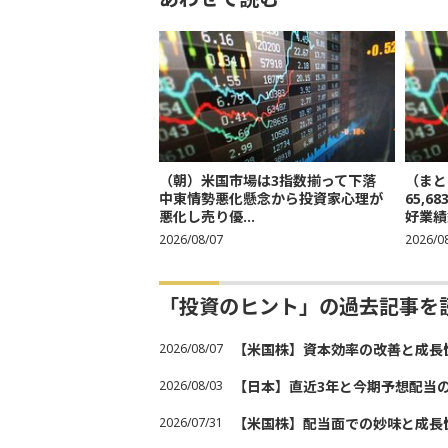
（朝）米国市場は3指数揃って下落
（まと
中東情勢悪化懸念から投資家心理が
65,
悪化し売り優...
好業績
2026/08/07
2026/0
「投資のヒント」の過去記事を
2026/08/07
【米国株】資本効率の改善と成長
2026/08/03
【日本】直近3年と今期予想配当
2026/07/31
【米国株】配当面での妙味と成長