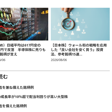
め）日経平均は617円安の
【日本株】ウォール街の戦略を応用
683円で反落 半導体株に売りも
した「良い会社を安く買う」投資
銘柄が支え
法、参考銘柄15選...
8/06
2026/08/06
読む
性を兼ね備えた銘柄例
の成長率が10％超で配当利回りが高い大型株
性を備えた銘柄例