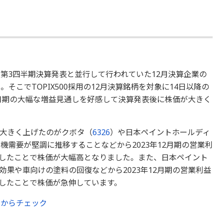
第3四半期決算発表と並行して行われていた12月決算企業の
そこでTOPIX500採用の12月決算銘柄を対象に14日以降の
2月期の大幅な増益見通しを好感して決算発表後に株価が大きく
大きく上げたのがクボタ（
6326
）や日本ペイントホールディ
機需要が堅調に推移することなどから2023年12月期の営業利
を示したことで株価が大幅高となりました。また、日本ペイント
果や車向けの塗料の回復などから2023年12月期の営業利益
表したことで株価が急伸しています。
らからチェック