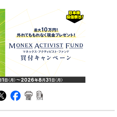
印刷
ｱﾝｹｰﾄ