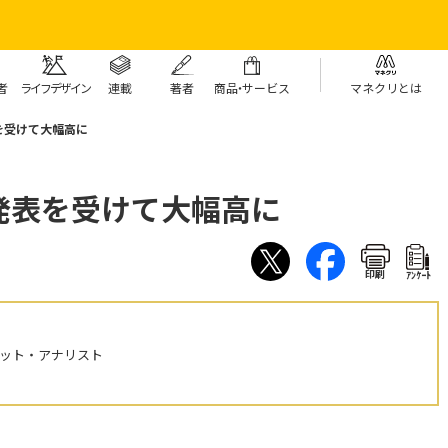
者
ライフデザイン
連載
著者
商
品・
サービス
マネクリとは
を受けて大幅高に
発表を受けて大幅高に
印刷
ｱﾝｹｰﾄ
ケット・アナリスト