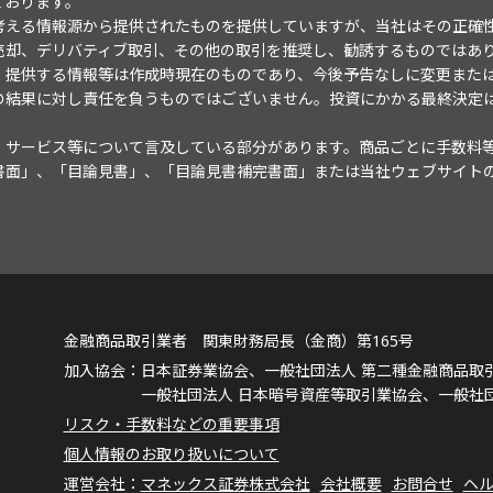
ております。
考える情報源から提供されたものを提供していますが、当社はその正確
売却、デリバティブ取引、その他の取引を推奨し、勧誘するものではあ
。提供する情報等は作成時現在のものであり、今後予告なしに変更また
の結果に対し責任を負うものではございません。投資にかかる最終決定
・サービス等について言及している部分があります。商品ごとに手数料
書面」、「目論見書」、「目論見書補完書面」または当社ウェブサイト
金融商品取引業者 関東財務局長（金商）第165号
日本証券業協会、一般社団法人 第二種金融商品取
一般社団法人 日本暗号資産等取引業協会、一般社
リスク・手数料などの重要事項
個人情報のお取り扱いについて
マネックス証券株式会社
会社概要
お問合せ
ヘ