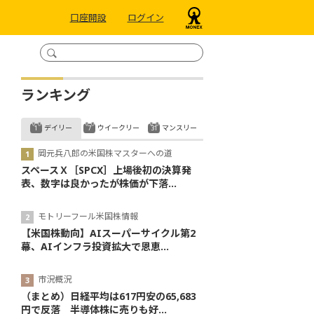
口座開設
ログイン
ランキング
デイリー
ウイークリー
マンスリー
岡元兵八郎の米国株マスターへの道
スペースＸ［SPCX］上場後初の決算発
表、数字は良かったが株価が下落...
モトリーフール米国株情報
【米国株動向】AIスーパーサイクル第2
幕、AIインフラ投資拡大で恩恵...
市況概況
（まとめ）日経平均は617円安の65,683
円で反落 半導体株に売りも好...