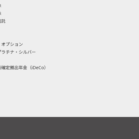
株
株
信託
・オプション
プラチナ・シルバー
確定拠出年金（iDeCo）