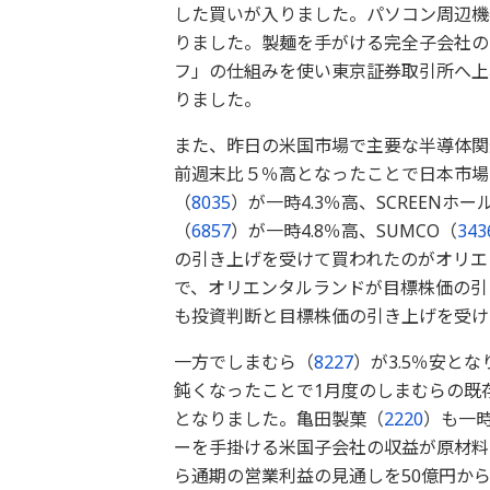
した買いが入りました。パソコン周辺機
りました。製麺を手がける完全子会社の
フ」の仕組みを使い東京証券取引所へ上
りました。
また、昨日の米国市場で主要な半導体関
前週末比５％高となったことで日本市場
（
8035
）が一時4.3％高、SCREENホ
（
6857
）が一時4.8％高、SUMCO（
343
の引き上げを受けて買われたのがオリエ
で、オリエンタルランドが目標株価の引
も投資判断と目標株価の引き上げを受けて
一方でしまむら（
8227
）が3.5％安と
鈍くなったことで1月度のしまむらの既
となりました。亀田製菓（
2220
）も一時
ーを手掛ける米国子会社の収益が原材料
ら通期の営業利益の見通しを50億円か