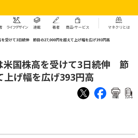
者
ライフデザイン
連載
著者
商
品・
サービス
マネクリとは
受けて3日続伸 節目の27,000円を超えて上げ幅を広げ393円高
は米国株高を受けて3日続伸 節
えて上げ幅を広げ393円高
印刷
ｱﾝｹｰﾄ