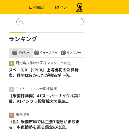
口座開設
ログイン
ランキング
デイリー
ウイークリー
マンスリー
岡元兵八郎の米国株マスターへの道
スペースＸ［SPCX］上場後初の決算発
表、数字は良かったが株価が下落...
モトリーフール米国株情報
【米国株動向】AIスーパーサイクル第2
幕、AIインフラ投資拡大で恩恵...
市況概況
（朝）米国市場では主要3指数がまちま
ち 中東情勢を巡る懸念の後退...