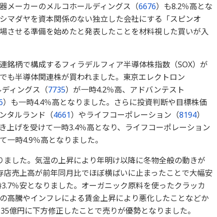
器メーカーのメルコホールディングス（
6676
）も8.2％高とな
シマダヤを資本関係のない独立した会社にする「スピンオ
場させる準備を始めたと発表したことを材料視した買いが入
連銘柄で構成するフィラデルフィア半導体株指数（SOX）が
でも半導体関連株が買われました。東京エレクトロン
ールディングス（
7735
）が一時4.2％高、アドバンテスト
6
）も一時4.4％高となりました。さらに投資判断や目標株価
ンタルランド（
4661
）やライフコーポレーション（
8194
）
き上げを受けて一時3.4％高となり、ライフコーポレーション
一時4.9％高となりました。
なりました。気温の上昇により年明け以降に冬物全般の動きが
存店売上高が前年同月比でほぼ横ばいに止まったことで大幅安
3.7％安となりました。オーガニック原料を使ったクラッカ
の高騰やインフレによる賃金上昇により悪化したことなどか
ら35億円に下方修正したことで売りが優勢となりました。