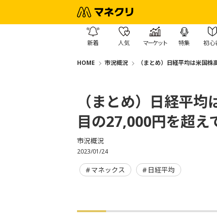
新着
人気
マーケット
特集
初心
HOME
市況概況
（まとめ）日経平均は米国株高を
（まとめ）日経平均
目の27,000円を超
市況概況
2023/01/24
マネックス
日経平均