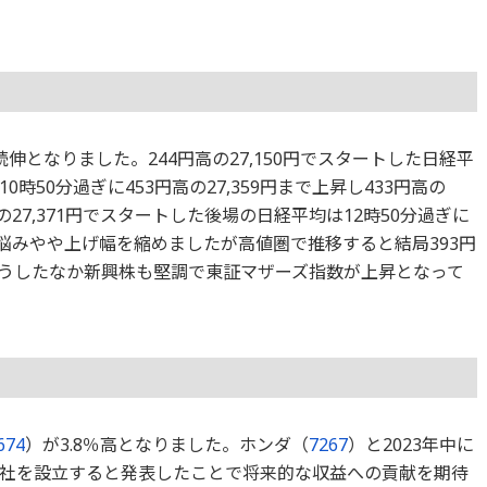
伸となりました。244円高の27,150円でスタートした日経平
50分過ぎに453円高の27,359円まで上昇し433円高の
高の27,371円でスタートした後場の日経平均は12時50分過ぎに
伸び悩みやや上げ幅を縮めましたが高値圏で推移すると結局393円
。こうしたなか新興株も堅調で東証マザーズ指数が上昇となって
674
）が3.8％高となりました。ホンダ（
7267
）と2023年中に
社を設立すると発表したことで将来的な収益への貢献を期待