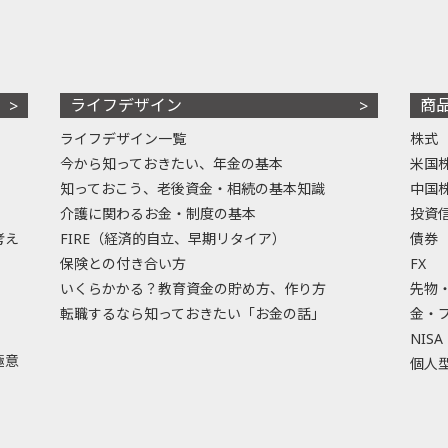
ライフデザイン
商
ライフデザイン一覧
株式
今から知っておきたい、年金の基本
米国
知っておこう、老後資金・相続の基本知識
中国
介護に関わるお金・制度の基本
投資
考え
FIRE（経済的自立、早期リタイア）
債券
保険との付き合い方
FX
いくらかかる？教育資金の貯め方、作り方
先物
転職するなら知っておきたい「お金の話」
金・
NISA
極意
個人型