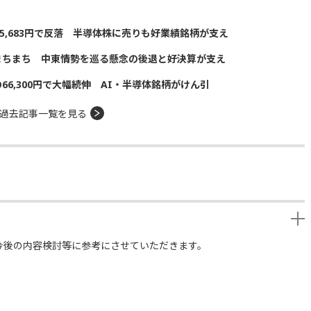
5,683円で反落 半導体株に売りも好業績銘柄が支え
まちまち 中東情勢を巡る懸念の後退と好決算が支え
の66,300円で大幅続伸 AI・半導体銘柄がけん引
過去記事一覧を見る
今後の内容検討等に参考にさせていただきます。