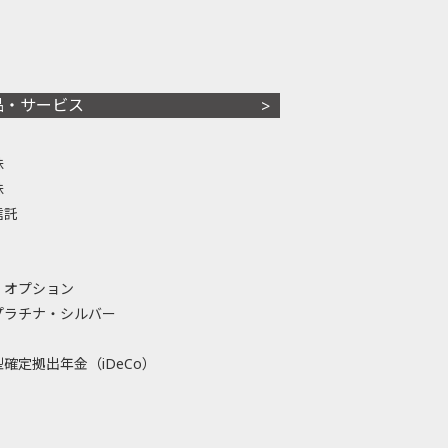
品・サービス
株
株
信託
・オプション
プラチナ・シルバー
確定拠出年金（iDeCo）