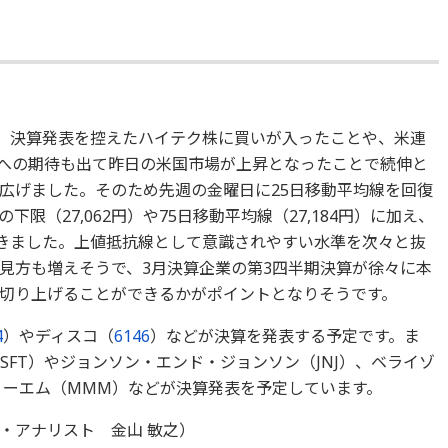
た。決算発表を控えたハイテク株に買いが入ったことや、米連
止への期待も出て昨日の米国市場が上昇となったことで続伸と
幅を広げました。そのため先週の金曜日に25日移動平均線を回復
限（27,062円）や75日移動平均線（27,184円）に加え、
超えてきました。上値抵抗線として意識されやすい水準を次々と抜
見方も増えそうで、3月決算企業の第3四半期決算が徐々に本
切り上げることができるかがポイントとなりそうです。
4
）やディスコ（
6146
）などが決算を発表する予定です。ま
SFT）やジョンソン・エンド・ジョンソン（JNJ）、ベライゾ
リーエム（MMM）などが決算発表を予定しています。
・アナリスト 金山 敏之）