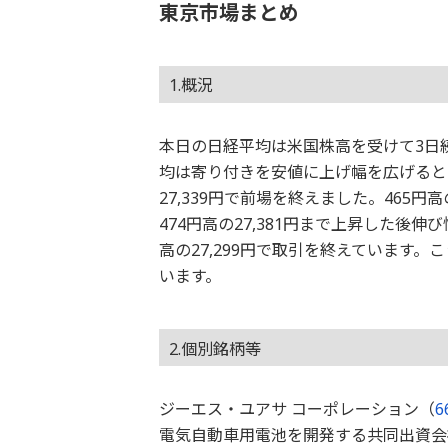
東京市場まとめ
1.概況
本日の日経平均は米国株高を受けて3日続
均は寄り付きを安値に上げ幅を広げると10時
27,339円で前場を終えました。465円
474円高の27,381円まで上昇した後
高の27,299円で取引を終えています
います。
2.個別銘柄等
ジーエス・ユアサ コーポレーション（
6
電気自動車用電池を開発する共同出資会