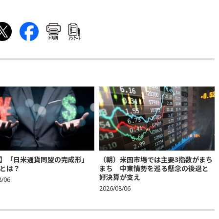
印刷
ｱﾝｹｰﾄ
】「日米通貨同盟の完成形」
（朝）米国市場では主要3指数がまち
とは？
まち 中東情勢を巡る懸念の後退と
好決算が支え
8/06
2026/08/06