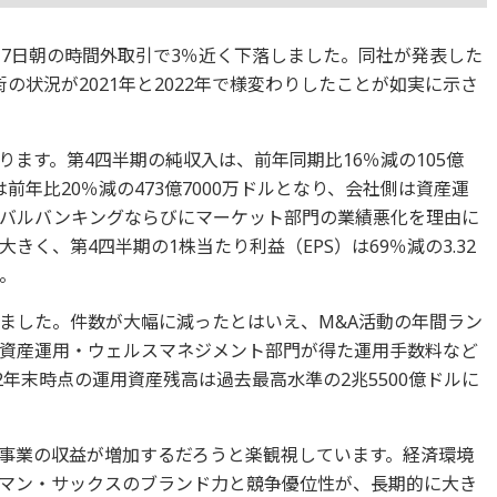
17日朝の時間外取引で3％近く下落しました。同社が発表した
の状況が2021年と2022年で様変わりしたことが如実に示さ
ます。第4四半期の純収入は、前年同期比16％減の105億
は前年比20％減の473億7000万ドルとなり、会社側は資産運
バルバンキングならびにマーケット部門の業績悪化を理由に
く、第4四半期の1株当たり利益（EPS）は69％減の3.32
。
ました。件数が大幅に減ったとはいえ、M&A活動の年間ラン
資産運用・ウェルスマネジメント部門が得た運用手数料など
2年末時点の運用資産残高は過去最高水準の2兆5500億ドルに
事業の収益が増加するだろうと楽観視しています。経済環境
マン・サックスのブランド力と競争優位性が、長期的に大き