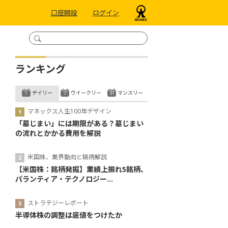
口座開設
ログイン
ランキング
デイリー
ウイークリー
マンスリー
マネックス人生100年デザイン
「墓じまい」には期限がある？墓じまい
の流れとかかる費用を解説
米国株、業界動向と銘柄解説
【米国株：銘柄発掘】業績上振れ5銘柄、
パランティア・テクノロジー...
ストラテジーレポート
半導体株の調整は底値をつけたか