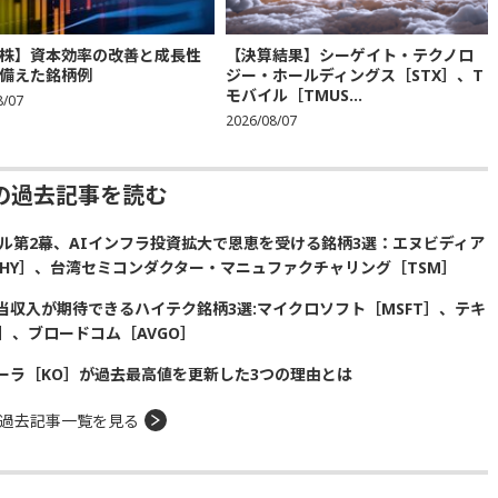
株】資本効率の改善と成長性
【決算結果】シーゲイト・テクノロ
備えた銘柄例
ジー・ホールディングス［STX］、T
モバイル［TMUS...
8/07
2026/08/07
の過去記事を読む
ル第2幕、AIインフラ投資拡大で恩恵を受ける銘柄3選：エヌビディア
SKHY］、台湾セミコンダクター・マニュファクチャリング［TSM］
収入が期待できるハイテク銘柄3選:マイクロソフト［MSFT］、テキ
］、ブロードコム［AVGO］
ーラ［KO］が過去最高値を更新した3つの理由とは
過去記事一覧を見る