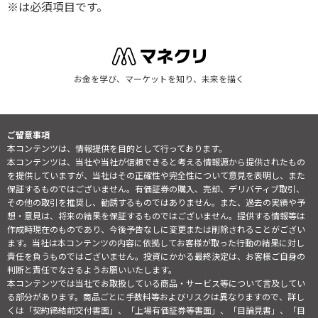
※は必須項目です。
お金を学び、マーケットを知り、未来を描く
ご留意事項
本コンテンツは、情報提供を目的として行っております。
本コンテンツは、当社や当社が信頼できると考える情報源から提供されたもの
を提供していますが、当社はその正確性や完全性について意見を表明し、また
保証するものではございません。有価証券の購入、売却、デリバティブ取引、
その他の取引を推奨し、勧誘するものではありません。また、過去の実績や予
想・意見は、将来の結果を保証するものではございません。提供する情報等は
作成時現在のものであり、今後予告なしに変更または削除されることがござい
ます。当社は本コンテンツの内容に依拠してお客様が取った行動の結果に対し
責任を負うものではございません。投資にかかる最終決定は、お客様ご自身の
判断と責任でなさるようお願いいたします。
本コンテンツでは当社でお取扱している商品・サービス等について言及してい
る部分があります。商品ごとに手数料等およびリスクは異なりますので、詳し
くは「契約締結前交付書面」、「上場有価証券等書面」、「目論見書」、「目