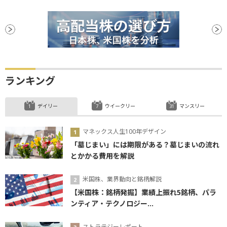
ランキング
デイリー
ウイークリー
マンスリー
マネックス人生100年デザイン
「墓じまい」には期限がある？墓じまいの流れ
とかかる費用を解説
米国株、業界動向と銘柄解説
【米国株：銘柄発掘】業績上振れ5銘柄、パラ
ンティア・テクノロジー...
ストラテジーレポート