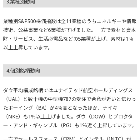
3.業種別動向
業種別S&P500株価指数は全11業種のうちエネルギーや情報
技術、公益事業など6業種が下げました。一方で素材と資本
財・サービス、生活必需品などの5業種が上げ、素材は1％
以上上昇しています。
4.個別銘柄動向
ダウ平均構成銘柄ではユナイテッド航空ホールディングス
（UAL）と数十機の中型機787の受注で合意が近いと伝わっ
たボーイング（BA）が4％高となったほか、ナイキ
（NKE）も1％以上上げました。ダウ（DOW）とプロクタ
ー・アンド・ギャンブル（PG）も1％近く上昇しています。
一方でセールスフォース（CRM）とインテル（INTC）が