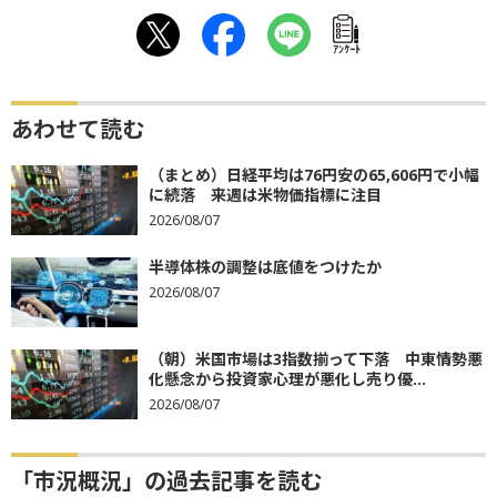
ｱﾝｹｰﾄ
あわせて読む
（まとめ）日経平均は76円安の65,606円で小幅
に続落 来週は米物価指標に注目
2026/08/07
半導体株の調整は底値をつけたか
2026/08/07
（朝）米国市場は3指数揃って下落 中東情勢悪
化懸念から投資家心理が悪化し売り優...
2026/08/07
「市況概況」の過去記事を読む