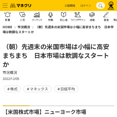
口座開設
ログイン
新着
人気
マーケット
特集
初心者
ライフデザイン
連載
著者
商
HOME
市況概況
（朝）先週末の米国市場は小幅に高安まちまち 日本市
場は軟調なスタートか
（朝）先週末の米国市場は小幅に高安
まちまち 日本市場は軟調なスタート
か
市況概況
2022/12/05
株式
マネックス
日経平均
【米国株式市場】ニューヨーク市場