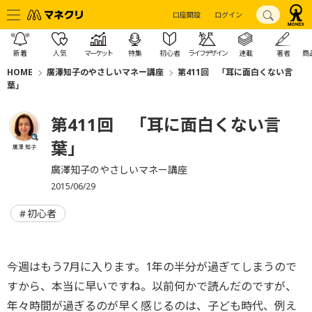
口座開設
ログイン
新着
人気
マーケット
特集
初心者
ライフデザイン
連載
著者
商
HOME
廣澤知子のやさしいマネー講座
第411回 「耳に面白くない言
葉」
第411回 「耳に面白くない言
葉」
廣澤 知子
廣澤知子のやさしいマネー講座
2015/06/29
初心者
今週はもう7月に入ります。1年の半分が過ぎてしまうので
すから、本当に早いですね。以前何かで読んだのですが、
年々時間が過ぎるのが早く感じるのは、子ども時代、例え