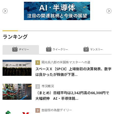
ランキング
デイリー
ウイークリー
マンスリー
岡元兵八郎の米国株マスターへの道
スペースＸ［SPCX］上場後初の決算発表、数字
は良かったが株価が下落...
市況概況
（まとめ）日経平均は2,342円高の66,300円で
大幅続伸 AI・半導体銘...
吉田恒の為替デイリー