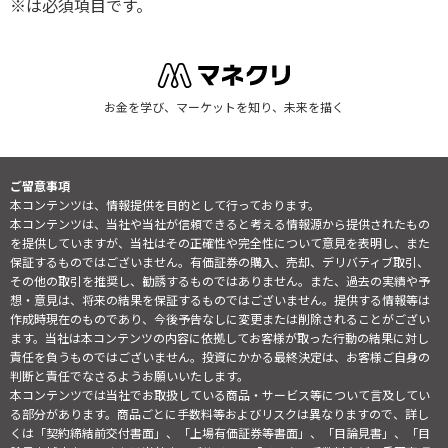
※は必須項目です。
お金を学び、マーケットを知り、未来を描く
ご留意事項
本コンテンツは、情報提供を目的として行っております。
本コンテンツは、当社や当社が信頼できると考える情報源から提供されたもの
を提供していますが、当社はその正確性や完全性について意見を表明し、また
保証するものではございません。有価証券の購入、売却、デリバティブ取引、
その他の取引を推奨し、勧誘するものではありません。また、過去の実績や予
想・意見は、将来の結果を保証するものではございません。提供する情報等は
作成時現在のものであり、今後予告なしに変更または削除されることがござい
ます。当社は本コンテンツの内容に依拠してお客様が取った行動の結果に対し
責任を負うものではございません。投資にかかる最終決定は、お客様ご自身の
判断と責任でなさるようお願いいたします。
本コンテンツでは当社でお取扱している商品・サービス等について言及してい
る部分があります。商品ごとに手数料等およびリスクは異なりますので、詳し
くは「契約締結前交付書面」、「上場有価証券等書面」、「目論見書」、「目