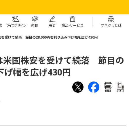
者
ライフデザイン
連載
著者
商
品・
サービス
マネクリとは
受けて続落 節目の28,000円を割り込み下げ幅を広げ430円
は米国株安を受けて続落 節目の
み下げ幅を広げ430円
印刷
ｱﾝｹｰﾄ