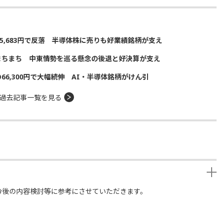
5,683円で反落 半導体株に売りも好業績銘柄が支え
まちまち 中東情勢を巡る懸念の後退と好決算が支え
の66,300円で大幅続伸 AI・半導体銘柄がけん引
過去記事一覧を見る
今後の内容検討等に参考にさせていただきます。