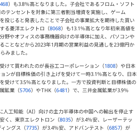
468
）も3.8％高となりました。子会社であるフロム・ソフト
国のテンセントを対象に第三者割当増資を実施し、ゲーム
金を投じると発表したことで子会社の事業拡大を期待した買い
する菱洋エレクトロ（
8068
）も13.1％高となり年初来高値を
分野やオフィスの事務機器向けの半導体に加え、パソコンや
ことなどから2023年1月期の営業利益の見通しを23億円か
膨らみました。
受けて買われたのが長谷工コーポレーション（
1808
）や日本
ョンが目標株価の引き上げを受けて一時3.1％高となり、日本
を受けて3.5％高となりました。一方で投資判断と目標株価の
属鉱業（
5706
）やTHK（
6481
）で、三井金属鉱業が3.9％
に人工知能（AI）向けの主力半導体の中国への輸出を停止す
安く、東京エレクトロン（
8035
）が3.4％安、レーザーテッ
ルディングス（
7735
）が3.4％安、アドバンテスト（
6857
）が