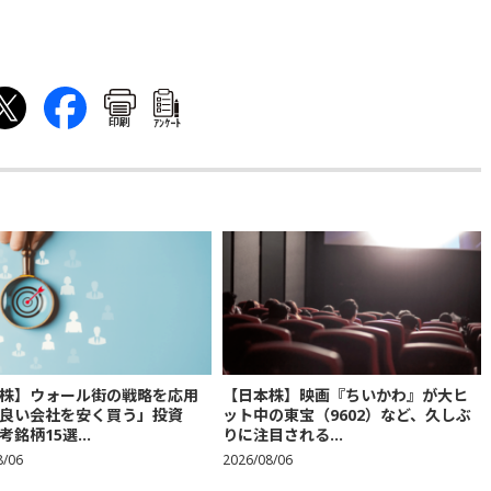
印刷
ｱﾝｹｰﾄ
株】ウォール街の戦略を応用
【日本株】映画『ちいかわ』が大ヒ
良い会社を安く買う」投資
ット中の東宝（9602）など、久しぶ
銘柄15選...
りに注目される...
8/06
2026/08/06