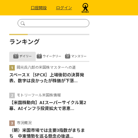
口座開設
ログイン
ランキング
デイリー
ウイークリー
マンスリー
岡元兵八郎の米国株マスターへの道
スペースＸ［SPCX］上場後初の決算発
表、数字は良かったが株価が下落...
モトリーフール米国株情報
【米国株動向】AIスーパーサイクル第2
幕、AIインフラ投資拡大で恩恵...
市況概況
（朝）米国市場では主要3指数がまちま
ち 中東情勢を巡る懸念の後退...