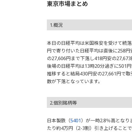
東京市場まとめ
1.概況
本日の日経平均は米国株安を受けて続落とな
円で寄り付いた日経平均は直後に258円安
の27,606円まで下落し418円安の27,
後場の日経平均は13時20分過ぎに501円
推移すると結局430円安の27,661
数が下落となっています。
2.個別銘柄等
日本製鉄（
5401
）が一時2.8％高とな
たり約4万円（2-3割）引き上げること