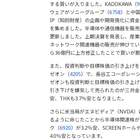
する買いが入りました。KADOKAWA（
9
ウェアがソニーグループ（
6758
）と中
IP（知的財産）の企画や開発強化に資
を集めました。半導体や通信機器を販売
更新しました。上期決算を発表し、産業
ネットワーク関連機器の販売が伸びている
ら36億円に上方修正したことで買いが
また、投資判断や目標株価の引き上げを
ゼオン（
4205
）で、長谷工コーポレーシ
ゼオンも投資判断と目標株価の引き上げ
引き下げを嫌気して売られたのが三井金
安、THKも3.7％安となりました。
さらに米当局がエヌビディア（NVDA）
るように命じたことから半導体関連株が
ク（
6920
）が3.2％安、SCREENホー
4.0％安となっています。