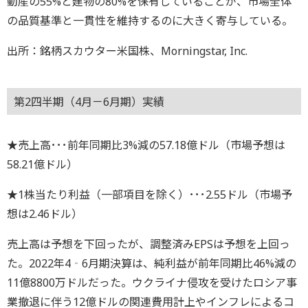
動産の55%と建物の80%を保有していることが、市場全体
の品質基準と一貫性を維持するのに大きく寄与している。
出所：銘柄スカウター米国株、Morningstar, Inc.
第2四半期（4月－6月期）実績
★売上高･･･前年同期比3%減の57.18億ドル（市場予想は
58.21億ドル）
★1株当たり利益（一部項目を除く）･･･2.55ドル（市場予
想は2.46ドル）
売上高は予想を下回ったが、調整済みEPSは予想を上回っ
た。2022年4‐6月期決算は、純利益が前年同期比46%減の
11億8800万ドルだった。ウクライナ侵攻を受けたロシア事
業撤退に伴う12億ドルの関連費用計上やインフレによるコ