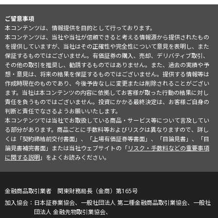
ご留意事項
本コンテンツは、情報提供を目的として行っております。
本コンテンツは、当社や当社が信頼できると考える情報源から提供されたもの
を提供していますが、当社はその正確性や完全性について意見を表明し、また
保証するものではございません。有価証券の購入、売却、デリバティブ取引、
その他の取引を推奨し、勧誘するものではありません。また、過去の実績や予
想・意見は、将来の結果を保証するものではございません。提供する情報等は
作成時現在のものであり、今後予告なしに変更または削除されることがござい
ます。当社は本コンテンツの内容に依拠してお客様が取った行動の結果に対し
責任を負うものではございません。投資にかかる最終決定は、お客様ご自身の
判断と責任でなさるようお願いいたします。
本コンテンツでは当社でお取扱している商品・サービス等について言及してい
る部分があります。商品ごとに手数料等およびリスクは異なりますので、詳し
くは「契約締結前交付書面」、「上場有価証券等書面」、「目論見書」、「目
論見書補完書面」または当社ウェブサイトの「
リスク・手数料などの重要事項
に関する説明
」をよくお読みください。
金融商品取引業者 関東財務局長（金商）第165号
日本証券業協会、一般社団法人 第二種金融商品取引業協会、一般社
団法人 金融先物取引業協会、