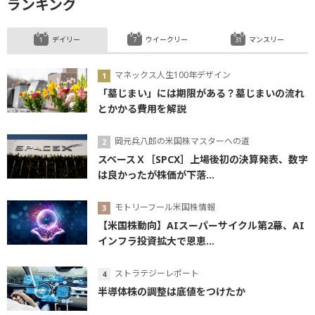
ランキング
デイリー
ウイークリー
マンスリー
マネックス人生100年デザイン
「墓じまい」には期限がある？墓じまいの流れ
とかかる費用を解説
岡元兵八郎の米国株マスターへの道
スペースＸ［SPCX］上場後初の決算発表、数字
は良かったが株価が下落...
モトリーフール米国株情報
【米国株動向】AIスーパーサイクル第2幕、AI
インフラ投資拡大で恩恵...
ストラテジーレポート
半導体株の調整は底値をつけたか