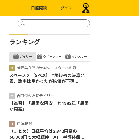
口座開設
ログイン
ランキング
デイリー
ウイークリー
マンスリー
岡元兵八郎の米国株マスターへの道
スペースＸ［SPCX］上場後初の決算発
表、数字は良かったが株価が下落...
吉田恒の為替デイリー
【為替】「異常な円安」と1995年「異常
な円高」
市況概況
（まとめ）日経平均は2,342円高の
66,300円で大幅続伸 AI・半導体銘...