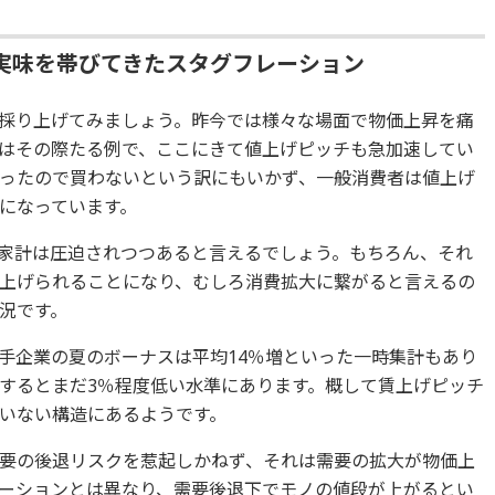
実味を帯びてきたスタグフレーション
採り上げてみましょう。昨今では様々な場面で物価上昇を痛
はその際たる例で、ここにきて値上げピッチも急加速してい
ったので買わないという訳にもいかず、一般消費者は値上げ
になっています。
家計は圧迫されつつあると言えるでしょう。もちろん、それ
上げられることになり、むしろ消費拡大に繋がると言えるの
況です。
手企業の夏のボーナスは平均14％増といった一時集計もあり
するとまだ3％程度低い水準にあります。概して賃上げピッチ
いない構造にあるようです。
要の後退リスクを惹起しかねず、それは需要の拡大が物価上
ーションとは異なり、需要後退下でモノの値段が上がるとい