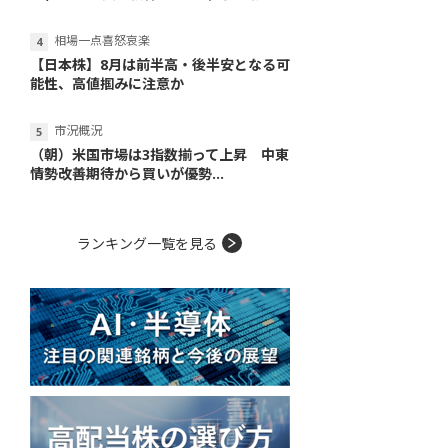
相場一点喜怒哀楽
【日本株】8月は前半高・後半安となる可
能性、高値掴みに注意か
市況概況
（朝）米国市場は3指数揃って上昇 中東
情勢改善期待から買いが優勢...
ランキング一覧を見る