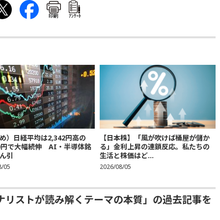
印刷
ｱﾝｹｰﾄ
め）日経平均は2,342円高の
【日本株】「風が吹けば桶屋が儲か
300円で大幅続伸 AI・半導体銘
る」金利上昇の連鎖反応。私たちの
ん引
生活と株価はど...
8/05
2026/08/05
ナリストが読み解くテーマの本質」の過去記事を