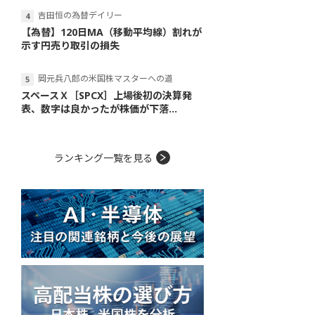
吉田恒の為替デイリー
【為替】120日MA（移動平均線）割れが
示す円売り取引の損失
岡元兵八郎の米国株マスターへの道
スペースＸ［SPCX］上場後初の決算発
表、数字は良かったが株価が下落...
ランキング一覧を見る