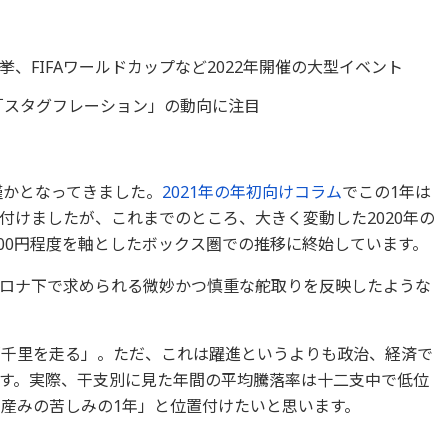
、FIFAワールドカップなど2022年開催の大型イベント
」「スタグフレーション」の動向に注目
僅かとなってきました。
2021年の年初向けコラム
でこの1年は
付けましたが、これまでのところ、大きく変動した2020年の
700円程度を軸としたボックス圏での推移に終始しています。
ロナ下で求められる微妙かつ慎重な舵取りを反映したような
は「千里を走る」。ただ、これは躍進というよりも政治、経済で
す。実際、干支別に見た年間の平均騰落率は十二支中で低位
の産みの苦しみの1年」と位置付けたいと思います。