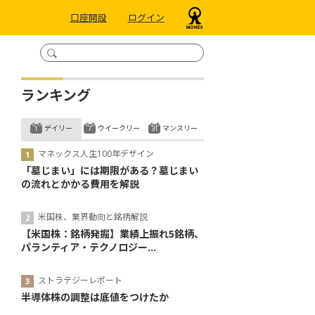
口座開設
ログイン
ランキング
デイリー
ウイークリー
マンスリー
マネックス人生100年デザイン
「墓じまい」には期限がある？墓じまい
の流れとかかる費用を解説
米国株、業界動向と銘柄解説
【米国株：銘柄発掘】業績上振れ5銘柄、
パランティア・テクノロジー...
ストラテジーレポート
半導体株の調整は底値をつけたか