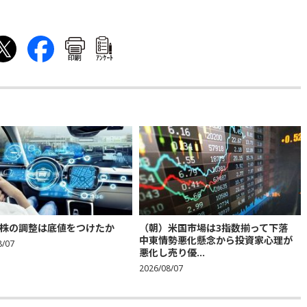
印刷
ｱﾝｹｰﾄ
株の調整は底値をつけたか
（朝）米国市場は3指数揃って下落
中東情勢悪化懸念から投資家心理が
8/07
悪化し売り優...
2026/08/07