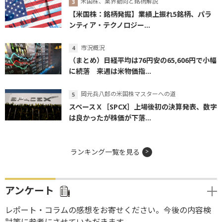
米国株、業界動向と銘柄解説
【米国株：銘柄発掘】業績上振れ5銘柄、パラ
ンティア・テクノロジー...
市況概況
（まとめ）日経平均は76円安の65,606円で小幅
に続落 来週は米物価指...
岡元兵八郎の米国株マスターへの道
スペースＸ［SPCX］上場後初の決算発表、数字
は良かったが株価が下落...
ランキング一覧を見る
アンケート
レポート・コラムの感想をお寄せください。今後の内容検