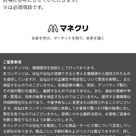
討等に参考にさせていただきます。
※は必須項目です。
お金を学び、マーケットを知り、未来を描く
ご留意事項
本コンテンツは、情報提供を目的として行っております。
本コンテンツは、当社や当社が信頼できると考える情報源から提供されたもの
を提供していますが、当社はその正確性や完全性について意見を表明し、また
保証するものではございません。有価証券の購入、売却、デリバティブ取引、
その他の取引を推奨し、勧誘するものではありません。また、過去の実績や予
想・意見は、将来の結果を保証するものではございません。提供する情報等は
作成時現在のものであり、今後予告なしに変更または削除されることがござい
ます。当社は本コンテンツの内容に依拠してお客様が取った行動の結果に対し
責任を負うものではございません。投資にかかる最終決定は、お客様ご自身の
判断と責任でなさるようお願いいたします。
本コンテンツでは当社でお取扱している商品・サービス等について言及してい
る部分があります。商品ごとに手数料等およびリスクは異なりますので、詳し