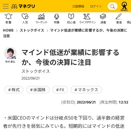
口座開設
ログイン
新着
人気
マーケット
特集
初心者
ライフデザイン
連載
著者
商
HOME
ストックボイス
マインド低迷が業績に影響するか、今後の決算に
注目
マインド低迷が業績に影響する
か、今後の決算に注目
塚本 憲弘
ストックボイス
2022/06/21
株式
米国株
FX
マネックス
[収録日]
2022/06/21
[再生時間]
12:52
・米国CEOのマインドは分岐点50を下回り、過半数の経営
者が先行きを弱気にみている。短期的にはマインドの低迷