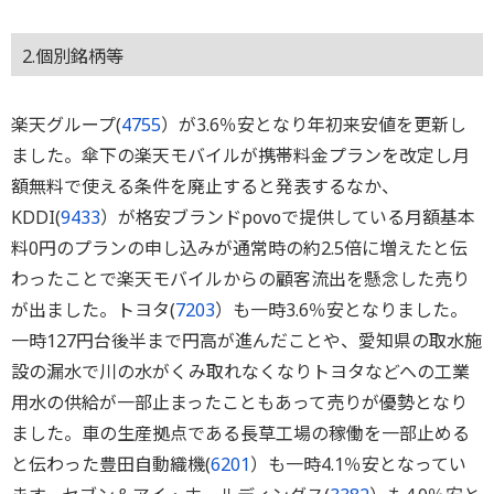
2.個別銘柄等
楽天グループ(
4755
）が3.6％安となり年初来安値を更新し
ました。傘下の楽天モバイルが携帯料金プランを改定し月
額無料で使える条件を廃止すると発表するなか、
KDDI(
9433
）が格安ブランドpovoで提供している月額基本
料0円のプランの申し込みが通常時の約2.5倍に増えたと伝
わったことで楽天モバイルからの顧客流出を懸念した売り
が出ました。トヨタ(
7203
）も一時3.6％安となりました。
一時127円台後半まで円高が進んだことや、愛知県の取水施
設の漏水で川の水がくみ取れなくなりトヨタなどへの工業
用水の供給が一部止まったこともあって売りが優勢となり
ました。車の生産拠点である長草工場の稼働を一部止める
と伝わった豊田自動織機(
6201
）も一時4.1％安となってい