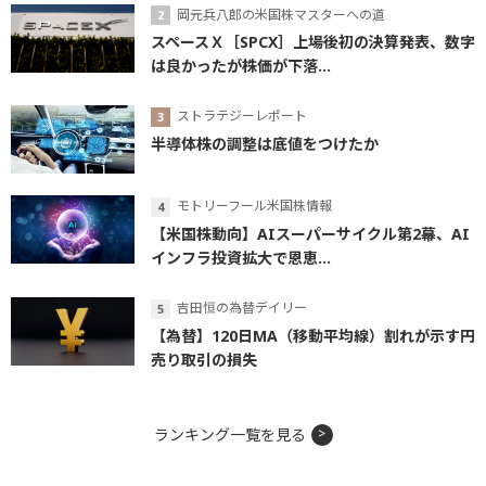
岡元兵八郎の米国株マスターへの道
スペースＸ［SPCX］上場後初の決算発表、数字
は良かったが株価が下落...
ストラテジーレポート
半導体株の調整は底値をつけたか
モトリーフール米国株情報
【米国株動向】AIスーパーサイクル第2幕、AI
インフラ投資拡大で恩恵...
吉田恒の為替デイリー
【為替】120日MA（移動平均線）割れが示す円
売り取引の損失
ランキング一覧を見る