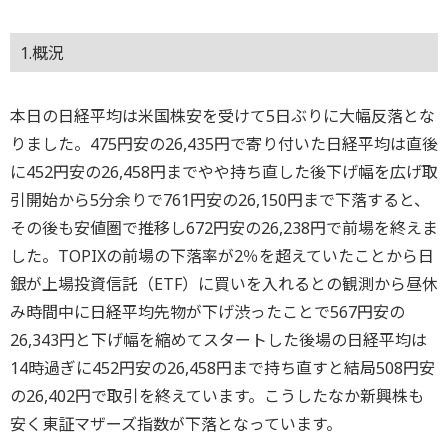
1.概況
本日の日経平均は米国株安を受けて5日ぶりに大幅反落とな
りました。475円安の26,435円で寄り付いた日経平均は直後
に452円安の26,458円までやや持ち直した後下げ幅を広げ取
引開始から5分余りで761円安の26,150円まで下落すると、
その後も安値圏で推移し672円安の26,238円で前場を終えま
した。TOPIXの前場の下落率が2％を超えていたことから日
銀が上場投資信託（ETF）に買いを入れるとの観測から昼休
み時間中に日経平均先物が下げ渋ったことで567円安の
26,343円と下げ幅を縮めてスタートした後場の日経平均は
14時過ぎに452円安の26,458円まで持ち直すと結局508円安
の26,402円で取引を終えています。こうしたなか新興株も
安く東証マザーズ指数が下落となっています。