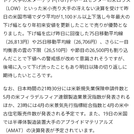
トア大手の米ターゲット(TGT)やホームセンターの米ロウズ
（LOW）といった米小売り大手の冴えない決算を受けて昨
日の米国市場でダウ平均が1,100ドル以上下落し今年最大の
下げ幅となり年初来安値を更新したことで売りが優勢とな
りました。下げ幅を広げ昨日に回復した75日移動平均線
（26,813円）や25日移動平均線（26,706円）、さらに一目
均衡表の雲の下限（26,510円）や節目の26,500円も割り込
んだことで下値への警戒感が改めて意識されそうですが、
後場に入って下げ渋ったこともあり明日以降の切り返しに
期待したいところです。
なお、日本時間の21時30分には米新規失業保険申請件数と
5月の米フィラデルフィア連銀製造業景況指数が発表される
ほか、23時には4月の米景気先行指標総合指数と4月の米中
古住宅販売件数が発表される予定です。また、19日の米国
では半導体製造装置大手のアプライドマテリアルズ
（AMAT）の決算発表が予定されています。