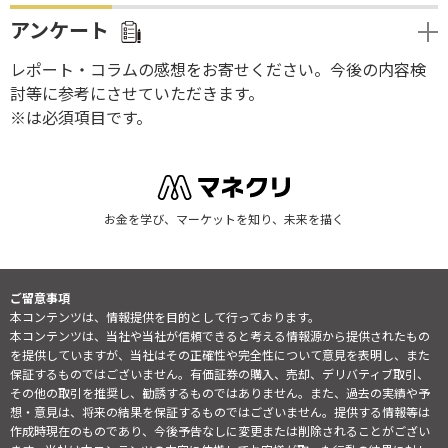
アンケート
レポート・コラムの感想をお寄せください。今後の内容検
討等に参考にさせていただきます。
※は必須項目です。
お金を学び、マーケットを知り、未来を描く
ご留意事項
本コンテンツは、情報提供を目的として行っております。
本コンテンツは、当社や当社が信頼できると考える情報源から提供されたもの
を提供していますが、当社はその正確性や完全性について意見を表明し、また
保証するものではございません。有価証券の購入、売却、デリバティブ取引、
その他の取引を推奨し、勧誘するものではありません。また、過去の実績や予
想・意見は、将来の結果を保証するものではございません。提供する情報等は
作成時現在のものであり、今後予告なしに変更または削除されることがござい