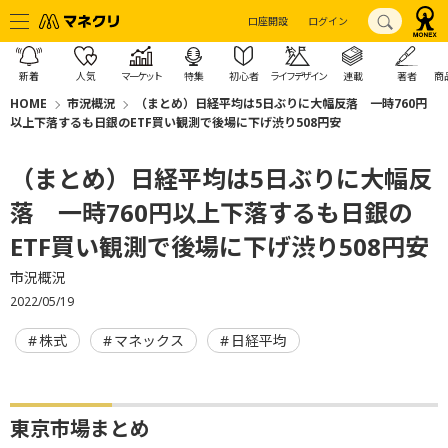
口座開設
ログイン
新着
人気
マーケット
特集
初心者
ライフデザイン
連載
著者
商
HOME
市況概況
（まとめ）日経平均は5日ぶりに大幅反落 一時760円
以上下落するも日銀のETF買い観測で後場に下げ渋り508円安
（まとめ）日経平均は5日ぶりに大幅反
落 一時760円以上下落するも日銀の
ETF買い観測で後場に下げ渋り508円安
市況概況
2022/05/19
株式
マネックス
日経平均
東京市場まとめ