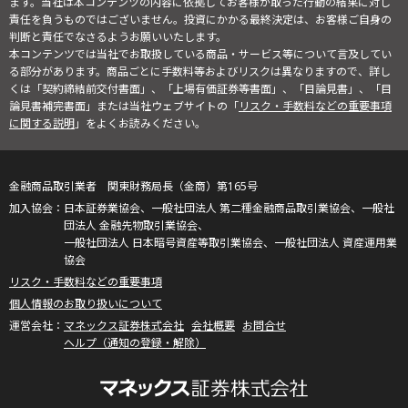
ます。当社は本コンテンツの内容に依拠してお客様が取った行動の結果に対し
責任を負うものではございません。投資にかかる最終決定は、お客様ご自身の
判断と責任でなさるようお願いいたします。
本コンテンツでは当社でお取扱している商品・サービス等について言及してい
る部分があります。商品ごとに手数料等およびリスクは異なりますので、詳し
くは「契約締結前交付書面」、「上場有価証券等書面」、「目論見書」、「目
論見書補完書面」または当社ウェブサイトの「
リスク・手数料などの重要事項
に関する説明
」をよくお読みください。
金融商品取引業者 関東財務局長（金商）第165号
日本証券業協会、一般社団法人 第二種金融商品取引業協会、一般社
団法人 金融先物取引業協会、
一般社団法人 日本暗号資産等取引業協会、一般社団法人 資産運用業
協会
リスク・手数料などの重要事項
個人情報のお取り扱いについて
マネックス証券株式会社
会社概要
お問合せ
ヘルプ（通知の登録・解除）