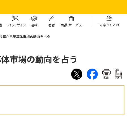
者
ライフデザイン
連載
著者
商
品・
サービス
マネクリとは
の決算から半導体市場の動向を占う
導体市場の動向を占う
印刷
ｱﾝｹｰﾄ