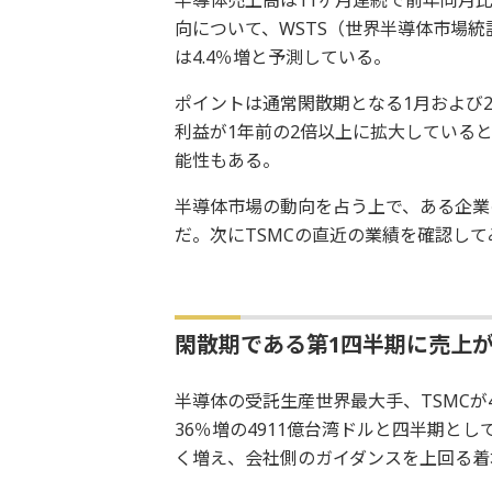
半導体売上高は11ヶ月連続で前年同月比
向について、WSTS（世界半導体市場統計
は4.4％増と予測している。
ポイントは通常閑散期となる1月および
利益が1年前の2倍以上に拡大している
能性もある。
半導体市場の動向を占う上で、ある企業
だ。次にTSMCの直近の業績を確認して
閑散期である第1四半期に売上
半導体の受託生産世界最大手、TSMCが
36％増の4911億台湾ドルと四半期とし
く増え、会社側のガイダンスを上回る着