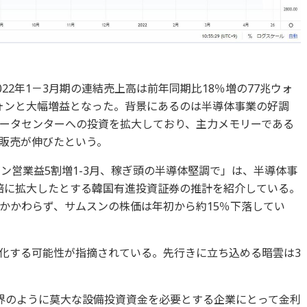
22年1－3月期の連結売上高は前年同期比18％増の77兆ウォ
億ウォンと大幅増益となった。背景にあるのは半導体事業の好調
ータセンターへの投資を拡大しており、主力メモリーである
の販売が伸びたという。
ン営業益5割増1-3月、稼ぎ頭の半導体堅調で」は、半導体事
4倍に拡大したとする韓国有進投資証券の推計を紹介している。
かかわらず、サムスンの株価は年初から約15％下落してい
化する可能性が指摘されている。先行きに立ち込める暗雲は3
界のように莫大な設備投資資金を必要とする企業にとって金利