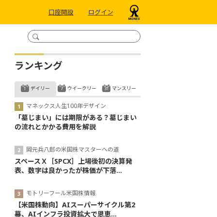
口座開設
ログイン
ランキング
デイリー
ウイークリー
マンスリー
マネックス人生100年デザイン
「墓じまい」には期限がある？墓じまい
の流れとかかる費用を解説
岡元兵八郎の米国株マスターへの道
スペースＸ［SPCX］上場後初の決算発
表、数字は良かったが株価が下落...
モトリーフール米国株情報
【米国株動向】AIスーパーサイクル第2
幕、AIインフラ投資拡大で恩恵...