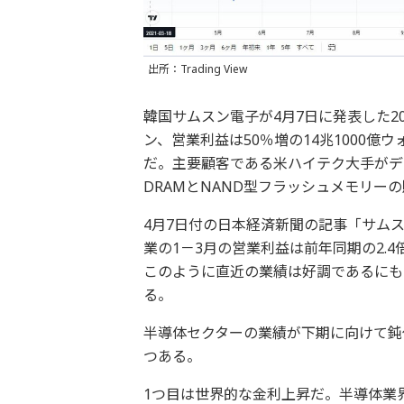
出所：Trading View
韓国サムスン電子が4月7日に発表した20
ン、営業利益は50％増の14兆1000
だ。主要顧客である米ハイテク大手がデ
DRAMとNAND型フラッシュメモリー
4月7日付の日本経済新聞の記事「サムス
業の1－3月の営業利益は前年同期の2.
このように直近の業績は好調であるにも
る。
半導体セクターの業績が下期に向けて鈍
つある。
1つ目は世界的な金利上昇だ。半導体業