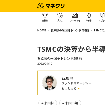
新着
人気
マーケット
特集
初心
HOME
石原順の米国株トレンド5銘柄
TSMC
TSMCの決算から半
石原順の米国株トレンド5銘柄
2022/04/19
石原 順
ファンドマネージャー
もっと見る
米国株
米国市場