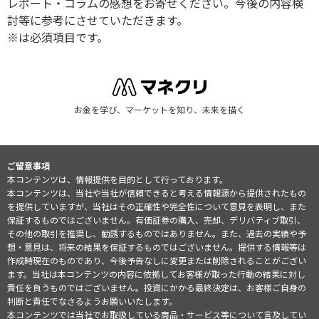
レポート・コラムの感想をお寄せください。今後の内容検
討等に参考にさせていただきます。
※は必須項目です。
お金を学び、マーケットを知り、未来を描く
ご留意事項
本コンテンツは、情報提供を目的として行っております。
本コンテンツは、当社や当社が信頼できると考える情報源から提供されたもの
を提供していますが、当社はその正確性や完全性について意見を表明し、また
保証するものではございません。有価証券の購入、売却、デリバティブ取引、
その他の取引を推奨し、勧誘するものではありません。また、過去の実績や予
想・意見は、将来の結果を保証するものではございません。提供する情報等は
作成時現在のものであり、今後予告なしに変更または削除されることがござい
ます。当社は本コンテンツの内容に依拠してお客様が取った行動の結果に対し
責任を負うものではございません。投資にかかる最終決定は、お客様ご自身の
判断と責任でなさるようお願いいたします。
本コンテンツでは当社でお取扱している商品・サービス等について言及してい