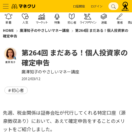
口座開設
ログイン
新着
人気
マーケット
特集
初心者
ライフデザイン
連載
著者
商
HOME
廣澤知子のやさしいマネー講座
第264回 まだある！個人投資家の
確定申告
第264回 まだある！個人投資家の
確定申告
廣澤 知子
廣澤知子のやさしいマネー講座
2012/03/12
初心者
先週、税金関係は証券会社が代行してくれる特定口座（源
泉徴収あり）において、あえて確定申告をすることのメリ
ットをご紹介しました。