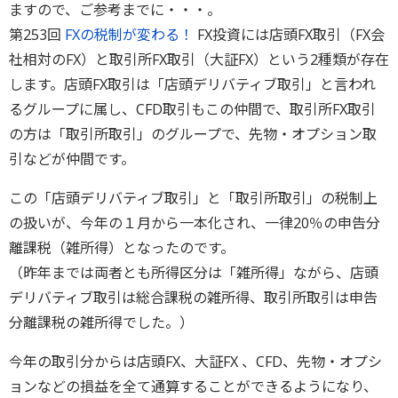
ますので、ご参考までに・・・。
第253回
FXの税制が変わる！
FX投資には店頭FX取引（FX会
社相対のFX）と取引所FX取引（大証FX）という2種類が存在
します。店頭FX取引は「店頭デリバティブ取引」と言われ
るグループに属し、CFD取引もこの仲間で、取引所FX取引
の方は「取引所取引」のグループで、先物・オプション取
引などが仲間です。
この「店頭デリバティブ取引」と「取引所取引」の税制上
の扱いが、今年の１月から一本化され、一律20％の申告分
離課税（雑所得）となったのです。
（昨年までは両者とも所得区分は「雑所得」ながら、店頭
デリバティブ取引は総合課税の雑所得、取引所取引は申告
分離課税の雑所得でした。）
今年の取引分からは店頭FX、大証FX 、CFD、先物・オプシ
ョンなどの損益を全て通算することができるようになり、