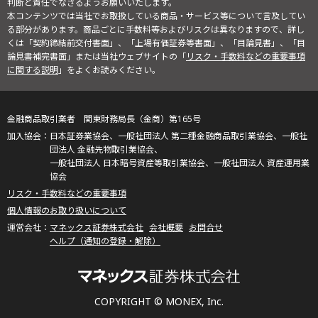
判断と責任でなさるようお願いいたします。
本コンテンツでは当社でお取扱している商品・サービス等について言及してい
る部分があります。商品ごとに手数料等およびリスクは異なりますので、詳し
くは「契約締結前交付書面」、「上場有価証券等書面」、「目論見書」、「目
論見書補完書面」または当社ウェブサイトの「
リスク・手数料などの重要事項
に関する説明
」をよくお読みください。
金融商品取引業者 関東財務局長（金商）第165号
日本証券業協会、一般社団法人 第二種金融商品取引業協会、一般社
団法人 金融先物取引業協会、
一般社団法人 日本暗号資産等取引業協会、一般社団法人 資産運用業
協会
リスク・手数料などの重要事項
個人情報のお取り扱いについて
マネックス証券株式会社
会社概要
お問合せ
ヘルプ（通知の登録・解除）
COPYRIGHT © MONEX, Inc.