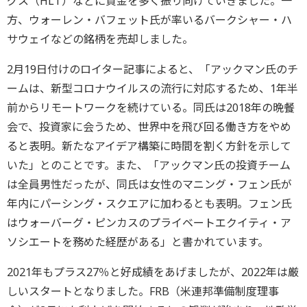
グス（HLT）などに資金を多く振り向けていきました。一
方、ウォーレン・バフェット氏が率いるバークシャー・ハ
サウェイなどの銘柄を売却しました。
2月19日付けのロイター記事によると、「アックマン氏のチ
ームは、新型コロナウイルスの流行に対応するため、1年半
前からリモートワークを続けている。同氏は2018年の晩餐
会で、投資家に会うため、世界中を飛び回る働き方をやめ
ると表明。新たなアイデア構築に時間を割く方針を示して
いた」とのことです。また、「アックマン氏の投資チーム
は全員男性だったが、同氏は女性のマニング・フェン氏が
年内にパーシング・スクエアに加わるとも表明。フェン氏
はウォーバーグ・ピンカスのプライベートエクイティ・ア
ソシエートを務めた経歴がある」と書かれています。
2021年もプラス27％と好成績をあげましたが、2022年は厳
しいスタートとなりました。FRB（米連邦準備制度理事