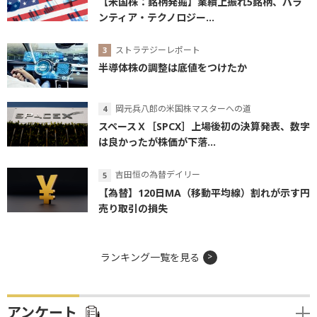
【米国株：銘柄発掘】業績上振れ5銘柄、パラ
ンティア・テクノロジー...
ストラテジーレポート
半導体株の調整は底値をつけたか
岡元兵八郎の米国株マスターへの道
スペースＸ［SPCX］上場後初の決算発表、数字
は良かったが株価が下落...
吉田恒の為替デイリー
【為替】120日MA（移動平均線）割れが示す円
売り取引の損失
ランキング一覧を見る
アンケート