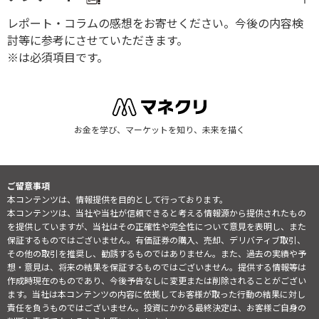
レポート・コラムの感想をお寄せください。今後の内容検
討等に参考にさせていただきます。
※は必須項目です。
お金を学び、マーケットを知り、未来を描く
ご留意事項
本コンテンツは、情報提供を目的として行っております。
本コンテンツは、当社や当社が信頼できると考える情報源から提供されたもの
を提供していますが、当社はその正確性や完全性について意見を表明し、また
保証するものではございません。有価証券の購入、売却、デリバティブ取引、
その他の取引を推奨し、勧誘するものではありません。また、過去の実績や予
想・意見は、将来の結果を保証するものではございません。提供する情報等は
作成時現在のものであり、今後予告なしに変更または削除されることがござい
ます。当社は本コンテンツの内容に依拠してお客様が取った行動の結果に対し
責任を負うものではございません。投資にかかる最終決定は、お客様ご自身の