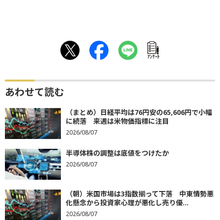
ｱﾝｹｰﾄ
あわせて読む
（まとめ）日経平均は76円安の65,606円で小幅
に続落 来週は米物価指標に注目
2026/08/07
半導体株の調整は底値をつけたか
2026/08/07
（朝）米国市場は3指数揃って下落 中東情勢悪
化懸念から投資家心理が悪化し売り優...
2026/08/07