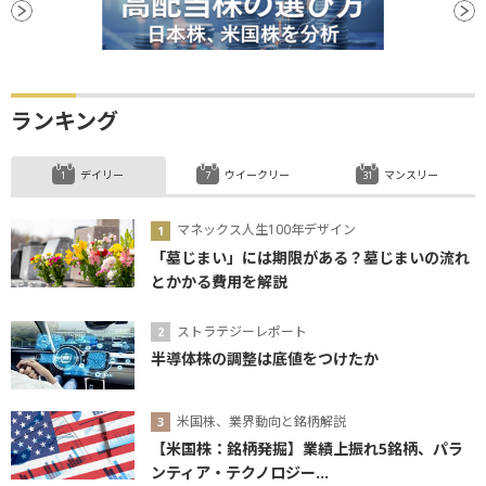
ランキング
デイリー
ウイークリー
マンスリー
マネックス人生100年デザイン
「墓じまい」には期限がある？墓じまいの流れ
とかかる費用を解説
ストラテジーレポート
半導体株の調整は底値をつけたか
米国株、業界動向と銘柄解説
【米国株：銘柄発掘】業績上振れ5銘柄、パラ
ンティア・テクノロジー...