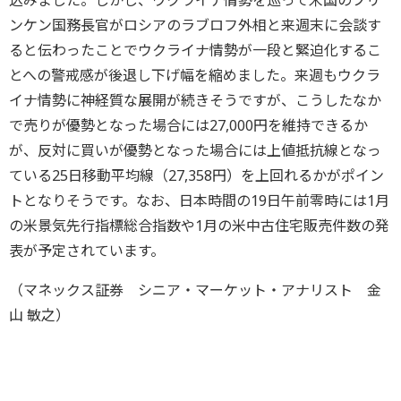
込みました。しかし、ウクライナ情勢を巡って米国のブリ
ンケン国務長官がロシアのラブロフ外相と来週末に会談す
ると伝わったことでウクライナ情勢が一段と緊迫化するこ
とへの警戒感が後退し下げ幅を縮めました。来週もウクラ
イナ情勢に神経質な展開が続きそうですが、こうしたなか
で売りが優勢となった場合には27,000円を維持できるか
が、反対に買いが優勢となった場合には上値抵抗線となっ
ている25日移動平均線（27,358円）を上回れるかがポイン
トとなりそうです。なお、日本時間の19日午前零時には1月
の米景気先行指標総合指数や1月の米中古住宅販売件数の発
表が予定されています。
（マネックス証券 シニア・マーケット・アナリスト 金
山 敏之）