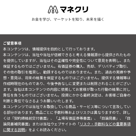
お金を学び、マーケットを知り、未来を描く
ご留意事項
本コンテンツは、情報提供を目的として行っております。
本コンテンツは、当社や当社が信頼できると考える情報源から提供されたもの
を提供していますが、当社はその正確性や完全性について意見を表明し、また
保証するものではございません。有価証券の購入、売却、デリバティブ取引、
その他の取引を推奨し、勧誘するものではありません。また、過去の実績や予
想・意見は、将来の結果を保証するものではございません。提供する情報等は
作成時現在のものであり、今後予告なしに変更または削除されることがござい
ます。当社は本コンテンツの内容に依拠してお客様が取った行動の結果に対し
責任を負うものではございません。投資にかかる最終決定は、お客様ご自身の
判断と責任でなさるようお願いいたします。
本コンテンツでは当社でお取扱している商品・サービス等について言及してい
る部分があります。商品ごとに手数料等およびリスクは異なりますので、詳し
くは「契約締結前交付書面」、「上場有価証券等書面」、「目論見書」、「目
論見書補完書面」または当社ウェブサイトの「
リスク・手数料などの重要事項
に関する説明
」をよくお読みください。