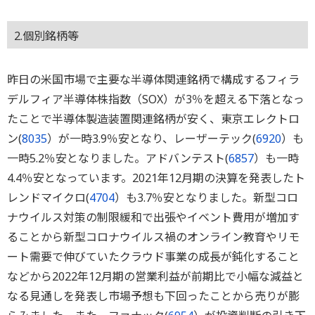
2.個別銘柄等
昨日の米国市場で主要な半導体関連銘柄で構成するフィラ
デルフィア半導体株指数（SOX）が3％を超える下落となっ
たことで半導体製造装置関連銘柄が安く、東京エレクトロ
ン(
8035
）が一時3.9％安となり、レーザーテック(
6920
）も
一時5.2％安となりました。アドバンテスト(
6857
）も一時
4.4％安となっています。2021年12月期の決算を発表したト
レンドマイクロ(
4704
）も3.7％安となりました。新型コロ
ナウイルス対策の制限緩和で出張やイベント費用が増加す
ることから新型コロナウイルス禍のオンライン教育やリモ
ート需要で伸びていたクラウド事業の成長が鈍化すること
などから2022年12月期の営業利益が前期比で小幅な減益と
なる見通しを発表し市場予想も下回ったことから売りが膨