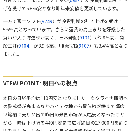
らみました。また、ファナック(
6954
）が投資判断の引き下
げを受けて5.8％安となり昨年来安値を更新しています。
一方で富士ソフト(
9749
）が投資判断の引き上げを受けて
5.6％高となっています。さらに運賃の高止まりを好感した
買いが入り海運株が高く、日本郵船(
9101
）が2.8％高、商
船三井(
9104
）が3.9％高、川崎汽船(
9107
）も3.4％高となり
ました。
VIEW POINT: 明日への視点
本日の日経平均は110円安となりました。ウクライナ情勢へ
の警戒感が高まるなかハイテク株から景気敏感株まで幅広
い銘柄に売りが出て昨日の米国市場が大幅安となったこと
から一時は下げ幅を440円安まで広げ節目の27,000円を割り