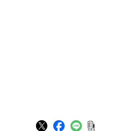
ｱﾝｹｰﾄ