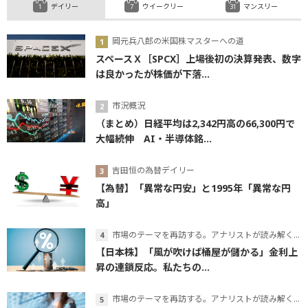
デイリー
ウイークリー
マンスリー
岡元兵八郎の米国株マスターへの道
スペースＸ［SPCX］上場後初の決算発表、数字
は良かったが株価が下落...
市況概況
（まとめ）日経平均は2,342円高の66,300円で
大幅続伸 AI・半導体銘...
吉田恒の為替デイリー
【為替】「異常な円安」と1995年「異常な円
高」
市場のテーマを再訪する。アナリストが読み解くテーマの本質
【日本株】「風が吹けば桶屋が儲かる」金利上
昇の連鎖反応。私たちの...
市場のテーマを再訪する。アナリストが読み解くテーマの本質