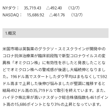
NYダウ： 35,719.43 △492.40 （12/7）
NASDAQ： 15,686.92 △461.76 （12/7）
1.概況
米国市場は英製薬のグラクソ・スミスクラインが開発中の
コロナ抗体治療薬が臨床前段階で新型コロナウイルスの変
異株「オミクロン株」に有効性を示したと発表したことな
どでオミクロン株への警戒感が後退し大幅続伸となりまし
た。196ドル高でスタートしたダウ平均はまもなくして592
ドル高まで上昇した後伸び悩みましたが堅調に推移すると
結局492ドル高の35,719ドルで取引を終えています。また、
ハイテク株比率が高いナスダック総合株価指数も461ポイン
ト高の15,686ポイントとなり3％の上昇となっています。