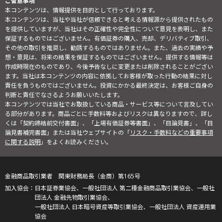
ご留意事項
本コンテンツは、情報提供を目的として行っております。
本コンテンツは、当社や当社が信頼できると考える情報源から提供されたもの
を提供していますが、当社はその正確性や完全性について意見を表明し、また
保証するものではございません。有価証券の購入、売却、デリバティブ取引、
その他の取引を推奨し、勧誘するものではありません。また、過去の実績や予
想・意見は、将来の結果を保証するものではございません。提供する情報等は
作成時現在のものであり、今後予告なしに変更または削除されることがござい
ます。当社は本コンテンツの内容に依拠してお客様が取った行動の結果に対し
責任を負うものではございません。投資にかかる最終決定は、お客様ご自身の
判断と責任でなさるようお願いいたします。
本コンテンツでは当社でお取扱している商品・サービス等について言及してい
る部分があります。商品ごとに手数料等およびリスクは異なりますので、詳し
くは「契約締結前交付書面」、「上場有価証券等書面」、「目論見書」、「目
論見書補完書面」または当社ウェブサイトの「
リスク・手数料などの重要事項
に関する説明
」をよくお読みください。
金融商品取引業者 関東財務局長（金商）第165号
日本証券業協会、一般社団法人 第二種金融商品取引業協会、一般社
団法人 金融先物取引業協会、
一般社団法人 日本暗号資産等取引業協会、一般社団法人 資産運用業
協会