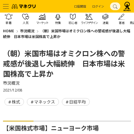
口座開設
ログイン
新着
人気
マーケット
特集
初心者
ライフデザイン
連載
著者
商
HOME
市況概況
（朝）米国市場はオミクロン株への警戒感が後退し大幅
続伸 日本市場は米国株高で上昇か
（朝）米国市場はオミクロン株への警
戒感が後退し大幅続伸 日本市場は米
国株高で上昇か
市況概況
2021/12/08
株式
マネックス
日経平均
【米国株式市場】ニューヨーク市場