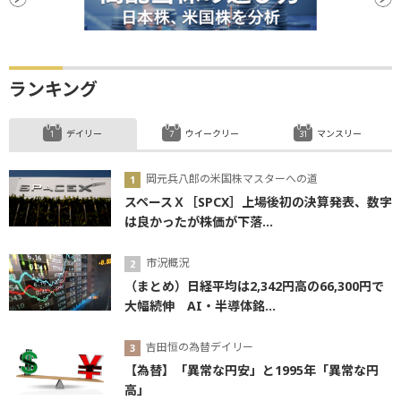
ランキング
デイリー
ウイークリー
マンスリー
岡元兵八郎の米国株マスターへの道
スペースＸ［SPCX］上場後初の決算発表、数字
は良かったが株価が下落...
市況概況
（まとめ）日経平均は2,342円高の66,300円で
大幅続伸 AI・半導体銘...
吉田恒の為替デイリー
【為替】「異常な円安」と1995年「異常な円
高」