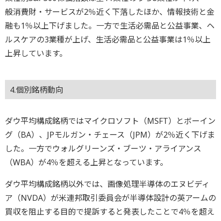
般消費財・サービスが2％近く下落したほか、情報技術と金
融も1％以上下げました。一方で生活必需品と公益事業、ヘ
ルスケアの3業種が上げ、生活必需品と公益事業は1％以上
上昇しています。
4.個別銘柄動向
ダウ平均構成銘柄ではマイクロソフト（MSFT）とボーイン
グ（BA）、JPモルガン・チェース（JPM）が2％近く下げま
した。一方でウォルグリーンズ・ブーツ・アライアンス
（WBA）が4％を超える上昇となっています。
ダウ平均構成銘柄以外では、画像処理半導体のエヌビディ
ア（NVDA）が米連邦取引委員会が半導体設計の英アームの
買収を阻止する目的で提訴すると発表したことで4％を超え