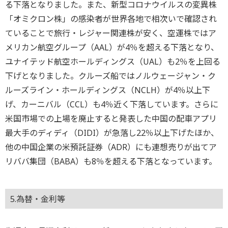
る下落となりました。また、新型コロナウイルスの変異株
「オミクロン株」の感染者が世界各地で相次いで確認され
ていることで旅行・レジャー関連株が安く、空運株ではア
メリカン航空グループ（AAL）が4％を超える下落となり、
ユナイテッド航空ホールディングス（UAL）も2％を上回る
下げとなりました。クルーズ船ではノルウェージャン・ク
ルーズライン・ホールディングス（NCLH）が4％以上下
げ、カーニバル（CCL）も4％近く下落しています。さらに
米国市場での上場を廃止すると発表した中国の配車アプリ
最大手のディディ（DIDI）が急落し22％以上下げたほか、
他の中国企業の米預託証券（ADR）にも連想売りが出てア
リババ集団（BABA）も8％を超える下落となっています。
5.為替・金利等