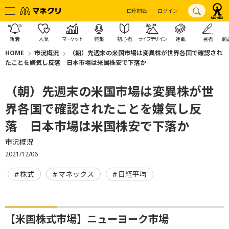
口座開設
ログイン
新着
人気
マーケット
特集
初心者
ライフデザイン
連載
著者
商
HOME
市況概況
（朝）先週末の米国市場は変異株が世界各国で確認され
たことを嫌気し反落 日本市場は米国株安で下落か
（朝）先週末の米国市場は変異株が世
界各国で確認されたことを嫌気し反
落 日本市場は米国株安で下落か
市況概況
2021/12/06
株式
マネックス
日経平均
【米国株式市場】ニューヨーク市場