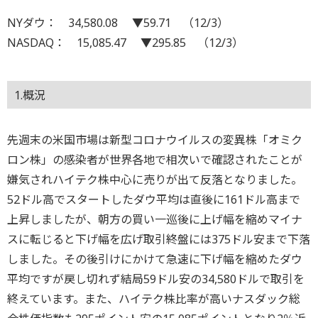
NYダウ： 34,580.08 ▼59.71 （12/3）
NASDAQ： 15,085.47 ▼295.85 （12/3）
1.概況
先週末の米国市場は新型コロナウイルスの変異株「オミク
ロン株」の感染者が世界各地で相次いで確認されたことが
嫌気されハイテク株中心に売りが出て反落となりました。
52ドル高でスタートしたダウ平均は直後に161ドル高まで
上昇しましたが、朝方の買い一巡後に上げ幅を縮めマイナ
スに転じると下げ幅を広げ取引終盤には375ドル安まで下落
しました。その後引けにかけて急速に下げ幅を縮めたダウ
平均ですが戻し切れず結局59ドル安の34,580ドルで取引を
終えています。また、ハイテク株比率が高いナスダック総