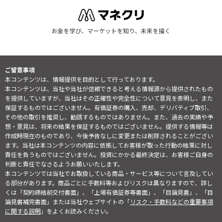
お金を学び、マーケットを知り、未来を描く
ご留意事項
本コンテンツは、情報提供を目的として行っております。
本コンテンツは、当社や当社が信頼できると考える情報源から提供されたもの
を提供していますが、当社はその正確性や完全性について意見を表明し、また
保証するものではございません。有価証券の購入、売却、デリバティブ取引、
その他の取引を推奨し、勧誘するものではありません。また、過去の実績や予
想・意見は、将来の結果を保証するものではございません。提供する情報等は
作成時現在のものであり、今後予告なしに変更または削除されることがござい
ます。当社は本コンテンツの内容に依拠してお客様が取った行動の結果に対し
責任を負うものではございません。投資にかかる最終決定は、お客様ご自身の
判断と責任でなさるようお願いいたします。
本コンテンツでは当社でお取扱している商品・サービス等について言及してい
る部分があります。商品ごとに手数料等およびリスクは異なりますので、詳し
くは「契約締結前交付書面」、「上場有価証券等書面」、「目論見書」、「目
論見書補完書面」または当社ウェブサイトの「
リスク・手数料などの重要事項
に関する説明
」をよくお読みください。