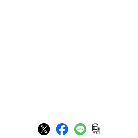
ｱﾝｹｰﾄ