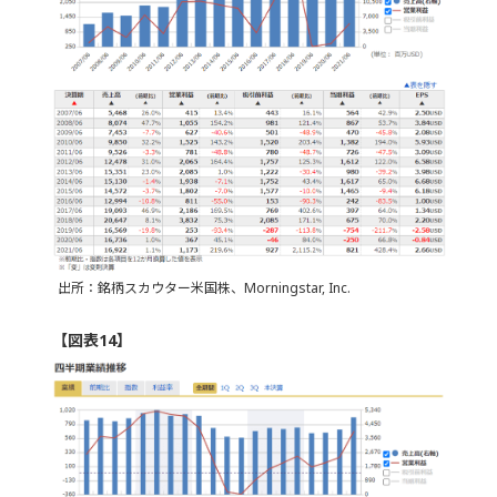
出所：銘柄スカウター米国株、Morningstar, Inc.
【図表14】