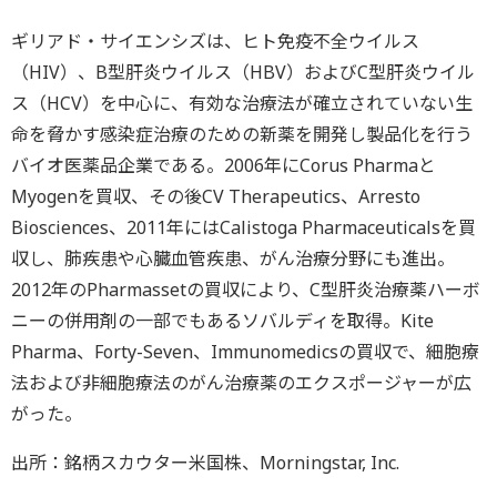
ギリアド・サイエンシズは、ヒト免疫不全ウイルス
（HIV）、B型肝炎ウイルス（HBV）およびC型肝炎ウイル
ス（HCV）を中心に、有効な治療法が確立されていない生
命を脅かす感染症治療のための新薬を開発し製品化を行う
バイオ医薬品企業である。2006年にCorus Pharmaと
Myogenを買収、その後CV Therapeutics、Arresto
Biosciences、2011年にはCalistoga Pharmaceuticalsを買
収し、肺疾患や心臓血管疾患、がん治療分野にも進出。
2012年のPharmassetの買収により、C型肝炎治療薬ハーボ
ニーの併用剤の一部でもあるソバルディを取得。Kite
Pharma、Forty-Seven、Immunomedicsの買収で、細胞療
法および非細胞療法のがん治療薬のエクスポージャーが広
がった。
出所：銘柄スカウター米国株、Morningstar, Inc.