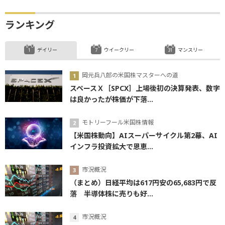
ランキング
デイリー
ウイークリー
マンスリー
岡元兵八郎の米国株マスターへの道
スペースＸ［SPCX］上場後初の決算発表、数字
は良かったが株価が下落...
モトリーフール米国株情報
【米国株動向】AIスーパーサイクル第2幕、AI
インフラ投資拡大で恩恵...
市況概況
（まとめ）日経平均は617円安の65,683円で反
落 半導体株に売りも好...
市況概況