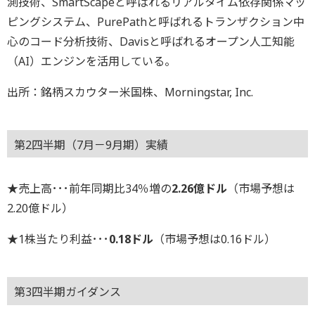
測技術、SmartScapeと呼ばれるリアルタイム依存関係マッ
ピングシステム、PurePathと呼ばれるトランザクション中
心のコード分析技術、Davisと呼ばれるオープン人工知能
（AI）エンジンを活用している。
出所：銘柄スカウター米国株、Morningstar, Inc.
第2四半期（7月－9月期）実績
★売上高･･･前年同期比34％増の
2.26億ドル
（市場予想は
2.20億ドル）
★1株当たり利益･･･
0.18ドル
（市場予想は0.16ドル）
第3四半期ガイダンス