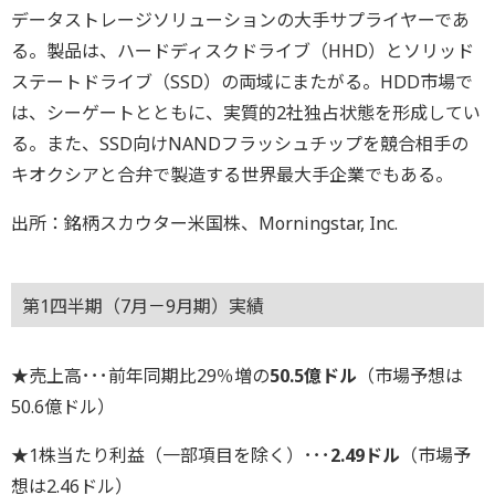
データストレージソリューションの大手サプライヤーであ
る。製品は、ハードディスクドライブ（HHD）とソリッド
ステートドライブ（SSD）の両域にまたがる。HDD市場で
は、シーゲートとともに、実質的2社独占状態を形成してい
る。また、SSD向けNANDフラッシュチップを競合相手の
キオクシアと合弁で製造する世界最大手企業でもある。
出所：銘柄スカウター米国株、Morningstar, Inc.
第1四半期（7月－9月期）実績
★売上高･･･前年同期比29％増の
50.5億ドル
（市場予想は
50.6億ドル）
★1株当たり利益（一部項目を除く）･･･
2.49ドル
（市場予
想は2.46ドル）