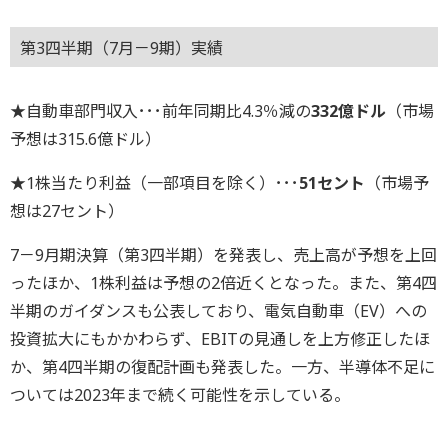
第3四半期（7月－9期）実績
★自動車部門収入･･･前年同期比4.3％減の
332億ドル
（市場
予想は315.6億ドル）
★1株当たり利益（一部項目を除く）･･･
51セント
（市場予
想は27セント）
7－9月期決算（第3四半期）を発表し、売上高が予想を上回
ったほか、1株利益は予想の2倍近くとなった。また、第4四
半期のガイダンスも公表しており、電気自動車（EV）への
投資拡大にもかかわらず、EBITの見通しを上方修正したほ
か、第4四半期の復配計画も発表した。一方、半導体不足に
ついては2023年まで続く可能性を示している。