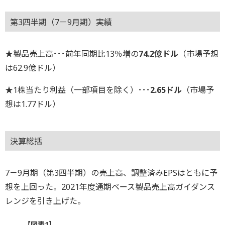
第3四半期（7－9月期）実績
★製品売上高･･･前年同期比13％増の
74.2億ドル
（市場予想
は62.9億ドル）
★1株当たり利益（一部項目を除く）･･･
2.65ドル
（市場予
想は1.77ドル）
決算総括
7－9月期（第3四半期）の売上高、調整済みEPSはともに予
想を上回った。2021年度通期ベース製品売上高ガイダンス
レンジを引き上げた。
【図表1】